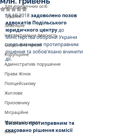
млн. гривень
Для юридичних осіб
Оцінка: NaN з 5 зірок.
18.10.2018 
задоволено позов 
Трудове
адвокатів Подільського 
Земельне
юридичного центру
 до 
Інтелектуальна власність
Міністерства оборони України 
щодо визнання протиправним 
Спортивне право
рішення та зобов'язано вчинити 
Корупційне
дії. 
Адміністративі порушення
Права Жінок
Поліцейському
Житлове
Призовнику
Міграційне
Моральна шкода
Визнано протиправним та 
скасовано рішення комісії 
Війна