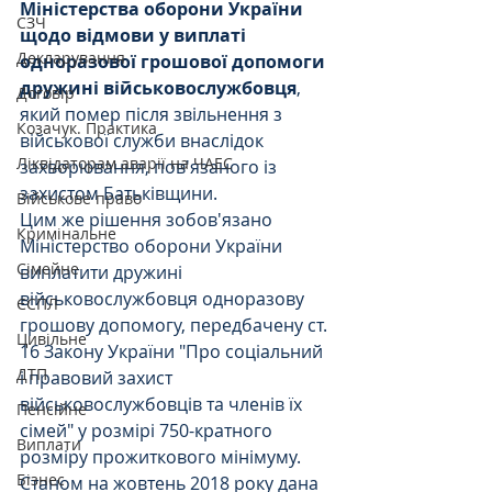
Міністерства оборони України 
СЗЧ
щодо відмови у виплаті 
Декларування
одноразової грошової допомоги 
дружині військовослужбовця
, 
Договір
який помер після звільнення з 
Козачук. Практика
військової служби внаслідок 
Ліквідаторам аварії на ЧАЕС
захворювання, пов'язаного із 
захистом Батьківщини.
Військове право
Цим же рішення зобов'язано 
Кримінальне
Міністерство оборони України 
Сімейне
виплатити дружині 
військовослужбовця одноразову 
ЄСПЛ
грошову допомогу, передбачену ст. 
Цивільне
16 Закону України "Про соціальний 
ДТП
і правовий захист 
військовослужбовців та членів їх 
Пенсійне
сімей" у розмірі 750-кратного 
Виплати
розміру прожиткового мінімуму. 
Бізнес
Станом на жовтень 2018 року дана 