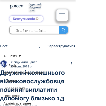
Подільський
Юридичний
Центр
Консультація
Пост
Зареєструватися
All Posts
Юридичний центр
All Posts
25 жовт. 2018 р.
Дружині колишнього
захист прав споживачів
військовослужбовця
аграрне
Господарське
повинні виплатити
Податкове
допомогу близько 1,3
Адміністративне