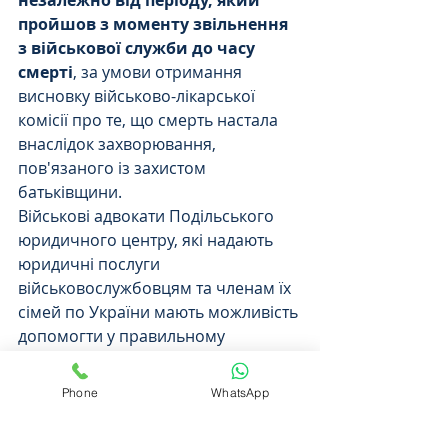
незалежно від періоду, який 
пройшов з моменту звільнення 
з військової служби до часу 
смерті
, за умови отримання 
висновку військово-лікарської 
комісії про те, що смерть настала 
внаслідок захворювання, 
пов'язаного із захистом 
батьківщини.
Військові адвокати Подільського 
юридичного центру, які надають 
юридичні послуги 
військовослужбовцям та членам їх 
сімей по України мають можливість 
допомогти у правильному 
оформленні усіх документів та 
здійснити юридичний супровід 
Phone
WhatsApp
процесу отримання допомоги.
Контактні телефони