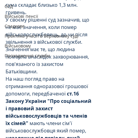
сума складає близько 1,3 млн. 
ОГД
гривень.
Військові пенсії
У своєму рішенні суд зазначив, що 
Спадкове
не має значення, коли помер 
військовослужбовець, до чи після 
Практика участі в Верховному суді
звільнення з військової служби. 
Військовому
Значення має те, що людина 
Проходження служби
померла внаслідок захворювання, 
пов'язаного із захистом 
Батьківщини. 
На наш погляд право на 
отримання одноразової грошової 
допомоги, передбаченої 
ст.16 
Закону України "Про соціальний 
і правовий захист 
військовослужбовців та членів 
їх сімей" 
мають члени сім'ї 
військовослужбовця який помер, 