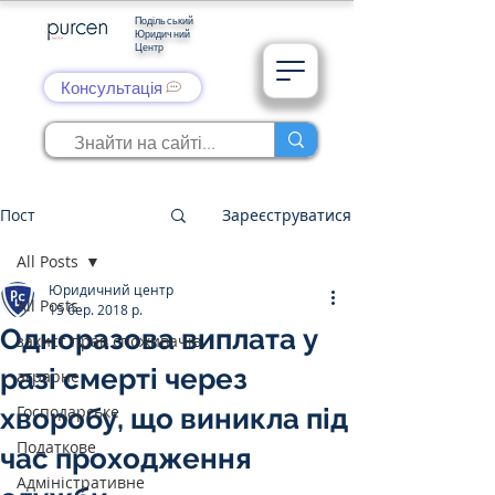
Подільський
Юридичний
Центр
Консультація
Пост
Зареєструватися
All Posts
Юридичний центр
All Posts
15 бер. 2018 р.
Одноразова виплата у
захист прав споживачів
разі смерті через
аграрне
Господарське
хворобу, що виникла під
Податкове
час проходження
Адміністративне