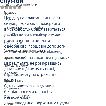
служби
Для юридичних осіб
Оцінка: NaN з 5 зірок.
Трудове
Нерідко на практиці виникають 
Земельне
ситуації, коли сім’я померлого 
Інтелектуальна власність
військовослужбовця звертається 
до військового комісаріату для 
Спортивне право
призначення та виплати 
Корупційне
одноразової грошової допомоги, 
Адміністративі порушення
але натомість отримує відмову, 
здавалося б, на законних підставах 
Права Жінок
і в результаті, не розібравшись 
Поліцейському
детально в даному питанні, 
Житлове
втрачає змогу на отримання 
коштів.
Призовнику
Однак, часто такі відмови є 
Міграційне
безпідставними та, навіть, 
Моральна шкода
незаконними.
Так, нещодавно, Верховним Судом 
Війна