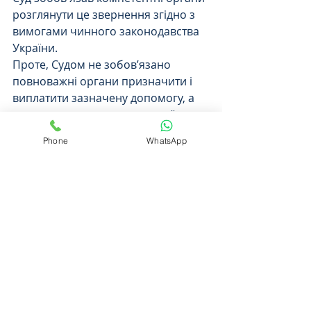
розглянути це звернення згідно з 
вимогами чинного законодавства 
України.
Проте, Судом не зобов’язано 
повноважні органи призначити і 
виплатити зазначену допомогу, а 
тому, для отримання вказаної 
грошової допомоги потрібно буде 
Phone
WhatsApp
ще встановити, чи дійсно смерть 
особи настала внаслідок  
виконанням ним обов'язків 
військової служби.
Таким чином, за необхідності, 
кваліфіковані адвокати готові 
допомогти Вам при зверненні до 
компетентних органів, щодо 
призначення та виплати грошової 
допомоги батькам, 