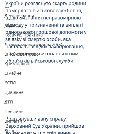
України розглянуто скаргу родини 
СЗЧ
померлого військовослужбовця, 
Декларування
щодо визнання неправомірною 
відмову у призначенні та виплаті 
Договір
одноразової грошової допомоги у 
Козачук. Практика
зв'язку зі смертю особи, яка 
Ліквідаторам аварії на ЧАЕС
настала внаслідок захворювання, 
пов'язаного з виконанням ним 
Військове право
обов'язків військової служби.
Кримінальне
Сімейне
ЄСПЛ
Цивільне
ДТП
Пенсійне
Розглянувши дану справу, 
Виплати
Верховний Суд України, прийшов 
Бізнес
до висновкуу, що спір виник у 