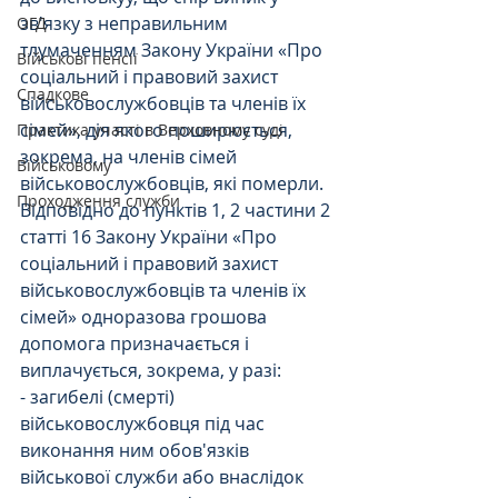
зв'язку з неправильним 
ОГД
тлумаченням Закону України «Про 
Військові пенсії
соціальний і правовий захист 
Спадкове
військовослужбовців та членів їх 
сімей», дія якого поширюється, 
Практика участі в Верховному суді
зокрема, на членів сімей 
Військовому
військовослужбовців, які померли.
Проходження служби
Відповідно до пунктів 1, 2 частини 2 
статті 16 Закону України «Про 
соціальний і правовий захист 
військовослужбовців та членів їх 
сімей» одноразова грошова 
допомога призначається і 
виплачується, зокрема, у разі:
- загибелі (смерті) 
військовослужбовця під час 
виконання ним обов'язків 
військової служби або внаслідок 