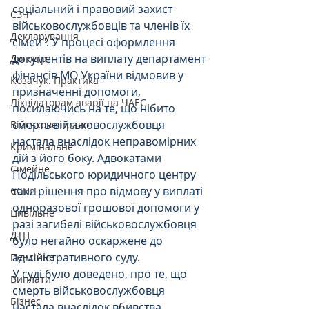
соціальний і правовий захист 
СЗЧ
військовослужбовців та членів їх 
Декларування
сімей". У процесі оформлення 
документів на виплату департамент 
Договір
фінансів МО України відмовив у 
Козачук. Практика
призначенні допомоги, 
Ліквідаторам аварії на ЧАЕС
посилаючись на те, що нібито 
смерть військовослужбовця 
Військове право
настала внаслідок неправомірних 
Кримінальне
дій з його боку. Адвокатами 
Сімейне
Подільського юридичного центру 
таке рішення про відмову у виплаті 
ЄСПЛ
одноразової грошової допомоги у 
Цивільне
разі загибелі військовослужбовця 
ДТП
було негайно оскаржене до 
адміністративного суду.
Пенсійне
У суді було доведено, про те, що 
Виплати
смерть військовослужбовця 
Бізнес
настала внаслідок вбивства. 