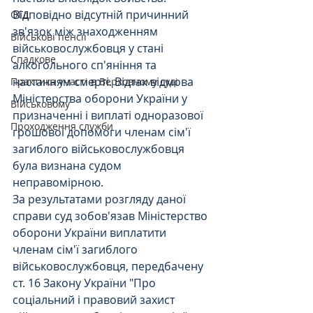
Відповідно відсутній причинний 
ОГД
зв'язок між знаходженням 
Військові пенсії
військовослужбовця у стані 
Спадкове
алкогольного сп'яніння та 
настанням смерті. Відтак відмова 
Практика участі в Верховному суді
Міністерства оборони України у 
Військовому
призначенні і виплаті одноразової 
Проходження служби
грошової допомоги членам сім'ї 
загиблого військовослужбовця 
була визнана судом 
неправомірною.
За результатами розгляду даної 
справи суд зобов'язав Міністерство 
оборони України виплатити 
членам сім'ї загиблого 
військовослужбовця, передбачену 
ст. 16 Закону України "Про 
соціальний і правовий захист 