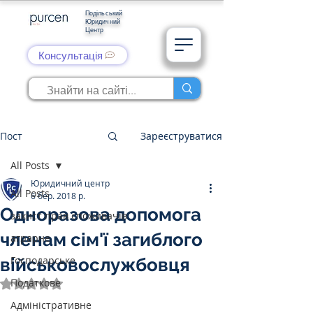
Подільський
Юридичний
Центр
Консультація
Пост
Зареєструватися
All Posts
Юридичний центр
All Posts
6 бер. 2018 р.
Одноразова допомога
захист прав споживачів
членам сім'ї загиблого
аграрне
Господарське
військовослужбовця
Податкове
Оцінка: NaN з 5 зірок.
Адміністративне