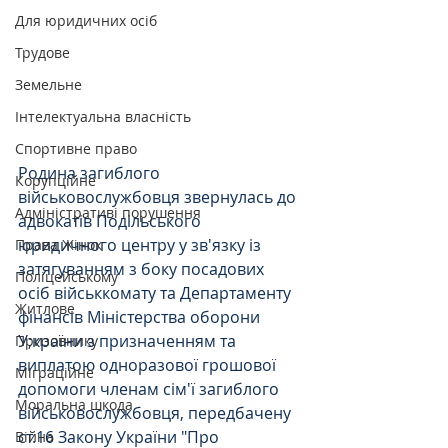
Для юридичних осіб
Трудове
Земельне
Інтелектуальна власність
Спортивне право
Родина загиблого 
Корупційне
військовослужбовця звернулась до 
Адміністративі порушення
адвокатів Подільського 
юридичного центру у зв'язку із 
Права Жінок
затягуванням з боку посадових 
Поліцейському
осіб військкомату та Департаменту 
Житлове
фінансів Міністерства оборони 
У;країни з призначенням та 
Призовнику
виплатою одноразової грошової 
Міграційне
допомоги членам сім'ї загиблого 
Моральна шкода
військовослужбовця, передбачену 
ст.16 Закону України "Про 
Війна