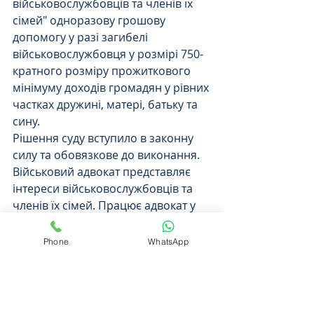
військовослужбовців та членів їх 
сімей" одноразову грошову 
допомогу у разі загибелі 
військовослужбовця у розмірі 750-
кратного розміру прожиткового 
мінімуму доходів громадян у рівних 
частках дружині, матері, батьку та 
сину.
Рішення суду вступило в законну 
силу та обовязкове до виконання.
Військовий адвокат представляє 
інтереси військовослужбовців та 
членів їх сімей. Працює адвокат у 
м.Вінниця, м.Київ, м.Одеса, 
м.Миколаїв, м.Львів, м.Харків, 
Phone
WhatsApp
м.Дніпро та інші регіони по усій 
Україні.  
Замовити послуги адваката, 
консультація адвоката 
за 