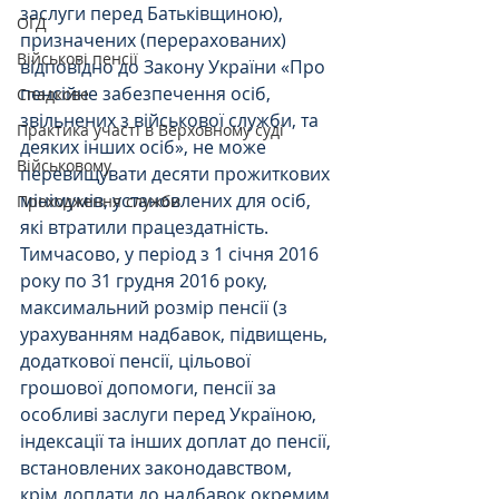
заслуги перед Батьківщиною), 
ОГД
призначених (перерахованих) 
Військові пенсії
відповідно до Закону України «Про 
пенсійне забезпечення осіб, 
Спадкове
звільнених з військової служби, та 
Практика участі в Верховному суді
деяких інших осіб», не може 
Військовому
перевищувати десяти прожиткових 
мінімумів, установлених для осіб, 
Проходження служби
які втратили працездатність. 
Тимчасово, у період з 1 січня 2016 
року по 31 грудня 2016 року, 
максимальний розмір пенсії (з 
урахуванням надбавок, підвищень, 
додаткової пенсії, цільової 
грошової допомоги, пенсії за 
особливі заслуги перед Україною, 
індексації та інших доплат до пенсії, 
встановлених законодавством, 
крім доплати до надбавок окремим 