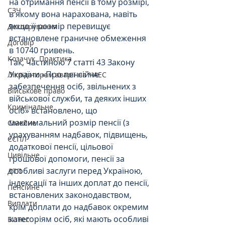
на отримання пенсії в тому розмірі, 
СЗЧ
в якому вона нарахована, навіть 
якщо її розмір перевищує 
Декларування
встановлене граничне обмеження 
Договір
в 10740 гривень.
Козачук. Практика
Так, частиною 7 статті 43 Закону 
України «Про пенсійне 
Ліквідаторам аварії на ЧАЕС
забезпечення осіб, звільнених з 
Військове право
військової служби, та деяких інших 
Кримінальне
осіб» встановлено, що 
максимальний розмір пенсії (з 
Сімейне
урахуванням надбавок, підвищень, 
ЄСПЛ
додаткової пенсії, цільової 
Цивільне
грошової допомоги, пенсії за 
особливі заслуги перед Україною, 
ДТП
індексації та інших доплат до пенсії, 
Пенсійне
встановлених законодавством, 
Виплати
крім доплати до надбавок окремим 
категоріям осіб, які мають особливі 
Бізнес