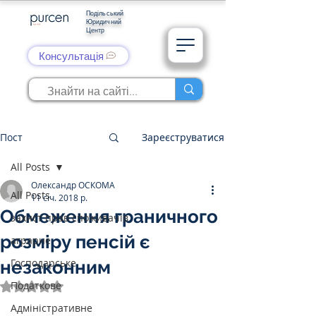
Подільський
Юридичний
Центр
Консультація
Пост
Зареєструватися
All Posts
Олександр ОСКОМА
All Posts
11 січ. 2018 р.
Обмеження граничного
захист прав споживачів
розміру пенсій є
аграрне
Господарське
незаконним
Податкове
Оцінка: NaN з 5 зірок.
Адміністративне