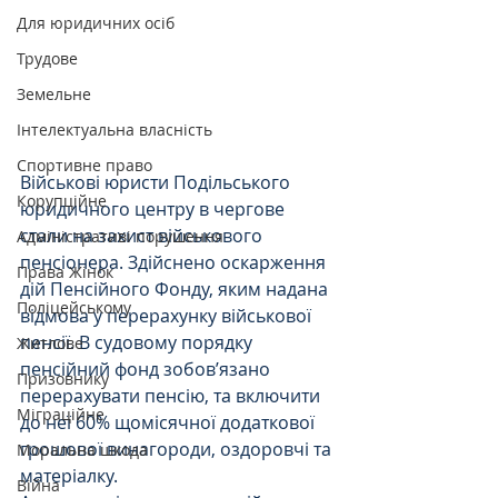
Для юридичних осіб
Трудове
Земельне
Інтелектуальна власність
Спортивне право
Військові юристи Подільського 
Корупційне
юридичного центру в чергове 
стали на захист військового 
Адміністративі порушення
пенсіонера. Здійснено оскарження 
Права Жінок
дій Пенсійного Фонду, яким надана 
Поліцейському
відмова у перерахунку військової  
пенсії. В судовому порядку 
Житлове
пенсійний фонд зобов’язано 
Призовнику
перерахувати пенсію, та включити 
Міграційне
до неї 60% щомісячної додаткової 
грошової винагороди, оздоровчі та 
Моральна шкода
матеріалку.
Війна