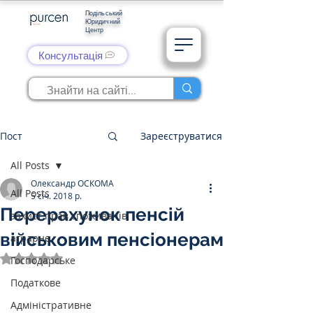
Подільський
Юридичний
Центр
Консультація
Пост
Зареєструватися
All Posts
Олександр ОСКОМА
All Posts
5 січ. 2018 р.
Перерахунок пенсій
захист прав споживачів
військовим пенсіонерам
аграрне
Оцінка: NaN з 5 зірок.
Господарське
Податкове
Адміністративне