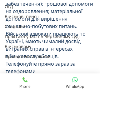
забезпечення); грошової допомоги 
ОГД
на оздоровлення; матеріальної 
Військові пенсії
допомоги для вирішення 
соціально-побутових питань.
Спадкове
Військові адвокати працюють по 
Практика участі в Верховному суді
Україні, мають чималий досвід 
Військовому
виграних справ в інтересах 
військовослужбовців.
Проходження служби
Телефонуйте прямо зараз за 
телефонами
Phone
WhatsApp
0.0 / 5 (0)
Коментарі
Прокоментуйте й оцініть