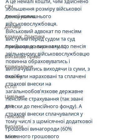
А це немалі кошти, чим здійснено 
СЗЧ
збільшення розміру військової 
пенсії колишнього 
Декларування
військовослужбовця.
Договір
Військовий адвокат по пенсіям 
Козачук. Практика
виступив перед судом та суд 
прийшов до висновку, що пенсія 
Ліквідаторам аварії на ЧАЕС
звільненому військовослужбовцю 
Військове право
повинна обраховуватись і 
Кримінальне
виплачуватись виходячи із суми, з 
якої були нараховані та сплачені 
Сімейне
страхові внески на 
ЄСПЛ
загальнообов'язкове державне 
Цивільне
пенсійне страхування (так звані 
внески до пенсійного фонду). А 
ДТП
страхові внески сплачувалися у 
Пенсійне
тому числі з щомісячної додаткової 
Виплати
грошової винагороди (60% 
місячного грошового 
Бізнес