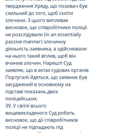
твердження Уряду, що позивач був 
схильний до того, щоб скоїти 
злочини. З цього випливає 
висновок, що співробітники поліції 
не розслідували (in an essentially 
passive manner) злочинну 
діяльність заявника, а здійснювали 
на нього такий вплив, щоб він 
вчинив злочин. Нарешті Суд 
заявляє, що в актах судових органів 
Португалії йдеться, що заявник був 
засуджений в основному на 
підставі показань двох 
поліцейських.
39. У світлі всього 
вищевикладеного Суд робить 
висновок, що дії співробітників 
поліції не підпадають під 