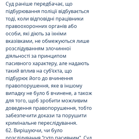
Суд раніше передбачає, що  
підбурювання поліції відбувається 
тоді, коли відповідні працівники 
правоохоронних органів або 
особи, які діють за їхніми 
вказівками, не обмежуються лише 
розслідуванням злочинної 
діяльності за принципом 
пасивного характеру, але надають 
такий вплив на суб’єкта, що 
підбурює його до вчинення 
правопорушення, яке в іншому 
випадку не було б вчинене, а також 
для того, щоб зробити можливим 
доведення правопорушення, тобто 
забезпечити докази та порушити 
кримінальне переслідування.
62. Вирішуючи, чи було 
розслідування "суто пасивним", Суд 