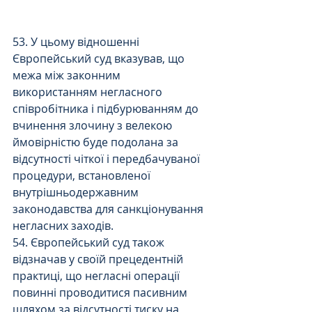
53. У цьому відношенні 
Європейський суд вказував, що 
межа між законним 
використанням негласного 
співробітника і підбурюванням до 
вчинення злочину з велекою 
ймовірністю буде подолана за 
відсутності чіткої і передбачуваної 
процедури, встановленої 
внутрішньодержавним 
законодавства для санкціонування 
негласних заходів.
54. Європейський суд також 
відзначав у своїй прецедентній 
практиці, що негласні операції 
повинні проводитися пасивним 
шляхом за відсутності тиску на 