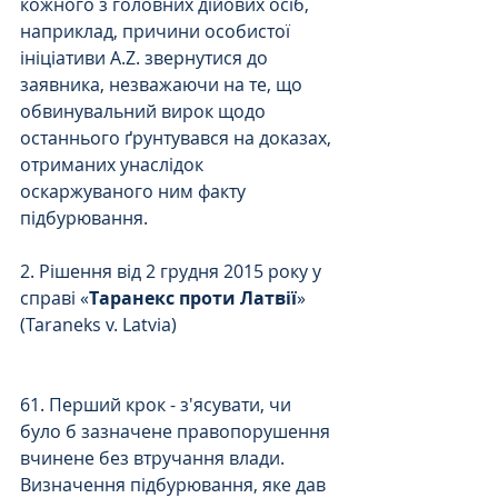
кожного з головних дійових осіб, 
наприклад, причини особистої 
ініціативи A.Z. звернутися до 
заявника, незважаючи на те, що 
обвинувальний вирок щодо 
останнього ґрунтувався на доказах, 
отриманих унаслідок 
оскаржуваного ним факту 
підбурювання. 
2. Рішення від 2 грудня 2015 року у 
справі «
Таранекс проти Латвії
» 
(Taraneks v. Latvia) 
61. Перший крок - з'ясувати, чи 
було б зазначене правопорушення 
вчинене без втручання влади. 
Визначення підбурювання, яке дав 