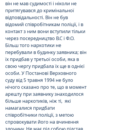
він не мав судимості і ніколи не 
притягувався до кримінальної 
відповідальності. Він не був 
відомий співробітникам поліції, і в 
контакт з ним вони вступили тільки 
через посередництво В.С і Ф.О.
Більш того наркотики не 
перебували в будинку заявника; він 
їх придбав у третьої особи, яка в 
свою чергу придбала їх ще в однієї 
особи. У Постанові Верховного 
суду від 5 травня 1994 не було 
нічого сказано про те, що в момент 
арешту при заявнику знаходилося 
більше наркотиків, ніж ті,  які 
намагалися придбати 
співробітники поліції, з метою 
спровокувати його на вчинення 
злочину. Не має під собою підстав 