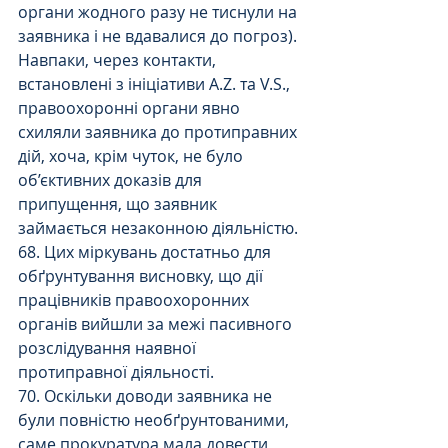
органи жодного разу не тиснули на 
заявника і не вдавалися до погроз). 
Навпаки, через контакти, 
встановлені з ініціативи A.Z. та V.S., 
правоохоронні органи явно 
схиляли заявника до протиправних 
дій, хоча, крім чуток, не було 
об’єктивних доказів для 
припущення, що заявник 
займається незаконною діяльністю.
68. Цих міркувань достатньо для 
обґрунтування висновку, що дії 
працівників правоохоронних 
органів вийшли за межі пасивного 
розслідування наявної 
протиправної діяльності.
70. Оскільки доводи заявника не 
були повністю необґрунтованими, 
саме прокуратура мала довести, 