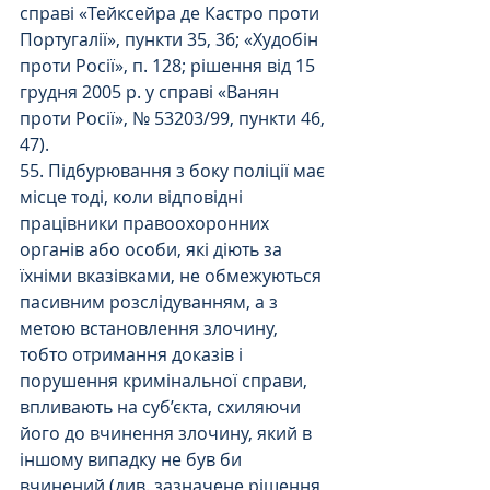
справі «Тейксейра де Кастро проти 
Португалії», пункти 35, 36; «Худобін 
проти Росії», п. 128; рішення від 15 
грудня 2005 р. у справі «Ванян 
проти Росії», № 53203/99, пункти 46, 
47).
55. Підбурювання з боку поліції має 
місце тоді, коли відповідні 
працівники правоохоронних 
органів або особи, які діють за 
їхніми вказівками, не обмежуються 
пасивним розслідуванням, а з 
метою встановлення злочину, 
тобто отримання доказів і 
порушення кримінальної справи, 
впливають на суб’єкта, схиляючи 
його до вчинення злочину, який в 
іншому випадку не був би 
вчинений (див. зазначене рішення 