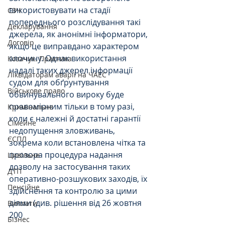
використовувати на стадії 
СЗЧ
попереднього розслідування такі 
Декларування
джерела, як анонімні інформатори, 
Договір
якщо це виправдано характером 
злочину. Однак використання 
Козачук. Практика
надалі таких джерел інформації 
Ліквідаторам аварії на ЧАЕС
судом для обґрунтування 
Військове право
обвинувального вироку буде 
правомірним тільки в тому разі, 
Кримінальне
коли є належні й достатні гарантії 
Сімейне
недопущення зловживань, 
ЄСПЛ
зокрема коли встановлена чітка та 
прозора процедура надання 
Цивільне
дозволу на застосування таких 
ДТП
оперативно-розшукових заходів, їх 
Пенсійне
здійснення та контролю за цими 
діями (див. рішення від 26 жовтня 
Виплати
200
Бізнес