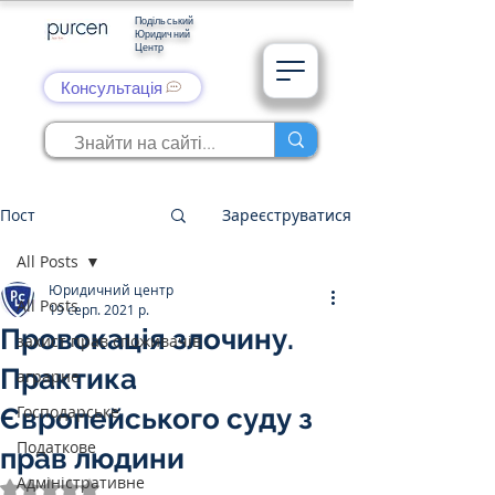
Подільський
Юридичний
Центр
Консультація
Пост
Зареєструватися
All Posts
Юридичний центр
All Posts
19 серп. 2021 р.
Провокація злочину.
захист прав споживачів
Практика
аграрне
Господарське
Європейського суду з
Податкове
прав людини
Адміністративне
Оцінка: NaN з 5 зірок.