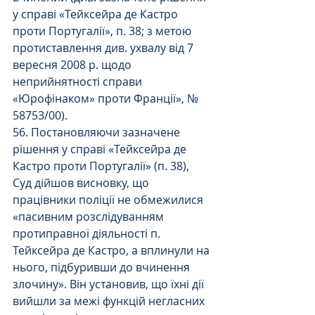
у справі «Тейксейра де Кастро 
проти Португалії», п. 38; з метою 
протиставлення див. ухвалу від 7 
вересня 2008 р. щодо 
неприйнятності справи 
«Юрофінаком» проти Франції», № 
58753/00).
56. Постановляючи зазначене 
рішення у справі «Тейксейра де 
Кастро проти Португалії» (п. 38), 
Суд дійшов висновку, що 
працівники поліції не обмежилися 
«пасивним розслідуванням 
протиправної діяльності п. 
Тейксейра де Кастро, а вплинули на 
нього, підбуривши до вчинення 
злочину». Він установив, що їхні дії 
вийшли за межі функцій негласних 