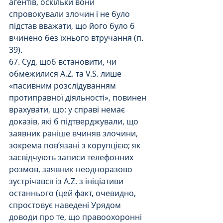
агентів, оскільки вони 
спровокували злочин і не було 
підстав вважати, що його було б 
вчинено без їхнього втручання (п. 
39).
67. Суд, щоб встановити, чи 
обмежилися A.Z. та V.S. лише 
«пасивним розслідуванням 
протиправної діяльності», повинен 
врахувати, що: у справі немає 
доказів, які б підтверджували, що 
заявник раніше вчиняв злочини, 
зокрема пов’язані з корупцією; як 
засвідчують записи телефонних 
розмов, заявник неодноразово 
зустрічався із A.Z. з ініціативи 
останнього (цей факт, очевидно, 
спростовує наведені Урядом 
доводи про те, що правоохоронні 