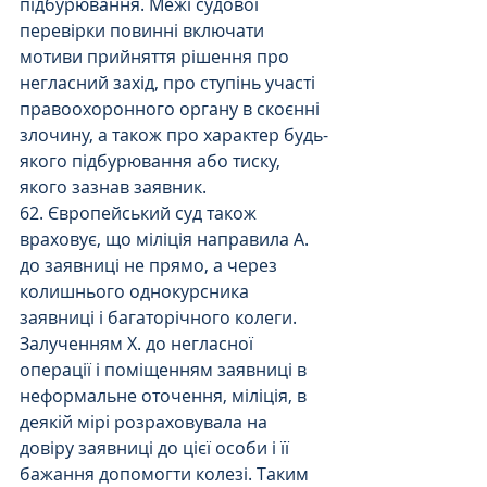
підбурювання. Межі судової 
перевірки повинні включати 
мотиви прийняття рішення про 
негласний захід, про ступінь участі 
правоохоронного органу в скоєнні 
злочину, а також про характер будь-
якого підбурювання або тиску, 
якого зазнав заявник.
62. Європейський суд також 
враховує, що міліція направила А. 
до заявниці не прямо, а через 
колишнього однокурсника 
заявниці і багаторічного колеги. 
Залученням X. до негласної 
операції і поміщенням заявниці в 
неформальне оточення, міліція, в 
деякій мірі розраховувала на 
довіру заявниці до цієї особи і її 
бажання допомогти колезі. Таким 