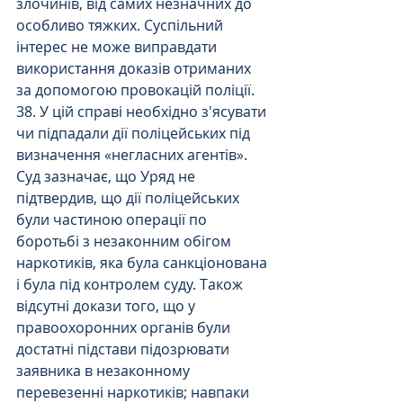
злочинів, від самих незначних до 
особливо тяжких. Суспільний 
інтерес не може виправдати 
використання доказів отриманих 
за допомогою провокацій поліції.
38. У цій справі необхідно з'ясувати 
чи підпадали дії поліцейських під 
визначення «негласних агентів». 
Суд зазначає, що Уряд не 
підтвердив, що дії поліцейських 
були частиною операції по 
боротьбі з незаконним обігом 
наркотиків, яка була санкціонована 
і була під контролем суду. Також 
відсутні докази того, що у 
правоохоронних органів були 
достатні підстави підозрювати 
заявника в незаконному 
перевезенні наркотиків; навпаки 