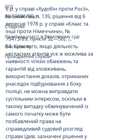
ОГД
6 р. у справі «Худобін проти Росії», 
№ 59696/00, п. 135; рішення від 6 
Військові пенсії
вересня 1978 р. у справі «Клаас та 
Спадкове
інші проти Німеччини», № 
Практика участі в Верховному суді
15473/89, пункти 52—56). … 
54. Крім того, якщо діяльність 
Військовому
негласних агентів усе ж можлива за 
Проходження служби
наявності чітких обмежень та 
гарантій від зловживань, 
використання доказів, отриманих 
унаслідок підбурювання з боку 
поліції, не можна виправдати 
суспільним інтересом, оскільки в 
такому випадку обвинувачений із 
самого початку може бути 
позбавлений права на 
справедливий судовий розгляд 
справи (див. зазначені рішення у 