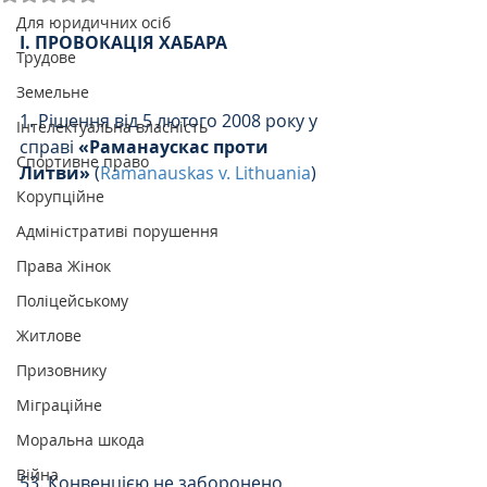
Для юридичних осіб
І. ПРОВОКАЦІЯ ХАБАРА 
Трудове
Земельне
1. Рішення від 5 лютого 2008 року у 
Інтелектуальна власність
справі 
«Раманаускас проти 
Спортивне право
Литви» 
(
Ramanauskas v. Lithuania
)  
Корупційне
Адміністративі порушення
Права Жінок
Поліцейському
Житлове
Призовнику
Міграційне
Моральна шкода
Війна
53. Конвенцією не заборонено 