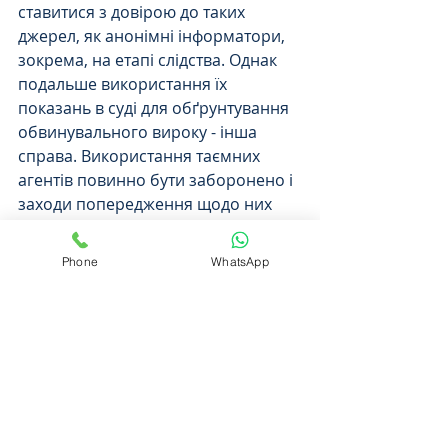
ставитися з довірою до таких 
джерел, як анонімні інформатори, 
зокрема, на етапі слідства. Однак 
подальше використання їх 
показань в суді для обґрунтування 
обвинувального вироку - інша 
справа. Використання таємних 
агентів повинно бути заборонено і 
заходи попередження щодо них 
мають бути прийняті навіть у 
справах, що стосуються боротьби 
Phone
WhatsApp
проти наркоторгівлі. З вимог 
справедливого суду за статтею 6 
випливає, що суспільні інтереси в 
боротьбі проти наркоторгівлі не 
можуть виправдати використання 
доказів, отриманих в результаті 
провокації поліції.
47. Коли трапляється, що дії 