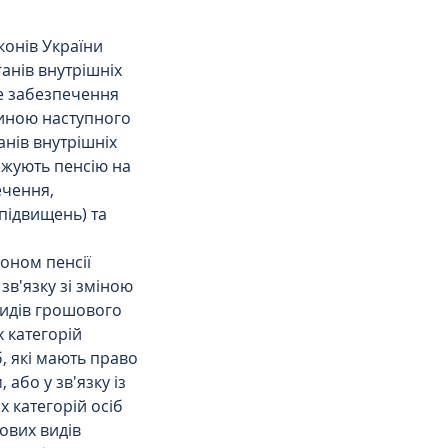
конів України 
анів внутрішніх 
не забезпечення 
тиною наступного 
нів внутрішніх 
ржують пенсію на 
чення, 
підвищень) та 
оном пенсії 
зв'язку зі зміною 
видів грошового 
 категорій 
, які мають право 
або у зв'язку із 
 категорій осіб 
ових видів 