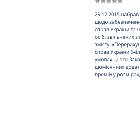
Трудове
Земельне
29.12.2015 набрав
щодо забезпечення
справ України та ч
Спортивне право
К
осіб, звільнених 
змісту: «Перераху
справ України (мі
Права Жінок
Поліц
умовах цього Зако
щомісячних додатк
премій у розмірах
Міграційне
Мораль
Декларування
Дог
Ліквідаторам аварії н