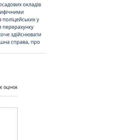
осадових окладів 
цифічними 
 поліцейських у 
ля перерахунку 
хоче здійснювати 
ашна справа, про 
є оцінок