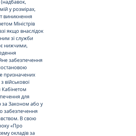
(надбавок, 
мій у розмірах, 
т виникнення 
етом Міністрів 
азі якщо внаслідок 
ним зі служби 
 є нижчими, 
едення 
ійне забезпечення 
 постановою 
ше призначених 
з військової 
я Кабінетом 
зпечення для 
ю за Законом або у 
го забезпечення 
авством. В свою 
року «Про 
ему окладів за 