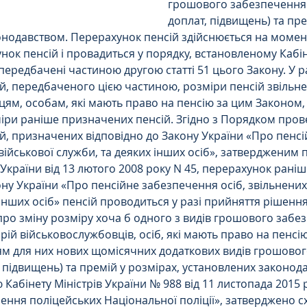
грошового забезпечення 
доплат, підвищень) та пре
онодавством. Перерахунок пенсій здійснюється на момен
Цивільне
ДТП
нок пенсій і провадиться у порядку, встановленому Кабін
 передбачені частиною другою статті 51 цього Закону. У р
й, передбаченого цією частиною, розміри пенсій звільне
ям, особам, які мають право на пенсію за цим Законом,
іри раніше призначених пенсій. Згідно з Порядком пров
й, призначених відповідно до Закону України «Про пенс
з військової служби, та деяких інших осіб», затвердженим
в України від 13 лютого 2008 року N 45, перерахунок рані
ону України «Про пенсійне забезпечення осіб, звільнених 
 інших осіб» пенсій проводиться у разі прийняття рішенн
 про зміну розміру хоча б одного з видів грошового забе
рій військовослужбовців, осіб, які мають право на пенсі
ням для них нових щомісячних додаткових видів грошово
, підвищень) та премій у розмірах, установлених законод
 Кабінету Міністрів України № 988 від 11 листопада 2015 
ння поліцейських Національної поліції», затверджено сх