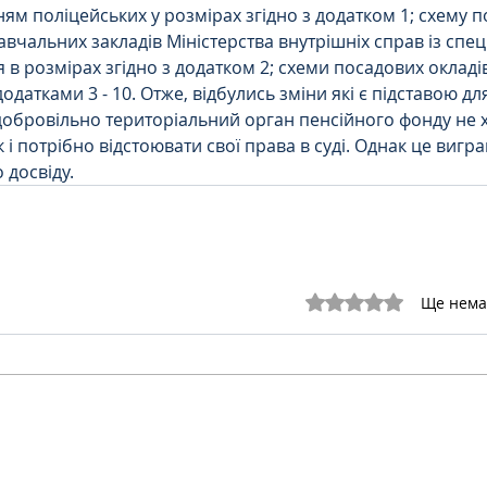
ям поліцейських у розмірах згідно з додатком 1; схему п
авчальних закладів Міністерства внутрішніх справ із спе
в розмірах згідно з додатком 2; схеми посадових окладів
додатками 3 - 10. Отже, відбулись зміни які є підставою д
 добровільно територіальний орган пенсійного фонду не 
і потрібно відстоювати свої права в суді. Однак це вигр
 досвіду. 
Оцінка: 0 з 5 зірок.
Ще нема