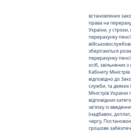
встановлених зак
Сімейне
ЄСПЛ
права на перераху
України, у строки,
перерахунку пенсі
військовослужбовц
зберігаються розм
перерахунку пенсі
осіб, звільнених 
Кабінету Міністрі
відповідно до Зак
служби, та деяких
Міністрів України
відповідних катего
зв'язку із введен
(надбавок, доплат
чергу, Постановою
грошове забезпече