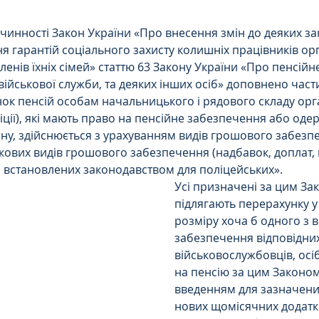
Інтелектуальна власність
 чинності Закон України «Про внесення змін до деяких за
 гарантій соціального захисту колишніх працівників орг
ленів їхніх сімей» статтю 63 Закону України «Про пенсій
орупційне
Адміністративі порушення
з військової служби, та деяких інших осіб» доповнено час
нок пенсій особам начальницького і рядового складу орга
ліції), які мають право на пенсійне забезпечення або оде
ейському
Житлове
Призовнику
ну, здійснюється з урахуванням видів грошового забезпе
ових видів грошового забезпечення (надбавок, доплат, 
, встановлених законодавством для поліцейських». 
Усі призначені за цим Зак
на шкода
Війна
СЗЧ
підлягають перерахунку у 
розміру хоча б одного з 
забезпечення відповідних
овір
Козачук. Практика
військовослужбовців, осіб
на пенсію за цим Законом, 
введенням для зазначених
а ЧАЕС
Військове право
Кримінальне
нових щомісячних додатк