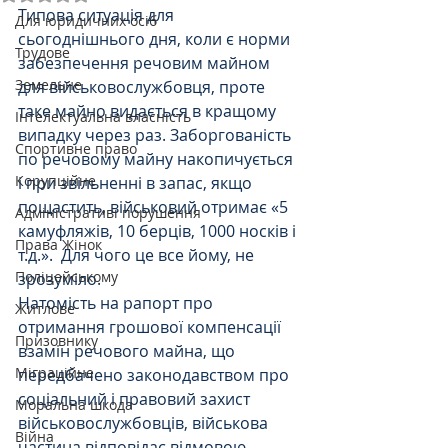
Типова ситуація для 
Для юридичних осіб
сьогоднішнього дня, коли є норми 
Трудове
забезпечення речовим майном 
Земельне
для військовослужбовця, проте 
таке майно видається в кращому 
Інтелектуальна власність
випадку через раз. Заборгованість 
Спортивне право
по речовому майну накопичується 
Корупційне
і при звільненні в запас, якщо 
пощастить, військовий отримає «5 
Адміністративі порушення
камуфляжів, 10 берців, 1000 носків і 
Права Жінок
т.д.».  Для чого це все йому, не 
Поліцейському
зрозуміло.
Натомість на рапорт про 
Житлове
отримання грошової компенсації 
Призовнику
взамін речового майна, що 
Міграційне
передбачено законодавством про 
соціальний і правовий захист 
Моральна шкода
військовослужбовців, військова 
Війна
частина відповідає відмовою, 