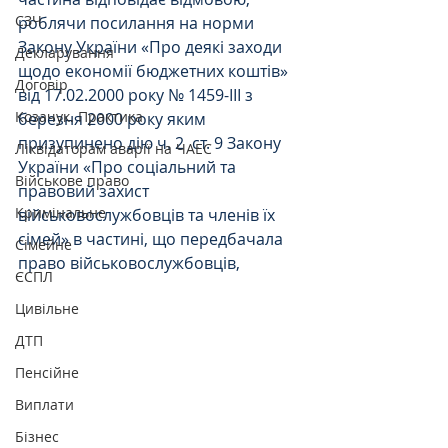
СЗЧ
роблячи посилання на норми 
Закону України «Про деякі заходи 
Декларування
щодо економії бюджетних коштів» 
Договір
від 17.02.2000 року № 1459-ІІІ з 
Козачук. Практика
березня 2000 року яким 
призупинено дію ч. 2  ст. 9 Закону 
Ліквідаторам аварії на ЧАЕС
України «Про соціальний та 
Військове право
правовий захист 
Кримінальне
військовослужбовців та членів їх 
сімей» в частині, що передбачала 
Сімейне
право військовослужбовців,
ЄСПЛ
Цивільне
ДТП
Пенсійне
Виплати
Бізнес