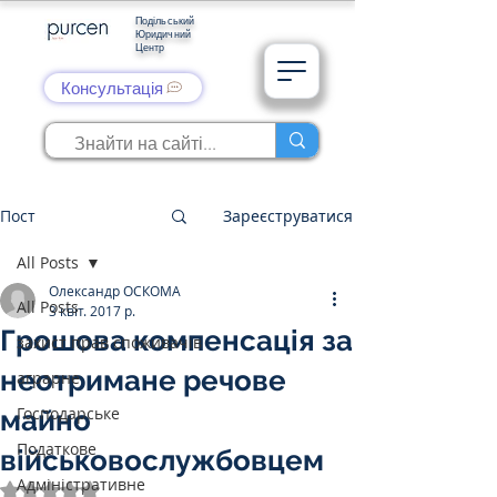
Подільський
Юридичний
Центр
Консультація
Пост
Зареєструватися
All Posts
Олександр ОСКОМА
All Posts
3 квіт. 2017 р.
Грошова компенсація за
захист прав споживачів
неотримане речове
аграрне
Господарське
майно
Податкове
військовослужбовцем
Адміністративне
Оцінка: NaN з 5 зірок.