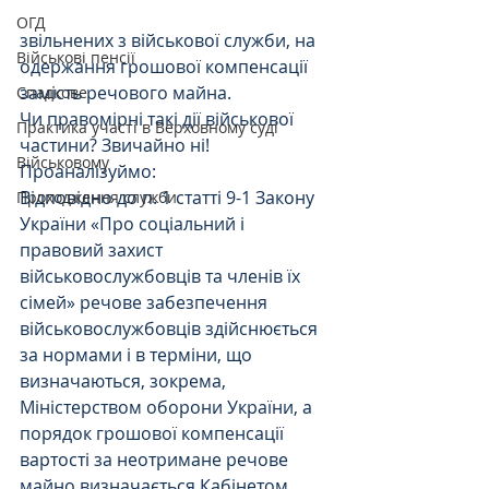
ОГД
звільнених з військової служби, на 
Військові пенсії
одержання грошової компенсації 
замість речового майна.
Спадкове
Чи правомірні такі дії військової 
Практика участі в Верховному суді
частини? Звичайно ні!
Військовому
Проаналізуймо:
Відповідно до п. 1 статті 9-1 Закону 
Проходження служби
України «Про соціальний і 
правовий захист 
військовослужбовців та членів їх 
сімей» речове забезпечення 
військовослужбовців здійснюється 
за нормами і в терміни, що 
визначаються, зокрема, 
Міністерством оборони України, а 
порядок грошової компенсації 
вартості за неотримане речове 
майно визначається Кабінетом 