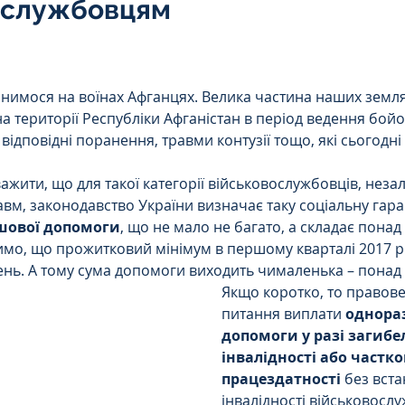
ослужбовцям
Інтелектуальна власність
5 зірок.
орупційне
Адміністративі порушення
нимося на воїнах Афганцях. Велика частина наших земля
а території Республіки Афганістан в період ведення бойо
відповідні поранення, травми контузії тощо, які сьогодні
ейському
Житлове
Призовнику
важити, що для такої категорії військовослужбовців, незал
вм, законодавство України визначає таку соціальну гаран
шової допомоги
, що не мало не багато, а складає пона
на шкода
Війна
СЗЧ
имо, що прожитковий мінімум в першому кварталі 2017 р
вень. А тому сума допомоги виходить чималенька – понад 
Якщо коротко, то правов
овір
Козачук. Практика
питання виплати 
однораз
допомоги у разі загибелі
інвалідності або частко
працездатності
 без вст
а ЧАЕС
Військове право
Кримінальне
інвалідності військовослу