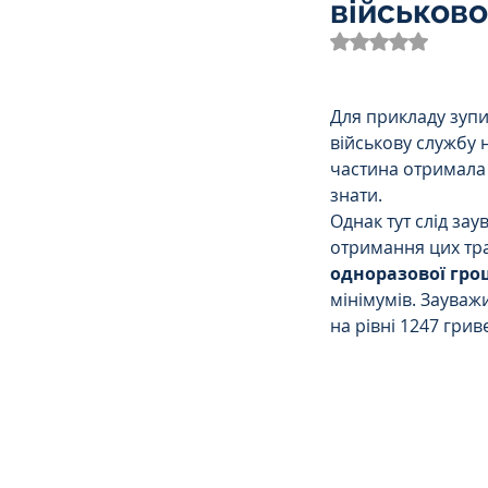
військов
Трудове
Земельне
Оцінка: NaN з 
Спортивне право
К
Для прикладу зупи
військову службу н
частина отримала 
знати.
Права Жінок
Поліц
Однак тут слід зау
отримання цих тра
одноразової гро
Міграційне
Мораль
мінімумів. Зауваж
на рівні 1247 гри
Декларування
Дог
Ліквідаторам аварії н