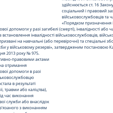
здійснюється ст. 16 Закон
соціальний і правовий за
Цивільне
ДТП
військовослужбовців та чл
«Порядком призначення і
ої допомоги у разі загибелі (смерті), інвалідності або ч
з встановлення інвалідності військовослужбовців, війсь
і призвані на навчальні (або перевірочні) та спеціальні зб
и у військовому резерві», затвердженим постановою Каб
дня 2013 року № 975.
ивно-правовими актами 
на отримання 
вої допомоги в разі 
ськовослужбовцю 
стала в результаті 
ї, травми або каліцтва), 
ід час виконання 
вої служби або внаслідок 
в'язаного з виконанням 