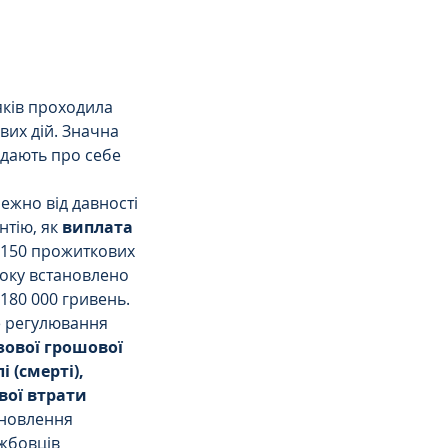
ків проходила 
вих дій. Значна 
 дають про себе 
ежно від давності 
тію, як 
виплата 
д 150 прожиткових 
оку встановлено 
180 000 гривень.
е регулювання 
ової грошової 
 (смерті), 
вої втрати 
ановлення 
жбовців 