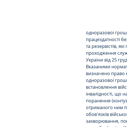
Сімейне
ЄСПЛ
одноразової грошов
працездатності бе
та резервістів, як
проходження служб
України від 25 гру
Вказаними нормат
визначено право 
одноразової грошо
встановлення вій
інвалідності, що на
поранення (контузі
отриманого ним п
обов'язків військо
захворювання, по