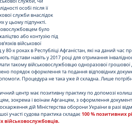
ськової служби, чи 
дності особі після її 
кової служби внаслідок 
х у цьому підпункті.
ьковослужбовцем було 
аліцтво або контузію під 
’язків військової 
у 80-х роках в Республіці Афганістан, які на даний час п
ають підстави навіть у 2017 році для отримання інвалідност
плати такому військовослужбовцю одноразової грошової
ено порядок оформлення та подання відповідних докуме
опомоги. Процедура не така уже й складна. Лише потріб
ичний центр має позитивну практику по допомозі колиш
ям, зокрема і воїнам Афганцям, з оформлення документ
оскарження дій Міністерства оборони України в разі відмо
ої участі судова практика складає 
100 % позитивних р
х військовослужбовців.