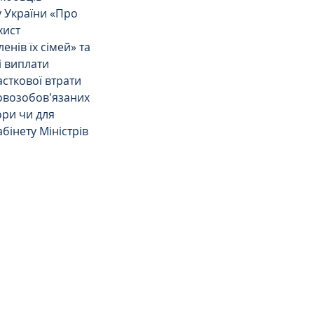
у України «Про 
хист 
енів їх сімей» та 
 виплати 
асткової втрати 
ковозобов'язаних 
ори чи для 
інету Міністрів 