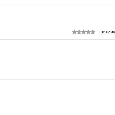
Оцінка: 0 з 5 зірок.
Ще нема