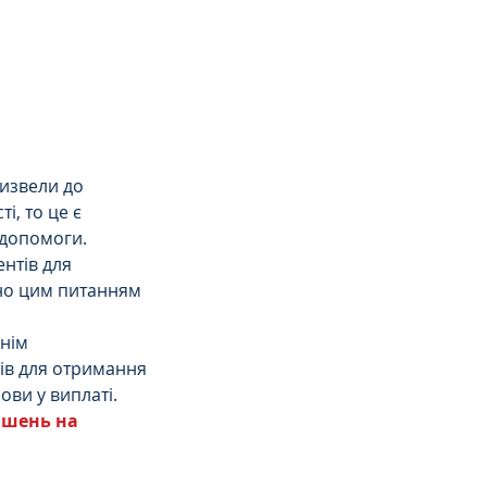
ризвели до 
і, то це є 
 допомоги.
нтів для 
но цим питанням 
нім 
ів для отримання 
ви у виплаті. 
ішень на 