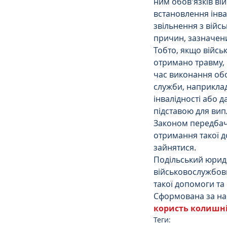
ним обов'язків вій
встановлення інвалі
звільнення з війсь
причин, зазначени
Тобто, якщо війс
отримано травму, к
час виконання обов
служби, наприклад 
інвалідності або д
підставою для ви
Законом передбач
отримання такої д
зайнятися.
Подільський юрид
військовослужбовц
такої допомоги та 
Сформована за наш
користь колишні
Теги: