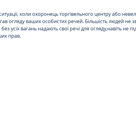
Інтелектуальна власність
 ситуації, коли охоронець торгівельного центру або неве
ав огляду ваших особистих речей. Більшість людей не зв
 без усіх вагань надають свої речі для огляду,навіть не 
орупційне
Адміністративі порушення
их прав.
ейському
Житлове
Призовнику
на шкода
Війна
СЗЧ
овір
Козачук. Практика
а ЧАЕС
Військове право
Кримінальне