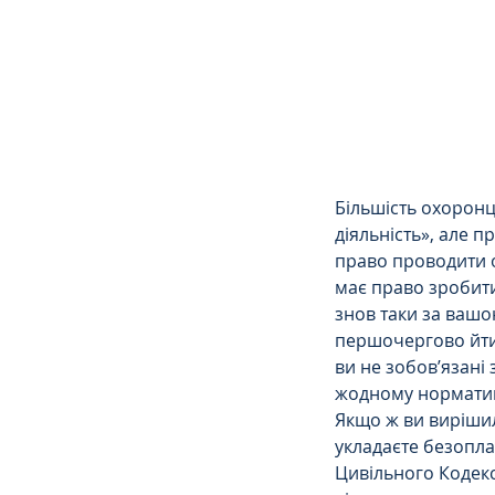
Сімейне
ЄСПЛ
Більшість охоронц
діяльність», але 
право проводити 
має право зробити-
знов таки за вашо
першочергово йти 
ви не зобов’язані 
жодному норматив
Якщо ж ви вирішил
укладаєте безопла
Цивільного Кодексу