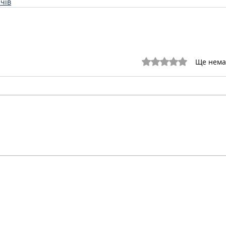
чів
Оцінка: 0 з 5 зірок.
Ще нема