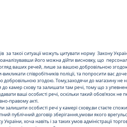
Цивільне
ДТП
ів  за такої ситуації можуть цитувати норму  Закону Укра
проаналізувавши його можна дійти висновку, що  персона
огляд ваших речей, лише за вашою добровільною згодою
викликати співробітників поліції, та попросити вас дочек
ю добровільною згодою. Тому,заходячи до магазину не н
до камер схову та залишати там речі, тому що з упевнен
здавати ваші особисті речі, оскільки такий обов’язок не 
но-правому акті.
и залишити особисті речі у камері схову,ви стаєте спожи
тний публічний договір зберігання,умови якого врегуль
 України, хоча навіть і за таких умов адміністрації торго