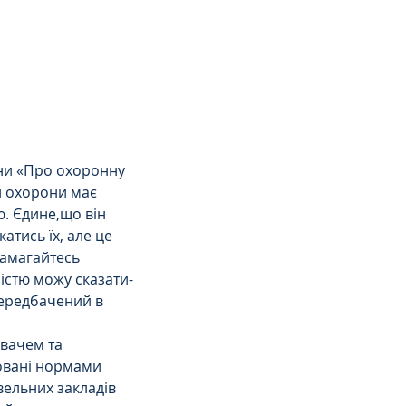
їни «Про охоронну 
л охорони має 
. Єдине,що він 
атись їх, але це 
амагайтесь 
істю можу сказати-
передбачений в 
вачем та 
овані нормами 
вельних закладів 