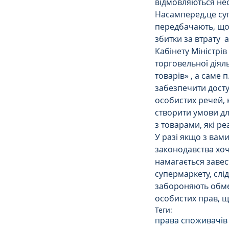
відмовляються нес
Насамперед,це суп
передбачають, що 
збитки за втрату  
Кабінету Міністрі
торговельної діял
товарів» , а саме
забезпечити досту
особистих речей, к
створити умови дл
з товарами, які ре
У разі якщо з вами
законодавства хоч
намагається завес
супермаркету, слі
забороняють обме
особистих прав, що
Теги:
права споживачів