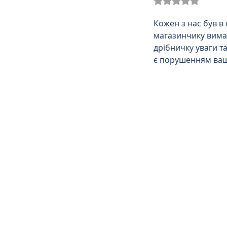
Трудове
Земельне
Кожен з нас був в
магазинчику вимаг
дрібничку уваги та
Спортивне право
К
є порушенням ваш
Права Жінок
Поліц
Міграційне
Мораль
Декларування
Дог
Ліквідаторам аварії н