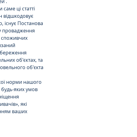
й . 
саме ці статті 
н відшкодовує 
о, існує Постанова 
ку провадження 
у споживчих 
язаний 
збереження 
льних об'єктах, та 
овельного об'єкта 
якої норми нашого 
 будь-яких умов 
иміщення 
вачів», які 
нням ваших 