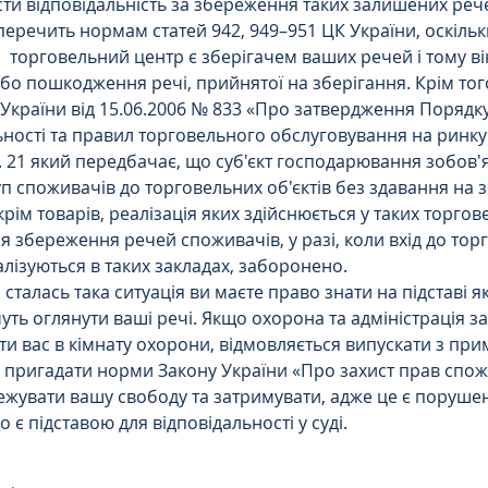
ти відповідальність за збереження таких залишених рече
еречить нормам статей 942, 949–951 ЦК України, оскільки 
 торговельний центр є зберігачем ваших речей і тому ві
або пошкодження речі, прийнятої на зберігання. Крім тог
в України від 15.06.2006 № 833 «Про затвердження Поряд
ьності та правил торговельного обслуговування на ринк
 п. 21 який передбачає, що суб'єкт господарювання зобов'
п споживачів до торговельних об'єктів без здавання на 
рім товарів, реалізація яких здійснюється у таких торгове
я збереження речей споживачів, у разі, коли вхід до торг
алізуються в таких закладах, заборонено. 
 сталась така ситуація ви маєте право знати на підставі 
уть оглянути ваші речі. Якщо охорона та адміністрація за
ти вас в кімнату охорони, відмовляється випускати з пр
д пригадати норми Закону України «Про захист прав спожи
жувати вашу свободу та затримувати, адже це є поруше
 є підставою для відповідальності у суді.