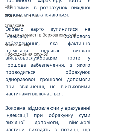
постійного характеру, тобто є 
ОГД
разовими, в розрахунок вихідної 
допомоги не включаються.
Військові пенсії
Спадкове
Окремо варто зупинитися на 
Практика участі в Верховному суді
індексації грошового 
забезпечення, яка фактично 
Військовому
щомісяця підлягає виплаті 
Проходження служби
військовослужбовцям, проте у 
грошове забезпечення, з якого 
проводиться обрахунок 
одноразової грошової допомоги 
при звільненні, не військовими 
частинами включається. 
Зокрема, відмовляючи у врахуванні 
індексації при обрахунку суми 
вихідної допомоги, військові 
частини виходять з позиції, що 