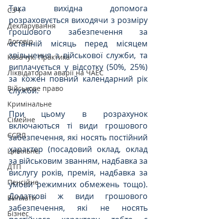
Така вихідна допомога 
СЗЧ
розраховується виходячи з розміру 
Декларування
грошового забезпечення за 
Договір
останній місяць перед місяцем 
звільнення з військової служби, та 
Козачук. Практика
виплачується у відсотку (50%, 25%) 
Ліквідаторам аварії на ЧАЕС
за кожен повний календарний рік 
Військове право
служби.
Кримінальне
При цьому в розрахунок 
Сімейне
включаються ті види грошового 
ЄСПЛ
забезпечення, які носять постійний 
характер (посадовий оклад, оклад 
Цивільне
за військовим званням, надбавка за 
ДТП
вислугу років, премія, надбавка за 
Пенсійне
умови режимних обмежень тощо). 
Додаткові ж види грошового 
Виплати
забезпечення, які не носять 
Бізнес