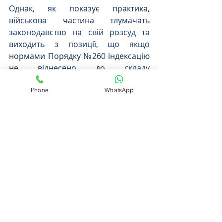
Однак, як показує практика, 
військова частина тлумачать 
законодавство на свій розсуд та 
виходить з позиції, що якщо 
нормами Порядку №260 індексацію 
не віднесено до складу 
щомісячного грошового 
Phone
WhatsApp
забезпечення, відповідно і підстави 
для врахування останньої при 
обрахунку вихідної допомоги також 
відсутні.
В такому випадку своє право на 
виплату слід відстоювати в 
судовому порядку. Маємо 
позитивну практику з вказаного 
предмета спору. 