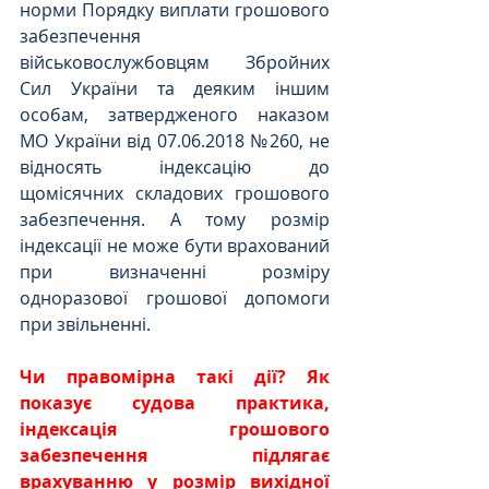
норми Порядку виплати грошового 
забезпечення 
військовослужбовцям Збройних 
Сил України та деяким іншим 
особам, затвердженого наказом 
МО України від 07.06.2018 №260, не 
відносять індексацію до 
щомісячних складових грошового 
забезпечення. А тому розмір 
індексації не може бути врахований 
при визначенні розміру 
одноразової грошової допомоги 
при звільненні.
Чи правомірна такі дії? Як 
показує судова практика, 
індексація грошового 
забезпечення підлягає 
врахуванню у розмір вихідної 