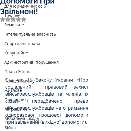
Допомоги При
Для юридичних осіб
Звільнені!
Трудове
Оцінка: NaN з 5 зірок.
Земельне
Інтелектуальна власність
Спортивне право
Корупційне
Адміністративі порушення
Права Жінок
Статтею 15 Закону України «Про 
Поліцейському
соціальний і правовий захист 
Житлове
військовослужбовців та членів їх 
Призовнику
сімей» передбачено право 
військовослужбовців на отримання 
Міграційне
одноразової грошової допомоги 
Моральна шкода
при звільненні (вихідної допомоги).
Війна