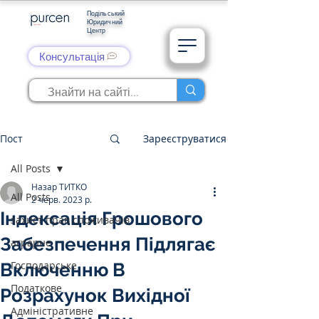
Подільський
Юридичний
Центр
Консультація
Пост
Зареєструватися
All Posts
Назар ТИТКО
All Posts
2 черв. 2023 р.
Індексація Грошового
захист прав споживачів
Забезпечення Підлягає
аграрне
Господарське
Включенню В
Податкове
Розрахунок Вихідної
Адміністративне