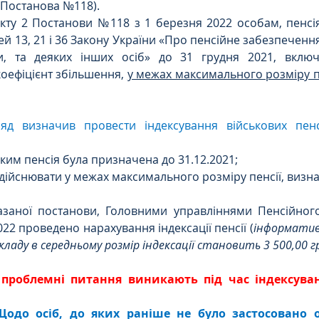
– Постанова №118).
нкту 2 Постанови №118 з 1 березня 2022 особам, пенсі
Цивільне
ДТП
ей 13, 21 і 36 Закону України «Про пенсійне забезпечення 
и, та деяких інших осіб» до 31 грудня 2021, включн
оефіцієнт збільшення, 
у межах максимального розміру пе
яд визначив провести індексування військових пенс
бам, яким пенсія була призначена до 31.12.2021;
плату здійснювати у межах максимального розміру пенсії, ви
заної постанови, Головними управліннями Пенсійного
022 проведено нарахування індексації пенсії (
інформативн
складу в середньому розмір індексації становить 3 500,00 
 проблемні питання виникають під час індексуванн
Щодо осіб, до яких раніше не було застосовано о