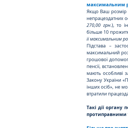
максимальним 
Якщо Ваш розмір п
непрацездатних ос
270,00 грн
.), то 
більше 10 прожитко
її максимальним р
Підстава – заст
максимальний розм
грошової допомоги,
пенсії, встановле
мають особливі з
Закону України «П
інших осіб», не м
втратили працезда
Такі дії органу
протиправними т
Більше про знятт