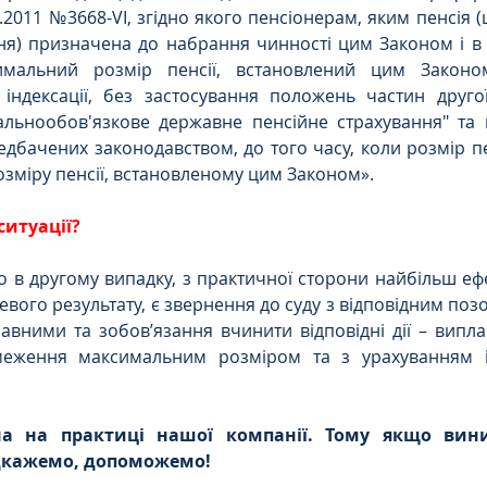
7.2011 №3668-VI, згідно якого пенсіонерам, яким пенсія 
я) призначена до набрання чинності цим Законом і в я
мальний розмір пенсії, встановлений цим Законом,
 індексації, без застосування положень частин другої
альнообов'язкове державне пенсійне страхування" та 
едбачених законодавством, до того часу, коли розмір пен
зміру пенсії, встановленому цим Законом».
ситуації?
в другому випадку, з практичної сторони найбільш ефе
цевого результату, є звернення до суду з відповідним по
авними та зобов’язання вчинити відповідні дії – випла
еження максимальним розміром та з урахуванням інд
на на практиці нашої компанії. Тому якщо вини
ідкажемо, допоможемо!