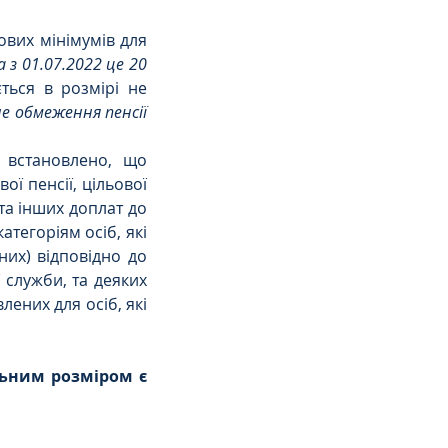
вих мінімумів для 
 з 01.07.2022 це 20 
ться в розмірі не 
е обмеження пенсії 
 встановлено, що 
ї пенсії, цільової 
та інших доплат до 
тегоріям осіб, які 
их) відповідно до 
служби, та деяких 
ених для осіб, які 
ьним розміром є 