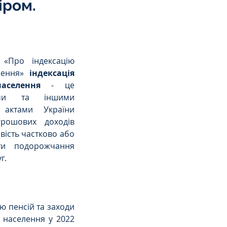
іром.
«Про індексацію 
лення» 
індексація 
аселення
 - це 
ами та іншими 
 актами України 
рошових доходів 
ість частково або 
ти подорожчання 
г.
ю пенсій та заходи 
населення у 2022 