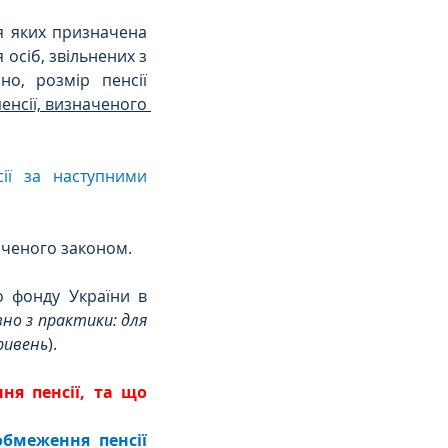
я яких призначена 
осіб, звільнених з 
о, розмір пенсії 
нсії, визначеного 
ії за наступними 
значеного законом.
 фонду України в 
о з практики: для 
гривень
). 
я пенсії, та що 
бмеження пенсії 