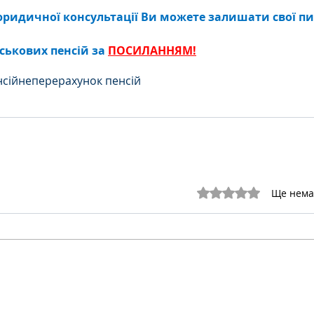
ридичної консультації Ви можете залишати свої пи
ськових пенсій за 
ПОСИЛАННЯМ!
нсійне
перерахунок пенсій
Оцінка: 0 з 5 зірок.
Ще нема