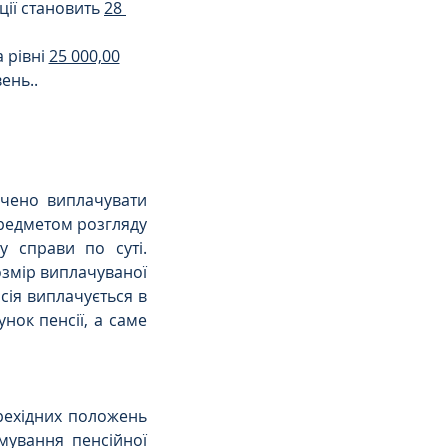
ції становить 
28 
рівні 
25 000,00
ень..
чено виплачувати 
редметом розгляду 
 справи по суті. 
змір виплачуваної 
ія виплачується в 
нок пенсії, а саме 
рехідних положень 
ування пенсійної 