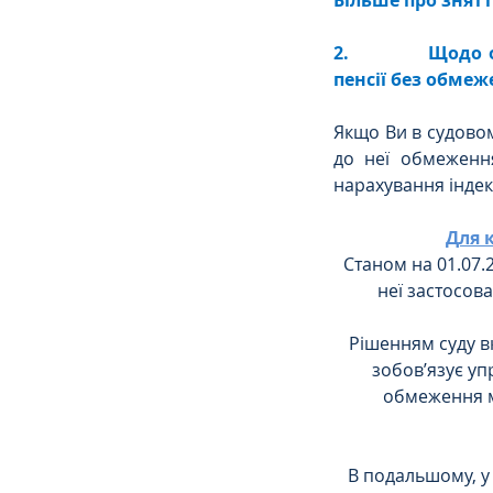
2.             Що
пенсії без обме
Якщо Ви в судовом
до неї обмеженн
нарахування індекс
Для 
Станом на 01.07.2
неї застосов
Рішенням суду в
зобов’язує уп
обмеження м
В подальшому, у