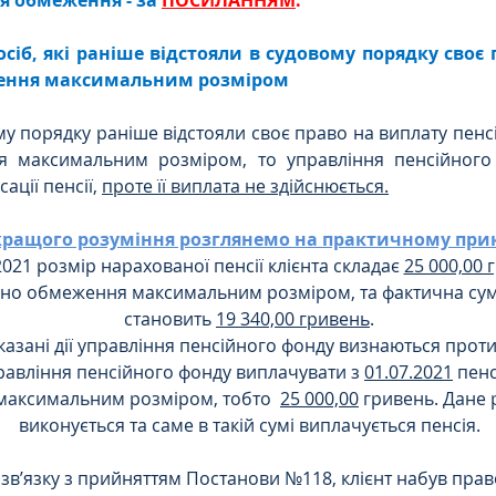
до осіб, які раніше відстояли в судовому порядку своє
ження максимальним розміром
у порядку раніше відстояли своє право на виплату пенсії
я максимальним розміром, то управління пенсійного
ації пенсії, 
проте її виплата не здійснюється.
кращого розуміння розглянемо на практичному прик
021 розмір нарахованої пенсії клієнта складає 
25 000,00 
ано обмеження максимальним розміром, та фактична сум
становить 
19 340,00 гривень
.
казані дії управління пенсійного фонду визнаються прот
равління пенсійного фонду виплачувати з 
01.07.2021
 пенс
аксимальним розміром, тобто  
25 000,00
 гривень. Дане 
виконується та саме в такій сумі виплачується пенсія.
 зв’язку з прийняттям Постанови №118, клієнт набув пра