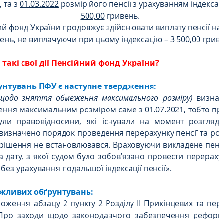
 та з 
01.03.2022
 розмір його пенсії з урахуванням індекса
500,00
 гривень.
й фонд України продовжує здійснювати виплату пенсії на 
ень, не виплачуючи при цьому індексацію – 3 500,00 грив
такі свої дії Пенсійний фонд України?
рунтувань ПФУ є наступне твердження:
щодо зняття обмеження максимального розміру)
 визна
ння максимальним розміром саме з 01.07.2021, тобто п
ули правовідносини, які існували на момент розгляду
визначено порядок проведення перерахунку пенсії та ро
 рішення не встановлювався. Враховуючи викладене пенс
а дату, з якої судом було зобов’язано провести перераху
 без урахування подальшої індексації пенсії».
можливих обґрунтувань:
ження абзацу 2 пункту 2 Розділу ІІ Прикінцевих та пе
Про заходи щодо законодавчого забезпечення реформ