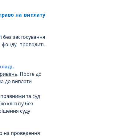
 право на виплату 
 без застосування 
 фонду проводить 
ладі.
гривень
. Проте до 
а до виплати 
иправними та суд 
ію клієнту без 
рішення суду 
во на проведення 