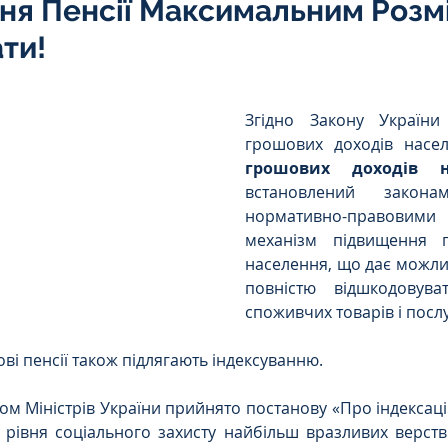
я Пенсії Максимальним Розм
Інтелектуальна власність
ти!
5 зірок.
орупційне
Адміністративі порушення
Згідно Закону України 
грошових доходів насе
грошових доходів н
ейському
Житлове
Призовнику
встановлений закон
нормативно-правовими
механізм підвищення г
на шкода
Війна
СЗЧ
населення, що дає можлив
повністю відшкодовува
споживчих товарів і послу
овір
Козачук. Практика
ові пенсії також підлягають індексуванню.
том Міністрів України прийнято постанову «Про індексаці
а ЧАЕС
Військове право
Кримінальне
рівня соціального захисту найбільш вразливих верств 