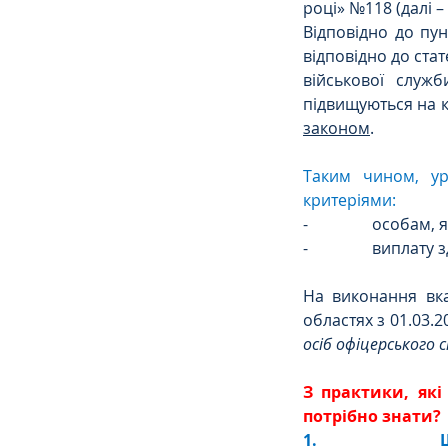
році» №118 (далі 
Відповідно до пу
Сімейне
ЄСПЛ
відповідно до стат
військової служб
підвищуються на к
законом
.
Таким чином, ур
критеріями:
-                осо
-                ви
На виконання вка
областях з 01.03.2
осіб офіцерського 
З практики, які
потрібно знати?
1.             