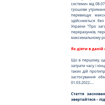
системи» від 08.0
грошове утриманн
перевищує макси
здійснюється без
України "Про заг
перерахунків, пер
максимальному ро
Як діяти в даній 
Що в першому, що 
затрати часу і кін
таких дій протипр
застосування обм
01.03.2022….
Стаття заснова
звертайтеся – п