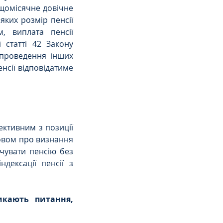
(щомісячне довічне 
ких розмір пенсії 
 виплата пенсії 
 статті 42 Закону 
проведення інших 
сії відповідатиме 
ктивним з позиції 
зовом про визнання 
чувати пенсію без 
ексації пенсії з 
кають питання, 