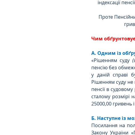
індексації пенсії,
Проте Пенсійни
грив
Чим обґрунтовує 
А. Одним із обґ
«Рішенням суду 
(
пенсію без обмеже
у даній справі б
Рішенням суду не 
пенсії в судовому
сталому розмірі н
25000,00 гривень і
Б. Наступне із 
Посилання на поло
Закону України «