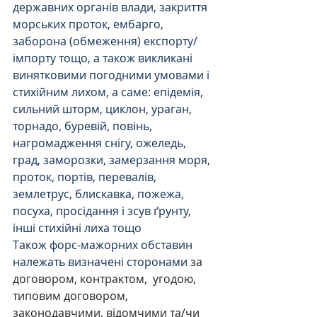
державних органів влади, закриття 
морських проток, ембарго, 
заборона (обмеження) експорту/
імпорту тощо, а також викликані 
винятковими погодними умовами і 
стихійним лихом, а саме: епідемія, 
сильний шторм, циклон, ураган, 
торнадо, буревій, повінь, 
нагромадження снігу, ожеледь, 
град, заморозки, замерзання моря, 
проток, портів, перевалів, 
землетрус, блискавка, пожежа, 
посуха, просідання і зсув ґрунту, 
інші стихійні лиха тощо
Також форс-мажорних обставин 
належать визначені сторонами 
за 
договором, контрактом,  угодою, 
типовим договором, 
законодавчими, відомчими та/чи 