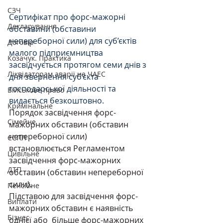
СЗЧ
Сертифікат про форс-мажорні 
Декларування
обставини (обставини 
непереборної сили) для суб’єктів 
Договір
малого підприємництва 
Козачук. Практика
засвідчується протягом семи днів з 
Ліквідаторам аварії на ЧАЕС
дня звернення суб’єкта 
господарської діяльності та 
Військове право
видається безкоштовно.
Кримінальне
Порядок засвідчення форс-
Сімейне
мажорних обставин (обставин 
непереборної сили) 
ЄСПЛ
встановлюється Регламентом 
Цивільне
засвідчення форс-мажорних 
ДТП
обставин (обставин непереборної 
сили).
Пенсійне
Підставою для засвідчення форс-
Виплати
мажорних обставин є наявність 
Бізнес
однієї або  більше форс-мажорних 