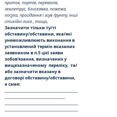
проток, портів, перевалів, 
землетрус, блискавка, пожежа, 
посуха, просідання і зсув ґрунту, інші 
стихійні лиха , тощо,
Зазначити тільки ту/ті 
обставину/обставини, яка/які 
унеможливлюють виконання в 
установлений термін вказаних 
заявником в п.5 цієї заяви 
зобов’язання, визначених у 
вищезазначеному
переліку,
та/
або зазначити вказану в 
договорі обставину/обставини,
а саме:
________________________________________
_________________________________  
________________________________________
________________________________________