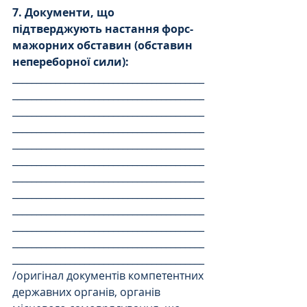
7. Документи, що 
підтверджують настання форс-
мажорних обставин (обставин 
непереборної сили):
________________________________________
________________________________________
________________________________________
________________________________________
________________________________________
________________________________________
________________________________________
________________________________________
________________________________________
________________________________________
________________________________________
________________________________________
/оригінал документів компетентних 
державних органів, органів 