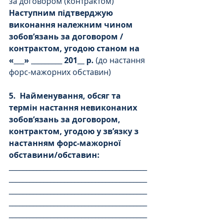
за договором (контрактом)
Наступним підтверджую 
виконання належним чином
зобов’язань за договором /
контрактом, угодою станом на 
«
___
»
 _________ 
201
__ 
р.
 (до настання 
форс-мажорних обставин)
5.
Найменування, обсяг та 
термін настання невиконаних 
зобов’язань за договором, 
контрактом, угодою у зв’язку з 
настанням форс-мажорної 
обставини/обставин:
________________________________________
________________________________________
________________________________________
________________________________________
________________________________________