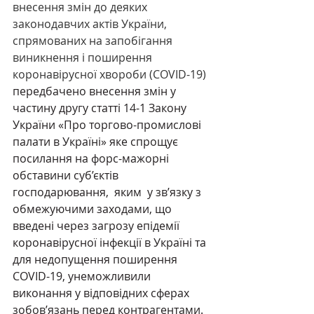
внесення змін до деяких 
законодавчих актів України, 
спрямованих на запобігання 
виникнення і поширення 
коронавірусної хвороби (COVID-19)
передбачено внесення змін у 
частину другу статті 14-1 Закону 
України «Про торгово-промислові 
палати в Україні» яке спрощує 
посилання на форс-мажорні 
обставини суб’єктів 
господарювання,  яким  у зв’язку з 
обмежуючими заходами, що 
введені через загрозу епідемії 
коронавірусної інфекції в Україні та 
для недопущення поширення 
COVID-19, унеможливили 
виконання у відповідних сферах 
зобов’язань перед контрагентами.