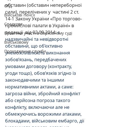
обставин (обставин непереборної 
ОГД
сили), перелічених у  частині 2 ст. 
Військові пенсії
14-1 Закону України «Про торгово-
Спадкове
промислові палати в Україні» в 
редакції  від 02.09.2014:
 є 
Практика участі в Верховному суді
надзвичайні та невідворотні 
Військовому
обставини, що об’єктивно 
Проходження служби
унеможливлюють виконання 
зобов’язань, передбачених 
умовами договору (контракту, 
угоди тощо), обов’язків згідно із 
законодавчими та іншими 
нормативними актами, а саме: 
загроза війни, збройний конфлікт 
або серйозна погроза такого 
конфлікту, включаючи але не 
обмежуючись ворожими атаками, 
блокадами, військовим ембарго, дії 