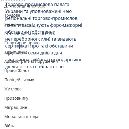
Торгово-промислова палата 
Для юридичних осіб
України та уповноважені нею 
Трудове
регіональні торгово-промислові 
Земельне
палати засвідчують форс-мажорні 
обставини (обставини 
Інтелектуальна власність
непереборної сили) та видають 
Спортивне право
сертифікат про такі обставини 
Корупційне
протягом семи днів з дня 
звернення суб’єкта господарської 
Адміністративі порушення
діяльності за собівартістю. 
Права Жінок
Поліцейському
Житлове
Призовнику
Міграційне
Моральна шкода
Війна