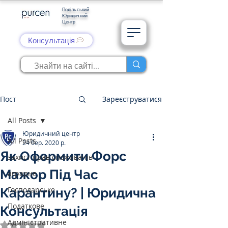
Подільський
Юридичний
Центр
Консультація
Пост
Зареєструватися
All Posts
Юридичний центр
All Posts
24 бер. 2020 р.
Як Оформити Форс
захист прав споживачів
Мажор Під Час
аграрне
Господарське
Карантину? | Юридична
Податкове
Консультація
Адміністративне
Оцінка: NaN з 5 зірок.