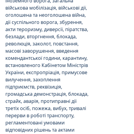
іноземного ворога, загальна 
військова мобілізація, військові дії, 
оголошена та неоголошена війна, 
дії суспільного ворога, збурення, 
акти тероризму, диверсії, піратства, 
безлади, вторгнення, блокада, 
революція, заколот, повстання, 
масові заворушення, введення 
комендантської години, карантину, 
встановленого Кабінетом Міністрів 
України, експропріація, примусове 
вилучення, захоплення 
підприємств, реквізиція, 
громадська демонстрація, блокада, 
страйк, аварія, протиправні дії 
третіх осіб, пожежа, вибух, тривалі 
перерви в роботі транспорту, 
регламентовані умовами 
відповідних рішень та актами 