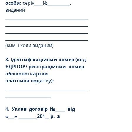
особи:
 серія____№___________, 
виданий 
________________________________________
________________________________________
________________________________________
________________________________________
(ким  і коли виданий)
3. Ідентифікаційний номер (код 
ЄДРПОУ/ реєстраційний
номер 
облікової картки
платника податку):
________________________________________
______________________
4.
Уклав
договір
№
_____  
від
«
___
»
 _________
201
__ 
р.
з
________________________________________