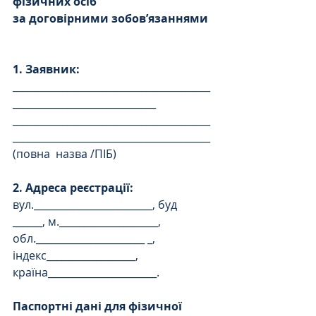
фізичних осіб
за договірними зобов’язаннями
1. Заявник:
________________________________________
_____________________________
________________________________________
________________________________________
(повна  назва /ПІБ)
2. Адреса реєстрації:
вул.________________________, буд 
______, м.____________________,
обл.______________________ _, 
індекс__________________, 
країна______________________.
Паспортні дані для фізичної 