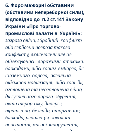
6. Форс-мажорні обставини 
(обставини непереборної сили), 
відповідно до
п.2 ст.141 Закону 
України «Про торгово-
промислові палати в
Україні»:
загроза війни, збройний
конфлікт
або серйозна погроза такого 
конфлікту, включаючи але не 
обмежуючись
ворожими
атаками, 
блокадами, військовим
ембарго, дії 
іноземного
ворога,
загальна 
військова мобілізація,
військові
дії,
оголошена та неоголошена війна, 
дії суспільного ворога, збурення, 
акти тероризму, диверсії, 
піратства, безлади, вторгнення, 
блокада, революція, заколот, 
повстання, масові заворушення, 