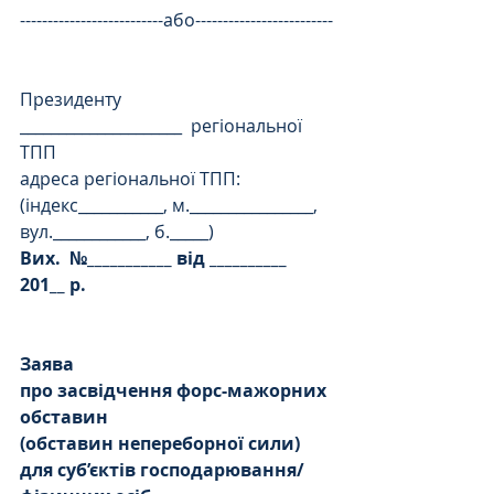
--------------------------або-------------------------
Президенту
_____________________  регіональної 
ТПП
адреса регіональної ТПП:
(індекс___________, м.________________, 
вул.____________, б._____)
Вих.
№___________ від __________ 
201__ р.
Заява
про засвідчення форс-мажорних 
обставин
(обставин непереборної сили) 
для суб’єктів господарювання/