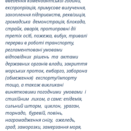
введення комендантської години, 
експропріація, примусове вилучення, 
захоплення підприємств, реквізиція, 
громадська
демонстрація, блокада, 
страйк, аварія, протиправні дії 
третіх осіб, пожежа, вибух, тривалі 
перерви в роботі транспорту, 
регламентовані умовами 
відповідних
рішень
та
актами 
державних органів влади, закриття 
морських проток, ембарго, заборона 
(обмеження)
експорту/імпорту
тощо, а також викликані 
винятковими погодними
умовами
і
стихійним
лихом, а саме: епідемія, 
сильний шторм,
циклон,
ураган,
торнадо,
буревій, повінь, 
нагромадження снігу,
ожеледь, 
град, заморозки, замерзання моря, 