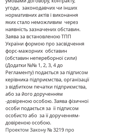
умовами договору, контракту, 
угоди,  законодавчих чи інших 
нормативних актів і виконання 
яких стало неможливим  через 
наявність зазначених обставин.  
Заява за встановленою ТПП 
України формою про засвідчення 
форс-мажорних  обставин 
(обставин непереборної сили) 
(Додатки №№ 1, 2, 3, 4 до 
Регламенту) подається за підписом 
керівника підприємства, організації 
з відбитком печатки підприємства, 
або за його дорученням 
-довіреною особою. Заява фізичної 
особи подається за  її підписом 
особисто або  за її дорученням-
довіреною особою.
Проектом Закону
№ 3219
про 