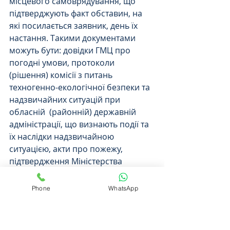
місцевого самоврядування, що 
підтверджують факт обставин, на 
які посилається заявник, день їх 
настання. Такими документами 
можуть бути: довідки ГМЦ про 
погодні умови, протоколи 
(рішення) комісії з питань 
техногенно-екологічної безпеки та 
надзвичайних ситуацій при 
обласній  (районній) державній 
адміністрації, що визнають події та 
їх наслідки надзвичайною 
ситуацією, акти про пожежу, 
підтвердження Міністерства 
охорони здоров'я щодо настання 
епідемії, підтвердження МО, РНБО, 
Phone
WhatsApp
Інформаційного Центру АТО про 
воєнні дії, проведення 
антитерористичних операцій на 