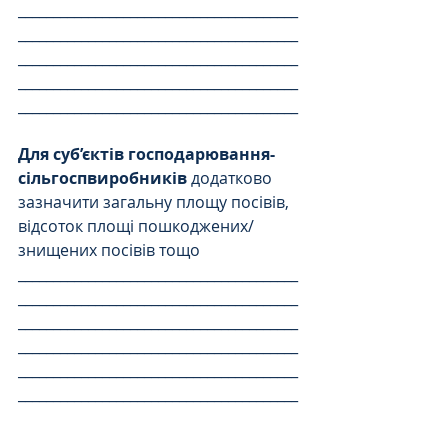
________________________________________
________________________________________
________________________________________
________________________________________
________________________________________
Для суб’єктів господарювання-
сільгоспвиробників
 додатково 
зазначити загальну площу посівів, 
відсоток площі пошкоджених/
знищених посівів тощо
________________________________________
________________________________________
________________________________________
________________________________________
________________________________________
________________________________________