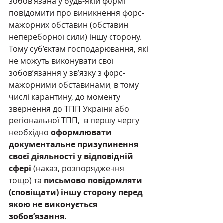
зобов’язана у будь-якій формі 
повідомити про виникнення форс-
мажорних обставин (обставин 
непереборної сили) іншу сторону.
Тому суб’єктам господарювання, які 
не можуть виконувати свої 
зобов’язання у зв’язку з форс-
мажорними обставинами, в тому 
числі карантину, до моменту 
звернення до ТПП України або 
регіональної ТПП,  в першу чергу 
необхідно 
оформлювати 
документальне призупинення 
своєї діяльності у відповідній 
сфері
 (наказ, розпорядження 
тощо) та 
письмово повідомляти 
(сповіщати) іншу сторону перед 
якою не виконується 
зобов’язання.