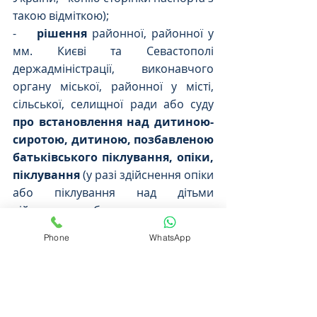
такою відміткою);
-    
рішення
 районної, районної у 
мм. Києві та Севастополі 
держадміністрації, виконавчого 
органу міської, районної у місті, 
сільської, селищної ради або суду 
про встановлення над дитиною-
сиротою, дитиною, позбавленою 
батьківського піклування, опіки, 
піклування
 (у разі здійснення опіки 
або піклування над дітьми 
військовослужбовця, 
військовозобов’язаного та 
Phone
WhatsApp
резервіста);
-    
рішення суду або нотаріально 
посвідченого правочину, що 
підтверджуватиме факт 
перебування заявника на 