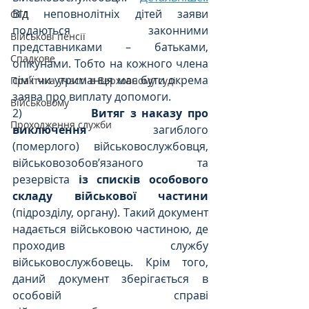
Від неповнолітніх дітей заяви 
ОГД
подаються законними 
Військові пенсії
представниками – батьками, 
Спадкове
опікунами. Тобто на кожного члена 
сім’ї чи утриманця має бути окрема 
Практика участі в Верховному суді
заява про виплату допомоги.
Військовому
2)             
Витяг з наказу про 
Проходження служби
виключення
 загиблого 
(померлого) військовослужбовця, 
військовозобов’язаного та 
резервіста 
із списків особового 
складу військової частини
(підрозділу, органу). Такий документ 
надається військовою частиною, де 
проходив службу 
військовослужбовець. Крім того, 
даний документ зберігається в 
особовій справі 