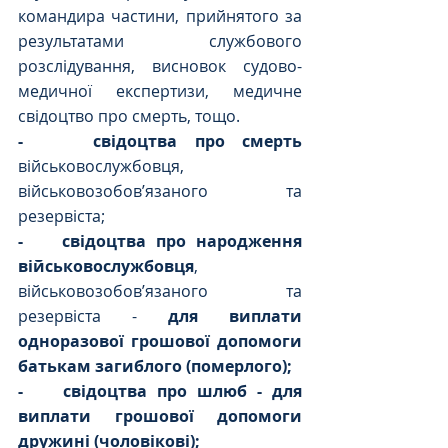
командира частини, прийнятого за 
результатами службового 
розслідування, висновок судово-
медичної експертизи, медичне 
свідоцтво про смерть, тощо.
-    свідоцтва про смерть
військовослужбовця, 
військовозобов’язаного та 
резервіста;
-    свідоцтва про народження 
військовослужбовця
, 
військовозобов’язаного та 
резервіста - 
для виплати 
одноразової грошової допомоги 
батькам загиблого (померлого);
-    свідоцтва про шлюб - для 
виплати грошової допомоги 
дружині (чоловікові);