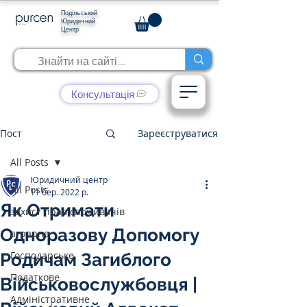
Подільський
Юридичний
Центр
Консультація
Пост
Зареєструватися
All Posts
Юридичний центр
All Posts
11 бер. 2022 р.
Як Отримати
захист прав споживачів
Одноразову Допомогу
аграрне
Господарське
Родичам Загиблого
Податкове
Військовослужбовця |
Адміністративне