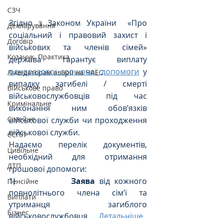
СЗЧ
Згідно з Законом України  «Про 
Декларування
соціальний і правовий захист і 
Договір
військових та членів сімей» 
Козачук. Практика
держава гарантує виплату 
одноразової грошової допомоги
 у 
Ліквідаторам аварії на ЧАЕС
випадку загибелі / смерті 
Військове право
військовослужбовців під час 
Кримінальне
виконання ним обов’язків 
Сімейне
військової служби чи проходження 
військової служби.
ЄСПЛ
Надаємо перелік документів, 
Цивільне
необхідний для отримання 
ДТП
грошової допомоги:
1)             
Заява
 від кожного 
Пенсійне
повнолітнього члена сім’ї та 
Виплати
утриманця загиблого 
Бізнес
військовослужбовця. 
Детальніше..