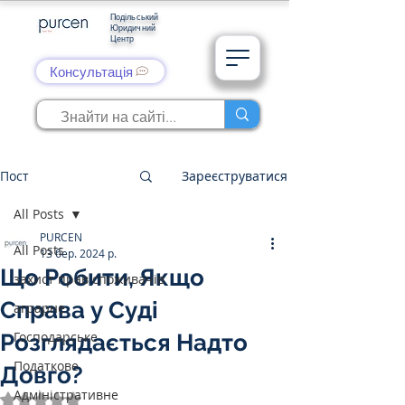
Подільський
Юридичний
Центр
Консультація
Пост
Зареєструватися
All Posts
PURCEN
All Posts
13 бер. 2024 р.
Що Робити, Якщо
захист прав споживачів
Справа у Суді
аграрне
Господарське
Розглядається Надто
Податкове
Довго?
Адміністративне
Оцінка: NaN з 5 зірок.