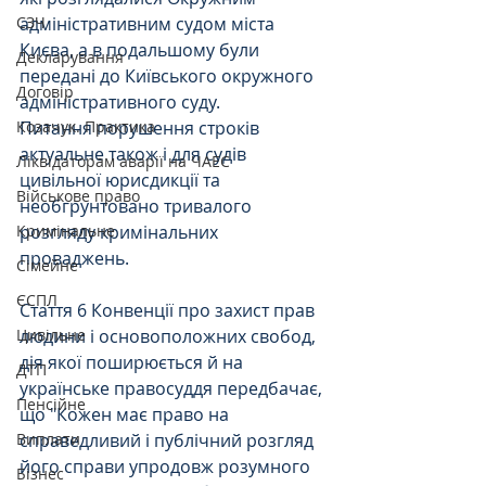
СЗЧ
адміністративним судом міста 
Києва, а в подальшому були 
Декларування
передані до Київського окружного 
Договір
адміністративного суду. 
Козачук. Практика
Питання порушення строків 
актуальне також і для судів 
Ліквідаторам аварії на ЧАЕС
цивільної юрисдикції та 
Військове право
необгрунтовано тривалого 
Кримінальне
розгляду кримінальних 
проваджень. 
Сімейне
ЄСПЛ
Стаття 6 Конвенції про захист прав 
Цивільне
людини і основоположних свобод, 
дія якої поширюється й на 
ДТП
українське правосуддя передбачає, 
Пенсійне
що "
Кожен має право на 
Виплати
справедливий і публічний розгляд 
його справи упродовж розумного 
Бізнес