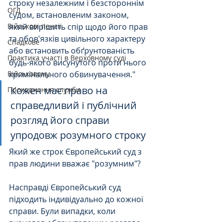
строку незалежним і безстороннім 
ОГД
судом, встановленим законом, 
Військові пенсії
який вирішить спір щодо його прав 
та обов'язків цивільного характеру 
Спадкове
або встановить обґрунтованість 
Практика участі в Верховному суді
будь-якого висунутого проти нього 
Військовому
кримінального обвинувачення."
Кожен має право на 
Проходження служби
справедливий і публічний 
розгляд його справи 
упродовж розумного строку
Який же строк Європейський суд з 
прав людини вважає "розумним"? 
Насправді Європейський суд 
підходить індивідуально до кожної 
справи. Були випадки, коли 