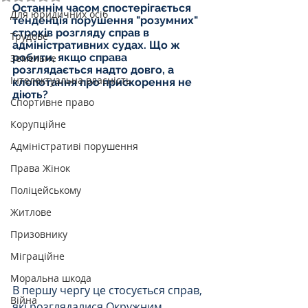
Останнім часом спостерігається 
Для юридичних осіб
тенденція порушення "розумних" 
строків розгляду справ в 
Трудове
адміністративних судах. Що ж 
робити, якщо справа 
Земельне
розглядається надто довго, а 
Інтелектуальна власність
клопотання про прискорення не 
діють?
Спортивне право
Корупційне
Адміністративі порушення
Права Жінок
Поліцейському
Житлове
Призовнику
Міграційне
Моральна шкода
В першу чергу це стосується справ, 
Війна
які розглядалися Окружним 