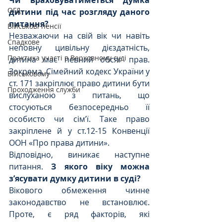
Чи враховуватиметься думка 
ОГД
дитини під час розгляду даного 
питання?
Військові пенсії
Незважаючи на свій вік чи навіть 
Спадкове
неповну цивільну дієздатність, 
Практика участі в Верховному суді
дитина має певний обсяг прав. 
Зокрема, Сімейний кодекс України у 
Військовому
ст. 171 закріплює право дитини бути 
Проходження служби
вислуханою з питань, що 
стосуються безпосередньо її 
особисто чи сім’ї. Таке право 
закріплене й у ст.12-15 Конвенції 
ООН «Про права дитини».
Відповідно, виникає наступне 
питання. 
З якого віку можна 
з’ясувати думку дитини в суді?
Вікового обмеження чинне 
законодавство не встановлює. 
Проте, є ряд факторів, які 