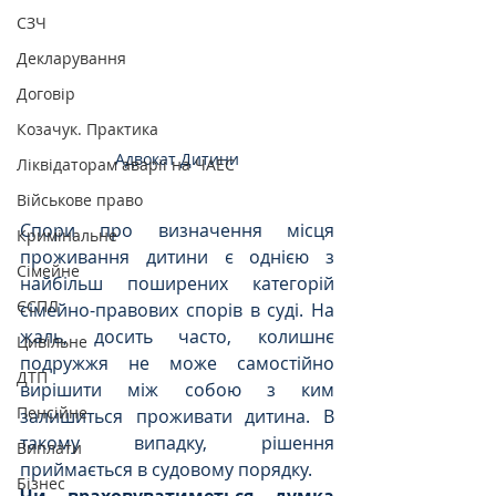
СЗЧ
Декларування
Договір
Козачук. Практика
Адвокат Дитини
Ліквідаторам аварії на ЧАЕС
Військове право
Спори про визначення місця 
Кримінальне
проживання дитини є однією з 
Сімейне
найбільш поширених категорій 
ЄСПЛ
сімейно-правових спорів в суді. На 
жаль, досить часто, колишнє 
Цивільне
подружжя не може самостійно 
ДТП
вирішити між собою з ким 
Пенсійне
залишиться проживати дитина. В 
такому випадку, рішення 
Виплати
приймається в судовому порядку.
Бізнес