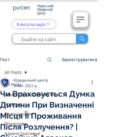
Подільський
Юридичний
Центр
Консультація
Пост
Зареєструватися
All Posts
Юридичний центр
All Posts
3 лют. 2021 р.
Чи Враховується Думка
захист прав споживачів
Дитини При Визначенні
аграрне
Господарське
Місця Їі Проживання
Податкове
Після Розлучення? |
Адміністративне