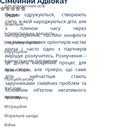
Сімейний Адвокат
Для юридичних осіб
Оцінка: NaN з 5 зірок.
Люди одружуються, створюють 
Трудове
сім’ю, в якій народжуються діти, але 
Земельне
з плином часу через 
Інтелектуальна власність
непорозуміння, постійні конфлікти 
чи зміну життєвих орієнтирів настає 
Спортивне право
криза і часто один з партнерів 
Корупційне
вирішує розлучитись. Розлучення – 
Адміністративі порушення
це досить емоційний процес для 
всіх сторін, але прикро, що саме 
Права Жінок
діти найчастіше стають 
Поліцейському
заручниками сімейних проблем та 
Житлове
основним об’єктом негативного 
впливу.
Призовнику
Міграційне
Моральна шкода
Війна