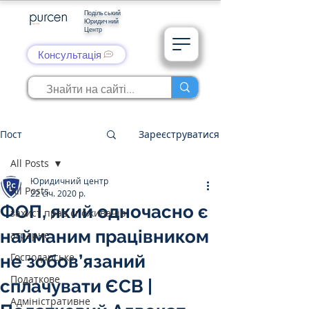
Подільський
Юридичний
Центр
Консультація
Пост
Зареєструватися
All Posts
Юридичний центр
All Posts
22 січ. 2020 р.
ФОП, який одночасно є
захист прав споживачів
найманим працівником
аграрне
Господарське
не зобов’язаний
Податкове
сплачувати ЄСВ |
Адміністративне