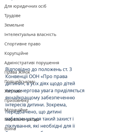
Для юридичних осіб
Трудове
Земельне
Інтелектуальна власність
Спортивне право
Корупційне
Адміністративі порушення
Відповідно до положень ст. 3 
Права Жінок
Конвенції ООН «Про права 
Поліцейському
дитини», в усіх діях щодо дітей 
першочергова увага приділяється 
Житлове
якнайкращому забезпеченню 
Призовнику
інтересів дитини. Зокрема, 
Міграційне
передбачено, що дитині 
забезпечується такий захист і 
Моральна шкода
піклування, які необхідні для її 
Війна