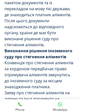
пакетом документів та їх 
перекладом на мову тієї держави, 
де знаходиться платник аліментів.
Після цього документи 
надсилаються до відповідного 
органу, країни де має бути 
виконане рішення суду про 
стягнення аліментів.
Виконання рішення іноземного 
суду про стягнення аліментів
Конвенція про стягнення аліментів 
за кордоном передбачає право 
отримувача аліментів звернутись 
до іноземного суду за місцем 
знаходження платника. 
Заяву про стягнення аліментів на 
дитину та інші документи на 
виконання Конвенції в Україні, 
Phone
WhatsApp
надсилаються для передачі за 