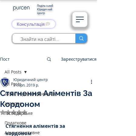
Подільський
Юридичний
Центр
Консультація
Пост
Зареєструватися
All Posts
Юридичний центр
All Posts
8 серп. 2019 р.
Стягнення Аліментів За
захист прав споживачів
Кордоном
аграрне
Оцінка: NaN з 5 зірок.
Господарське
Податкове
Стягнення аліментів за 
Адміністративне
кордоном