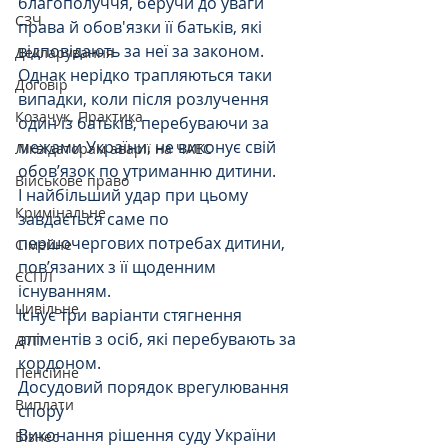
благополуччя, беручи до уваги 
СЗЧ
права й обов'язки її батьків, які 
відповідають за неї за законом.
Декларування
Однак нерідко трапляються таки 
Договір
випадки, коли після розлучення 
Козачук. Практика
один із батьків, перебуваючи за 
межами України, не виконує свій 
Ліквідаторам аварії на ЧАЕС
обов’язок по утриманню дитини. 
Військове право
І найбільший удар при цьому 
Кримінальне
завдається саме по 
першочергових потребах дитини, 
Сімейне
пов’язаних з її щоденним 
ЄСПЛ
існуванням.
Цивільне
Існує три варіанти стягнення 
аліментів з осіб, які перебувають за 
ДТП
кордоном.
Пенсійне
Досудовий порядок врегулювання 
Виплати
спору
Виконання рішення суду України 
Бізнес