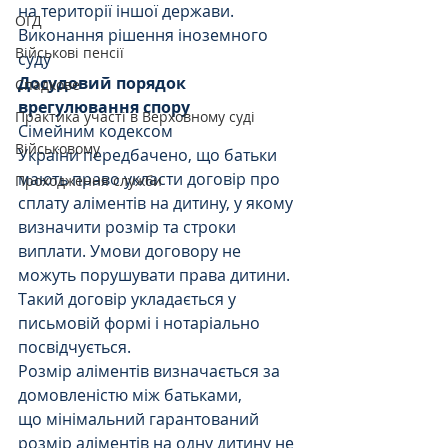
на території іншої держави.
ОГД
Виконання рішення іноземного 
Військові пенсії
суду
Досудовий порядок 
Спадкове
врегулювання спору
Практика участі в Верховному суді
Сімейним кодексом 
Військовому
України передбачено, що батьки 
мають право укласти договір про 
Проходження служби
сплату аліментів на дитину, у якому 
визначити розмір та строки 
виплати. Умови договору не 
можуть порушувати права дитини. 
Такий договір укладається у 
письмовій формі і нотаріально 
посвідчується.
Розмір аліментів визначається за 
домовленістю між батьками, 
що мінімальний гарантований 
розмір аліментів на одну дитину не 