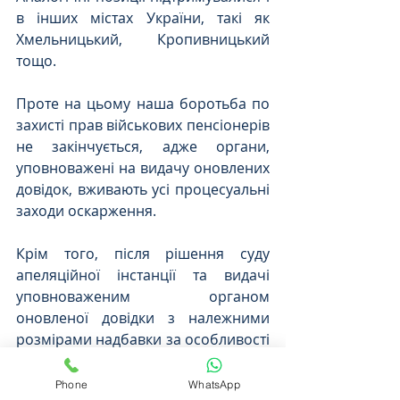
в інших містах України, такі як 
Хмельницький, Кропивницький 
тощо.
Проте на цьому наша боротьба по 
захисті прав військових пенсіонерів 
не закінчується, адже органи, 
уповноважені на видачу оновлених 
довідок, вживають усі процесуальні 
заходи оскарження.
Крім того, після рішення суду 
апеляційної інстанції та видачі 
уповноваженим органом 
оновленої довідки з належними 
розмірами надбавки за особливості 
проходження служби та премії, 
розпочнеться кінцевий етап 
Phone
WhatsApp