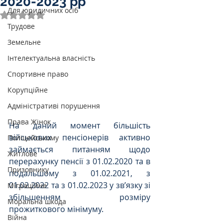
2020-2023 рр
Для юридичних осіб
Оцінка: NaN з 5 зірок.
Трудове
Земельне
Інтелектуальна власність
Спортивне право
Корупційне
Адміністративі порушення
Права Жінок
На даний момент більшість 
військових пенсіонерів активно 
Поліцейському
займається питанням щодо 
Житлове
перерахунку пенсії з 01.02.2020 та в 
Призовнику
подальшому з 01.02.2021, з 
01.02.2022 та з 01.02.2023 у зв’язку зі 
Міграційне
збільшенням розміру 
Моральна шкода
прожиткового мінімуму.
Війна