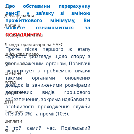
Про обставини перерахунку 
СЗЧ
пенсії у звʼязку зі зміною 
Декларування
прожиткового мінімуму, Ви 
Договір
можете ознайомитися за 
ПОСИЛАННЯМ
.
Козачук. Практика
Ліквідаторам аварії на ЧАЕС
Проте після першого ж етапу 
Військове право
судового розгляду щодо спору з 
уповноваженим органам, Позивачі 
Кримінальне
зіштовхнуся з проблемою видачі 
Сімейне
такими органами оновлених 
ЄСПЛ
довідок із заниженими розмірами 
додаткових видів грошового 
Цивільне
забезпечення, зокрема надбавки за 
ДТП
особливості проходження служби 
Пенсійне
(1% або 0%) та премії (10%).
Виплати
В той самий час, Подільський 
Бізнес