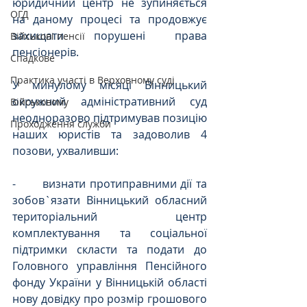
юридичний центр не зупиняється 
ОГД
на даному процесі та продовжує 
захищати порушені права 
Військові пенсії
пенсіонерів.
Спадкове
Практика участі в Верховному суді
У минулому місяці Вінницький 
окружний адміністративний суд 
Військовому
неодноразово підтримував позицію 
Проходження служби
наших юристів та задоволив 4 
позови, ухваливши:
-       визнати протиправними дії та 
зобов`язати Вінницький обласний 
територіальний центр 
комплектування та соціальної 
підтримки скласти та подати до 
Головного управління Пенсійного 
фонду України у Вінницькій області 
нову довідку про розмір грошового 