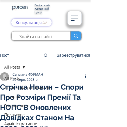
Подільський
Юридичний
Центр
Консультація
Пост
Зареєструватися
All Posts
Світлана ФУРМАН
All Posts
25 серп. 2023 р.
Стрічка Новин – Спори
захист прав споживачів
Про Розміри Премії Та
аграрне
Господарське
НОПС В Оновлених
Податкове
Довідках Станом На
Адміністративне