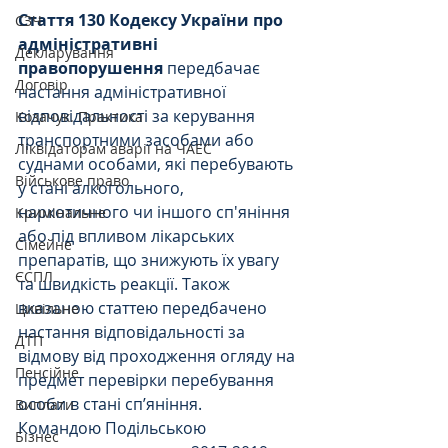
Стаття 130 Кодексу України про 
СЗЧ
адміністративні 
Декларування
правопорушення
 передбачає 
Договір
настання адміністративної 
відповідальності за керування 
Козачук. Практика
транспортними засобами або 
Ліквідаторам аварії на ЧАЕС
суднами особами, які перебувають 
Військове право
у стані алкогольного, 
наркотичного чи іншого сп'яніння 
Кримінальне
або під впливом лікарських 
Сімейне
препаратів, що знижують їх увагу 
ЄСПЛ
та швидкість реакції. Також 
вказаною статтею передбачено 
Цивільне
настання відповідальності за 
ДТП
відмову від проходження огляду на 
Пенсійне
предмет перевірки перебування 
особи в стані сп’яніння. 
Виплати
Командою Подільською 
Бізнес