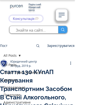
Подільський
Юридичний
Центр
Консультація
Пост
Зареєструватися
All Posts
Юридичний центр
All Posts
30 груд. 2019 р.
Стаття 130 КУпАП
захист прав споживачів
Керування
аграрне
Господарське
Транспортним Засобом
Податкове
В Стані Алкогольного,
Адміністративне