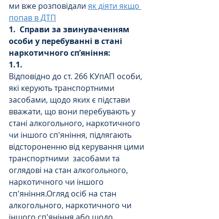
ми вже розповідали 
як діяти якщо 
попав в ДТП
1.
Справи за звинуваченням 
особи у перебуванні в стані 
наркотичного сп’яніння:
1.1.   
Відповідно до ст. 266 КУпАП особи, 
які керують транспортними 
засобами, щодо яких є підстави 
вважати, що вони перебувають у 
стані алкогольного, наркотичного 
чи іншого сп'яніння, підлягають 
відстороненню від керування цими 
транспортними  засобами та 
оглядові на стан алкогольного, 
наркотичного чи іншого 
сп'яніння.Огляд осіб на стан 
алкогольного, наркотичного чи 
іншого сп'яніння або щодо 