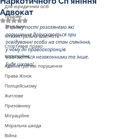
Наркотичного Сп’яніння
Для юридичних осіб
Адвокат
Трудове
Оцінка: NaN з 5 зірок.
Земельне
В цьому пості розглянемо які 
порушення допускаються при 
Інтелектуальна власність
освідуванні особи на стан спяніння, 
Спортивне право
у чому дії правоохоронців 
Корупційне
визнаються незаконними та інше. 
Буде цікаво!
Адміністративі порушення
Права Жінок
Поліцейському
Житлове
Призовнику
Міграційне
Моральна шкода
Війна