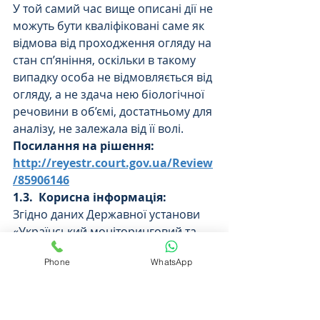
У той самий час вище описані дії не 
можуть бути кваліфіковані саме як 
відмова від проходження огляду на 
стан сп’яніння, оскільки в такому 
випадку особа не відмовляється від 
огляду, а не здача нею біологічної 
речовини в об’ємі, достатньому для 
аналізу, не залежала від її волі.
Посилання на рішення: 
http://reyestr.court.gov.ua/Review
/85906146
1.3.
Корисна інформація:
Згідно даних Державної установи 
«Український моніторинговий та 
медичний центр з наркотиків та 
Phone
WhatsApp
алкоголю Міністерства охорони 
здоров'я України», терміни 
виведення  наркотичних речовин з 
крові становлять: