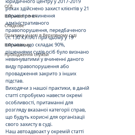
юридичного центру у 2017-2019 
ОГД
роках здійснено захист клієнтів у 21 
справі про вчинення 
Військові пенсії
адміністративного 
Спадкове
правопорушення, передбаченого 
Практика участі в Верховному суді
ст. 130 КУпАП при цьому у 19 
справах, що складає 90%, 
Військовому
рішеннями судів осіб було визнано 
Проходження служби
невинуватими у вчиненні даного 
виду правопорушення або 
провадження закрито з інших 
підстав.
Виходячи з нашої практики, в даній 
статті спробуємо навести окремі 
особливості, притаманні для 
розгляду вказаної категорії справ, 
що будуть корисні для організації 
свого захисту в суді.
Наш автоадвоакт у окремій статті 