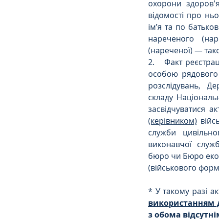
охорони здоров'я
відомості про ньо
ім’я та по батько
нареченого (на
(нареченої) — так
2.   Факт реєстра
особою рядового 
розслідувань, Д
складу Національ
засвідчуватися а
(керівником)
 війс
служби цивільно
виконавчої служ
бюро чи Бюро екон
(військового форм
* У такому разі а
використанням д
з обома відсутн