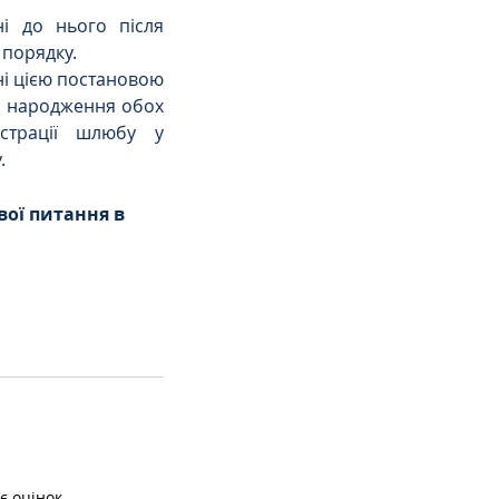
і до нього після 
 порядку.
ні цією постановою 
ти народження обох 
страції шлюбу у 
.
ої питання в
є оцінок