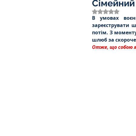
Сімейний
Трудове
Земельне
Оцінка: NaN з 
В умовах воєнн
зареєструвати ш
Спортивне право
К
потім. З моменту
шлюб за скороче
Отже, що собою я
Права Жінок
Поліц
Міграційне
Мораль
Декларування
Дог
Ліквідаторам аварії н