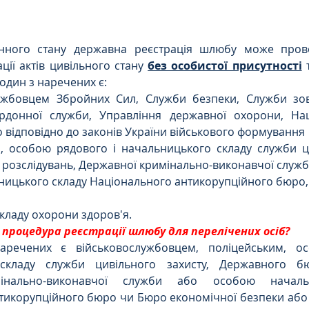
нного стану 
державна реєстрація шлюбу може провод
ції актів цивільного стану 
без особистої присутності
 
 один з наречених є:
ужбовцем Збройних Сил, Служби безпеки, Служби зовн
донної служби, Управління державної охорони, Націо
 відповідно до законів України військового формування 
, особою рядового і начальницького складу служби цив
розслідувань, Державної кримінально-виконавчої служб
ицького складу Національного антикорупційного бюро, 
кладу охорони здоров'я.
процедура реєстрації шлюбу для перелічених осіб?
речених є військовослужбовцем, поліцейським, ос
складу служби цивільного захисту, Державного бюр
інально-виконавчої служби або особою начальн
тикорупційного бюро чи Бюро економічної безпеки або 