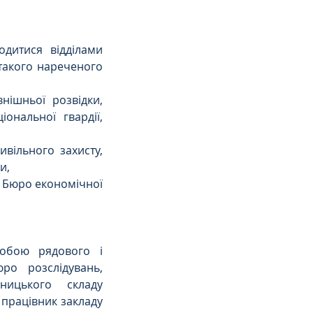
итися відділами 
такого нареченого 
ішньої розвідки, 
нальної гвардії, 
ільного захисту, 
и,
Бюро економічної 
обою рядового і 
о розслідувань, 
ицького складу 
працівник закладу 