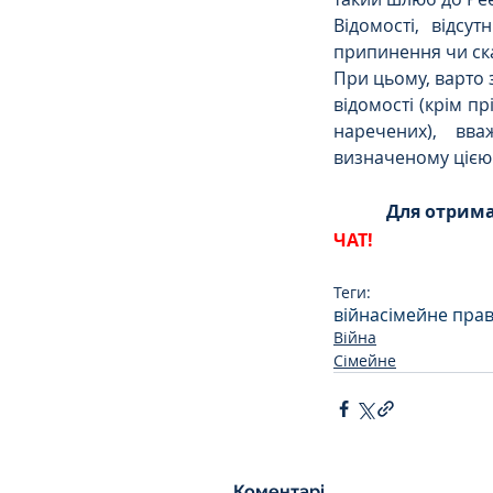
Відомості, відсу
припинення чи ск
При цьому, варто 
відомості (крім пр
наречених), вв
визначеному цією 
Для отрима
ЧАТ!
Теги:
війна
сімейне пра
Війна
Сімейне
Коментарі