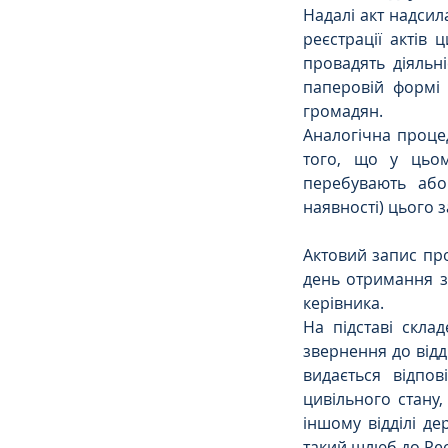
Надалі акт надсила
реєстрації актів 
провадять діяльн
паперовій формі 
громадян.
Аналогічна процед
того, що у цьом
перебувають або
наявності) цього з
Актовий запис про
день отримання з
керівника.
На підставі скл
звернення до відд
видається відпов
цивільного стану,
іншому відділі де
такий шлюб до Реєс