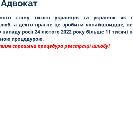
 Адвокат
Інтелектуальна власність
5 зірок.
ого стану тисячі українців та українок як і
люб, а дехто прагне це зробити якнайшвидше, не
орупційне
Адміністративі порушення
 нападу росії 24 лютого 2022 року більше 11 тисячі п
ною процедурою. 
вляє спрощена процедура реєстрації шлюбу?
ейському
Житлове
Призовнику
на шкода
Війна
СЗЧ
овір
Козачук. Практика
а ЧАЕС
Військове право
Кримінальне