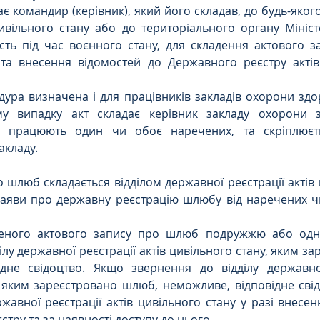
є командир (керівник), який його складав, до будь-якого
цивільного стану або до територіального органу Міністер
ість під час воєнного стану, для складення актового 
та внесення відомостей до Державного реєстру актів 
ура визначена і для працівників закладів охорони здор
у випадку акт складає керівник закладу охорони зд
 працюють один чи обоє наречених, та скріплюєть
акладу.
 шлюб складається відділом державної реєстрації актів ц
аяви про державну реєстрацію шлюбу від наречених ч
аденого актового запису про шлюб подружжю або одн
ілу державної реєстрації актів цивільного стану, яким з
ідне свідоцтво. Якщо звернення до відділу державної 
 яким зареєстровано шлюб, неможливе, відповідне свід
ржавної реєстрації актів цивільного стану у разі внесен
тру та за наявності доступу до нього.