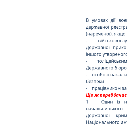
В умовах дії воє
державної реєстра
(нареченої), якщо
-    
військовосл
Державної прикор
іншого утвореного
-    
поліцейським
Державного бюро 
-    
особою начальн
безпеки 
-    
працівником за
Що ж передбачає 
1.   Один із на
начальницького 
Державної крим
Національного ан