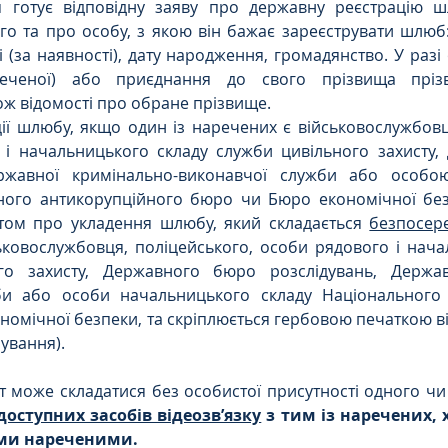
 готує відповідну заяву про державну реєстрацію ш
го та про особу, з якою він бажає зареєструвати шлюб:
ві (за наявності), дату народження, громадянство. У раз
реченої) або приєднання до свого прізвища пріз
ож відомості про обране прізвище.
ції шлюбу, якщо один із наречених є військовослужбовц
і начальницького складу служби цивільного захисту,
ержавної кримінально-виконавчої служби або особою
ного антикорупційного бюро чи Бюро економічної без
ктом про укладення шлюбу, який складається 
безпосер
ьковослужбовця, поліцейського, особи рядового і нача
го захисту, Державного бюро розслідувань, Держав
би або особи начальницького складу Національного 
омічної безпеки, та скріплюється гербовою печаткою ві
ування).
кт може складатися без особистої присутності одного ч
оступних засобів відеозв’язку
 з тим із наречених, х
іми нареченими. 