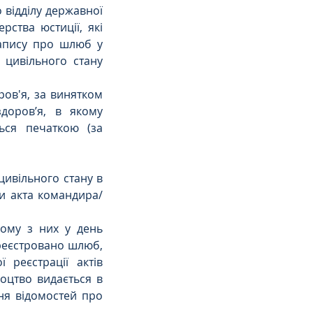
 відділу державної 
ства юстиції, які 
запису про шлюб у 
цивільного стану 
ов'я, за винятком 
оров’я, в якому 
ся печаткою (за 
ивільного стану в 
и акта командира/
ому з них у день 
ареєстровано шлюб, 
реєстрації актів 
оцтво видається в 
ня відомостей про 