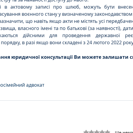
тні в актовому записі про шлюб, можуть бути внесен
асування воєнного стану у визначеному законодавством
зазначити, що навіть якщо акти не містять усі передбаче
ізвища, власного імені та по батькові (за наявності), да
ажаються дійсними для проведення державної реє
порядку, в разі якщо вони складені з 24 лютого 2022 року
ння юридичної консультації Ви можете залишати св
во
сімейний адвокат
Оцінка: 0 з 5 зірок.
Ще нема