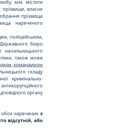
любу має містити 
 прізвище, власне 
і обрання прізвища 
вища нареченого 
ем, поліцейським, 
 Державного бюро 
 начальницького 
пеки, також може 
еднім командиром 
льницького складу 
ної кримінально-
антикорупційного 
дповідного органу 
и обох наречених 
з 
то відсутній, або 