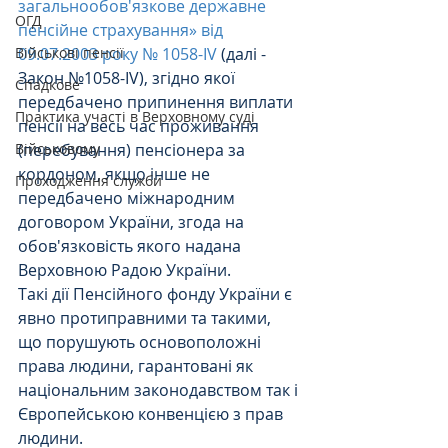
загальнообов'язкове державне 
ОГД
пенсійне страхування» від 
Військові пенсії
09.07.2003 року № 1058-IV
 (далі - 
Закон №1058-ІV), згідно якої 
Спадкове
передбачено припинення виплати 
Практика участі в Верховному суді
пенсії на весь час проживання 
Військовому
(перебування) пенсіонера за 
кордоном, якщо інше не 
Проходження служби
передбачено міжнародним 
договором України, згода на 
обов'язковість якого надана 
Верховною Радою України.
Такі дії Пенсійного фонду України є 
явно протиправними та такими, 
що порушують основоположні 
права людини, гарантовані як 
національним законодавством так і 
Європейською конвенцією з прав 
людини. 