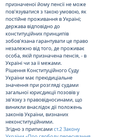
призначеної йому пенсії не може 
пов'язуватися з такою умовою, як 
постійне проживання в Україні; 
держава відповідно до 
конституційних принципів 
зобов'язана гарантувати це право 
незалежно від того, де проживає 
особа, якій призначена пенсія, - в 
Україні чи за її межами.
Рішення Конституційного Суду 
України має преюдиціальне 
значення при розгляді судами 
загальної юрисдикції позовів у 
зв'язку з правовідносинами, що 
виникли внаслідок дії положень 
законів України, визнаних 
неконституційними.
Згідно з приписами 
ст.2 Закону 
України «Про свободу пересування 