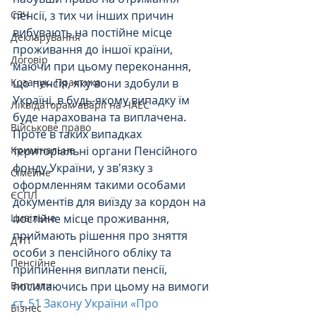
СЗЧ
пенсії, з тих чи інших причин 
вибувають на постійне місце 
Декларування
проживання до іншої країни, 
Договір
маючи при цьому переконання, 
Козачук. Практика
що пенсія, яку вони здобули в 
Україні, в будь-якому випадку їм 
Ліквідаторам аварії на ЧАЕС
буде нарахована та виплачена.
Військове право
Проте в таких випадках 
Кримінальне
територіальні органи Пенсійного 
фонду України, у зв'язку з 
Сімейне
оформленням такими особами 
ЄСПЛ
документів для виїзду за кордон на 
Цивільне
постійне місце проживання, 
приймають рішення про зняття 
ДТП
особи з пенсійного обліку та 
Пенсійне
припинення виплати пенсії, 
Виплати
посилаючись при цьому на вимоги 
ст. 51 Закону України «Про 
Бізнес