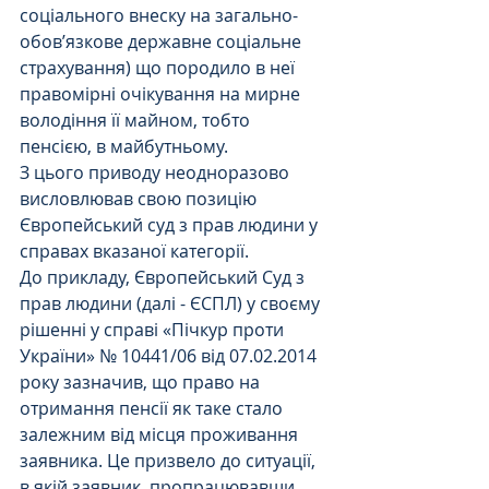
соціального внеску на загально-
обов’язкове державне соціальне 
страхування) що породило в неї 
правомірні очікування на мирне 
володіння її майном, тобто 
пенсією, в майбутньому.
З цього приводу неодноразово 
висловлював свою позицію 
Європейський суд з прав людини у 
справах вказаної категорії. 
До прикладу, Європейський Суд з 
прав людини (далі - ЄСПЛ) у своєму 
рішенні у справі «Пічкур проти 
України» № 10441/06 від 07.02.2014 
року зазначив, що право на 
отримання пенсії як таке стало 
залежним від місця проживання 
заявника. Це призвело до ситуації, 
в якій заявник, пропрацювавши 