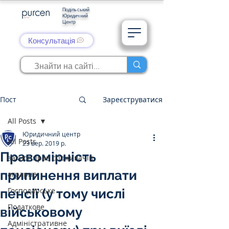
Подільський
Юридичний
Центр
Консультація
Пост
Зареєструватися
All Posts
Юридичний центр
All Posts
23 вер. 2019 р.
Правомірність
захист прав споживачів
припинення виплати
аграрне
Господарське
пенсії (у тому числі
Податкове
військовому
Адміністративне