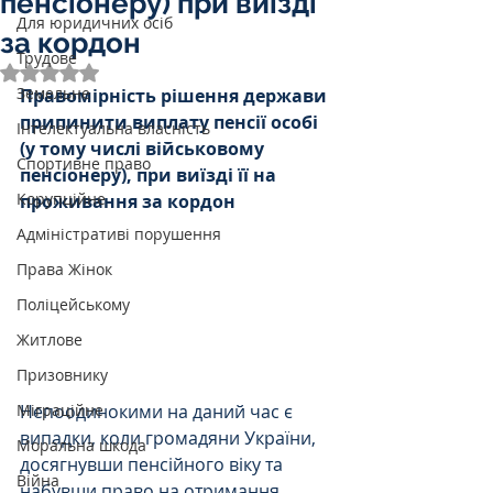
пенсіонеру) при виїзді
Для юридичних осіб
за кордон
Трудове
Оцінка: NaN з 5 зірок.
Земельне
Правомірність рішення держави 
припинити виплату пенсії особі 
Інтелектуальна власність
(у тому числі військовому 
Спортивне право
пенсіонеру), при виїзді її на 
Корупційне
проживання за кордон
Адміністративі порушення
Права Жінок
Поліцейському
Житлове
Призовнику
Міграційне
Непоодинокими на даний час є 
випадки, коли громадяни України, 
Моральна шкода
досягнувши пенсійного віку та 
Війна
набувши право на отримання 