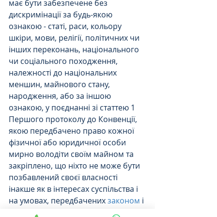
має бути забезпечене без 
дискримінації за будь-якою 
ознакою - статі, раси, кольору 
шкіри, мови, релігії, політичних чи 
інших переконань, національного 
чи соціального походження, 
належності до національних 
меншин, майнового стану, 
народження, або за іншою 
ознакою, у поєднанні зі статтею 1 
Першого протоколу до Конвенції, 
якою передбачено право кожної 
фізичної або юридичної особи 
мирно володіти своїм майном та 
закріплено, що ніхто не може бути 
позбавлений своєї власності 
інакше як в інтересах суспільства і 
на умовах, передбачених 
законом
 і 
загальними принципами 