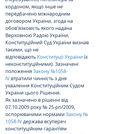
кордоном, якщо інше не 
передбачено міжнародним 
договором України, згода на 
обов'язковість якого надана 
Верховною Радою України, 
Конституційний Суд України визнав 
такими, що не 
відповідають 
Конституції України
 (є 
неконституційними). Зазначені 
положення 
Закону №1058-
ІV
 втратили чинність з дня 
ухвалення Конституційним Судом 
України цього Рішення.
Як зазначено в рішенні від 
07.10.2009 року № 25-рп/2009, 
оспорюваними нормами 
Закону № 
1058-ІV
 держава всупереч 
конституційним гарантіям 