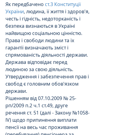
Як передбачено 
ст.3 Конституції 
України
, людина, її життя і здоров'я, 
честь і гідність, недоторканість і 
безпека визнаються в Україні 
найвищою соціальною цінністю. 
Права і свободи людини та їх 
гарантії визначають зміст і 
спрямованість діяльності держави. 
Держава відповідає перед 
людиною за свою діяльність. 
Утвердження і забезпечення прав і 
свобод є головним обов'язком 
держави.
Рішенням від 07.10.2009 № 25-
рп/2009 п.2 ч.1 ст.49, друге 
речення ст. 51 (далі - Закону №1058-
ІV) щодо припинення виплати 
пенсії на весь час проживання 
(перебування) пенсіонера за 