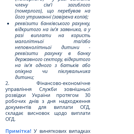
члену сім’ї загиблого 
(померлого), що перебував на 
його утриманні (завірена копія);
реквізити банківського рахунку, 
відкритого на ім’я заявника, а у 
разі виплати на користь 
малолітньої та/або 
неповнолітньої дитини - 
реквізити рахунку в банку 
державного сектору, відкритого 
на ім’я одного з батьків або 
опікуна чи піклувальника 
дитини;
2. Фінансово-економічне 
управління Служби зовнішньої 
розвідки України протягом 30 
робочих днів з дня надходження 
документів для виплати ОГД, 
складає висновок щодо виплати 
ОГД. 
Примітка!
У виняткових випадках 