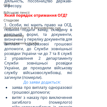
діяльність, пособництво державі-
ОГД
агресору.
Військові пенсії
Який порядок отримання ОГД?
Спадкове
1. Особи, які мають право на ОГД, 
Практика участі в Верховному суді
повинні подати заяву, складену в 
довільній формі, та документи, 
Військовому
визначені у переліку документів для 
Проходження служби
виплати одноразової грошової 
допомоги, до Служби зовнішньої 
розвідки України чи до 7 та 8 служб 
2 управління 2 департаменту 
Служби зовнішньої розвідки 
України, де проходили військову 
службу військовослужбовці, які 
загинули (померли).
До заяви додається:
заява про виплату одноразової 
грошової допомоги
;
витяг з наказу про виключення 
загиблого (померлого) 
військовослужбовця із списків 