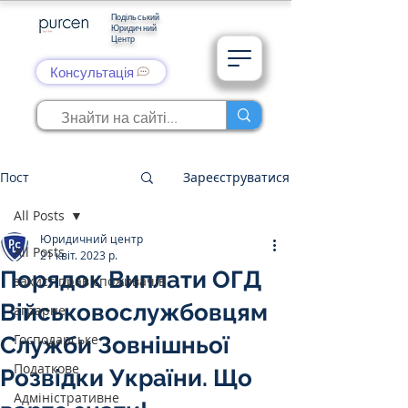
Подільський
Юридичний
Центр
Консультація
Пост
Зареєструватися
All Posts
Юридичний центр
All Posts
21 квіт. 2023 р.
Порядок Виплати ОГД
захист прав споживачів
Військовослужбовцям
аграрне
Господарське
Служби Зовнішньої
Податкове
Розвідки України. Що
Адміністративне