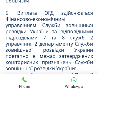
обов’язки.
5. Виплата ОГД здійснюється 
Фінансово-економічним 
управлінням Служби зовнішньої 
розвідки України та відповідними 
підрозділами 7 та 8 служб 2 
управління 2 департаменту Служби 
зовнішньої розвідки України 
поетапно в межах затверджених 
кошторисних призначень Служби 
зовнішньої розвідки України:
перший етап
- 1/5 від 
призначеної суми;
Phone
WhatsApp
другий етап - залишок 
невиплаченої суми
- щомісячно, 
частками впродовж 40 
наступних місяців.
В яких випадках може бути 
відмовлено у виплаті ОГД?
ОГД не здійснюється, якщо загибель 
(смерть), поранення, 
захворювання, інвалідність або 