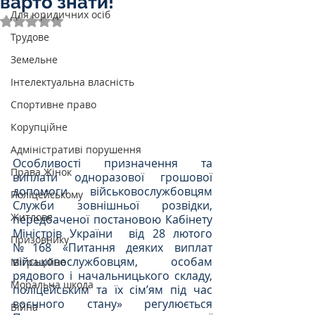
варто знати!
Для юридичних осіб
Оцінка: NaN з 5 зірок.
Трудове
Земельне
Інтелектуальна власність
Спортивне право
Корупційне
Адміністративі порушення
Особливості призначення та 
Права Жінок
виплати одноразової грошової 
допомоги військовослужбовцям 
Поліцейському
Служби зовнішньої розвідки, 
Житлове
передбаченої постановою Кабінету 
Міністрів України  від 28 лютого 
Призовнику
№168 «Питання деяких виплат 
військовослужбовцям, особам 
Міграційне
рядового і начальницького складу, 
Моральна шкода
поліцейським та їх сім’ям під час 
воєнного стану» регулюється 
Війна