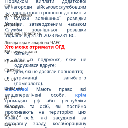
Порядком виплати додаткової 
СЗЧ
винагороди військовослужбовцям 
та одноразової грошової допомоги 
Декларування
в Службі зовнішньої розвідки 
України, затвердженим наказом 
Договір
Служби зовнішньої розвідки 
Козачук. Практика
України від 31.01.2023 №231-ВС.
Ліквідаторам аварії на ЧАЕС
Хто може отримати ОГД
Військове право
батьки;
один із подружжя, який не 
Кримінальне
одружився вдруге;
Сімейне
діти, які не досягли повноліття;
утриманці загиблого 
ЄСПЛ
(померлого).
Цивільне
Важливо!
 Мають право всі 
вищеперелічені особи,
крім
ДТП
громадян рф або республіки 
білорусь та осіб, які постійно 
Пенсійне
проживають на територіях цих 
Виплати
країн, осіб, які засуджені за 
державну зраду, колабораційну 
Бізнес