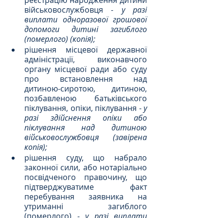
військовослужбовця 
- у разі 
виплати одноразової грошової 
допомоги дитині загиблого 
(померлого) (копія);
рішення місцевої державної 
адміністрації, виконавчого 
органу місцевої ради або суду 
про встановлення над 
дитиною-сиротою, дитиною, 
позбавленою батьківського 
піклування, опіки, піклування
 - у 
разі здійснення опіки або 
піклування над дитиною 
військовослужбовця (завірена 
копія);
рішення суду, що набрало 
законної сили, або нотаріально 
посвідченого правочину, що 
підтверджуватиме факт 
перебування заявника на 
утриманні загиблого 
(померлого) 
- у разі виплати 