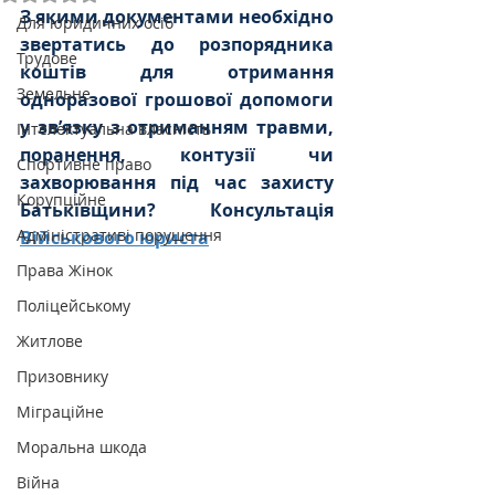
З якими документами необхідно 
Для юридичних осіб
звертатись до розпорядника 
Трудове
коштів для отримання 
Земельне
одноразової грошової допомоги 
у зв’язку з отриманням травми, 
Інтелектуальна власність
поранення, контузії чи 
Спортивне право
захворювання під час захисту 
Корупційне
Батьківщини? Консультація 
Адміністративі порушення
Військо
вого 
юриста
Права Жінок
Поліцейському
Житлове
Призовнику
Міграційне
Моральна шкода
Війна