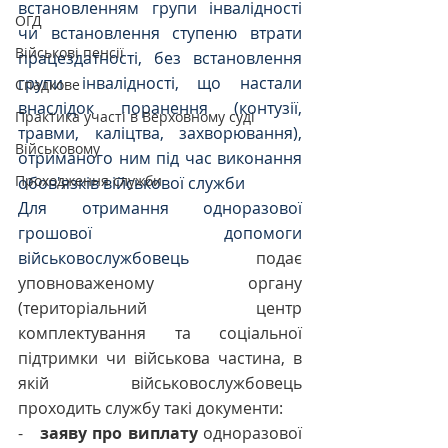
встановленням групи інвалідності 
ОГД
чи встановлення ступеню втрати 
Військові пенсії
працездатності, без встановлення 
групи інвалідності, що настали 
Спадкове
внаслідок поранення (контузії, 
Практика участі в Верховному суді
травми, каліцтва, захворювання), 
Військовому
отриманого ним під час виконання 
Проходження служби
обов'язків військової служби
Для отримання одноразової 
грошової допомоги 
військовослужбовець 
подає 
уповноваженому органу 
(територіальний центр 
комплектування та соціальної 
підтримки чи військова частина, в 
якій військовослужбовець 
проходить службу такі документи:
-   
заяву про виплату
 одноразової 