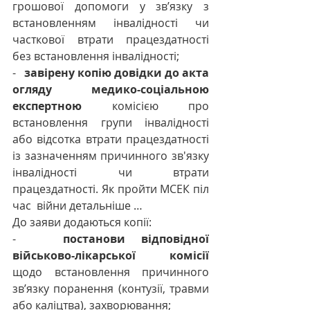
грошової допомоги у зв’язку з 
встановленням інвалідності чи 
часткової втрати працездатності 
без встановлення інвалідності;
-   
завірену копію довідки до акта 
огляду медико-соціальною 
експертною 
комісією про 
встановлення групи інвалідності 
або відсотка втрати працездатності 
із зазначенням причинного зв'язку 
інвалідності чи втрати 
працездатності. Як пройти МСЕК піл 
час  війни детальніше … 
До заяви додаються копії:
-   
постанови відповідної 
військово-лікарської комісії
щодо встановлення причинного 
зв’язку поранення (контузії, травми 
або каліцтва), захворювання;