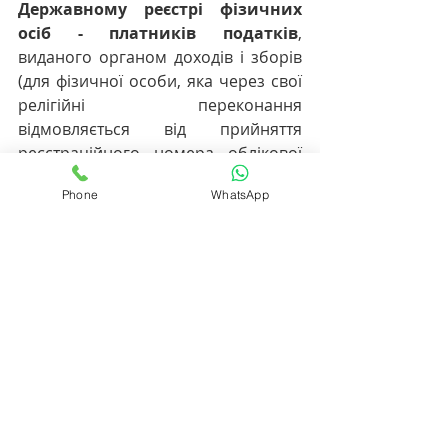
Державному реєстрі фізичних 
осіб - платників податків
, 
виданого органом доходів і зборів 
(для фізичної особи, яка через свої 
релігійні переконання 
відмовляється від прийняття 
реєстраційного номера облікової 
картки платника податків, офіційно 
Phone
WhatsApp
повідомила про це відповідний 
орган доходів і зборів та має 
відмітку в паспорті громадянина 
України, - копію сторінки паспорта з 
такою відміткою).
            - 
довідка про банківські 
реквізити
 для зарахування коштів. 
Вказані документи подаються 
особисто у центр комплектування 
чи у військову частину. При собі 
необхідно мати оригінали вище 