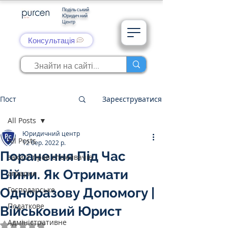
Подільський
Юридичний
Центр
Консультація
Пост
Зареєструватися
All Posts
Юридичний центр
All Posts
12 бер. 2022 р.
Поранення Під Час
захист прав споживачів
Війни. Як Отримати
аграрне
Господарське
Одноразову Допомогу |
Податкове
Військовий Юрист
Адміністративне
Оцінка: NaN з 5 зірок.