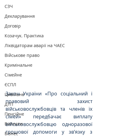
СЗЧ
Декларування
Договір
Козачук. Практика
Ліквідаторам аварії на ЧАЕС
Військове право
Кримінальне
Сімейне
ЄСПЛ
Закон України «Про соціальний і 
Цивільне
правовий захист 
ДТП
військовослужбовців та членів їх 
Пенсійне
сімей» передбачає виплату 
Виплати
військовослужбовцю одноразової 
грошової допомоги у зв’язку з 
Бізнес