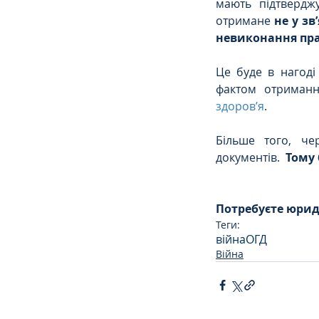
мають підтверджу
отримане 
не у з
невиконання прав
Це буде в нагоді
фактом отриманн
здоров’я
. 
Більше того, че
документів.  
Тому 
Потребуєте юриди
Теги:
війна
ОГД
Війна