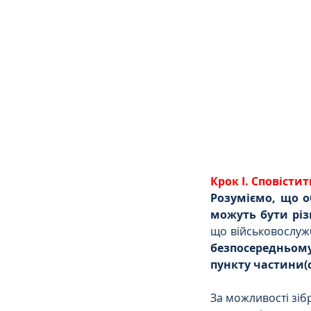
Сімейне
ЄСПЛ
Крок І. Сповісти
Розуміємо, що о
що військовослуж
безпосередньому
пункту частини(с
За можливості зіб