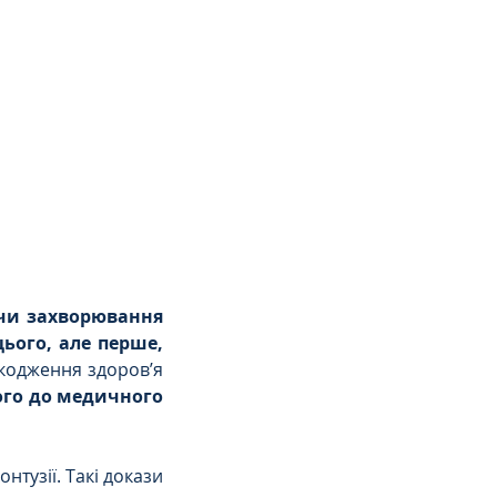
чи захворювання 
можуть бути різними, а інколи навіть вкрай неприйнятними для цього, але перше, 
 про таке ушкодження здоров’я 
го до медичного 
тузії. Такі докази 