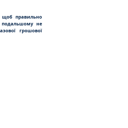
, щоб правильно 
 подальшому не 
зової грошової 