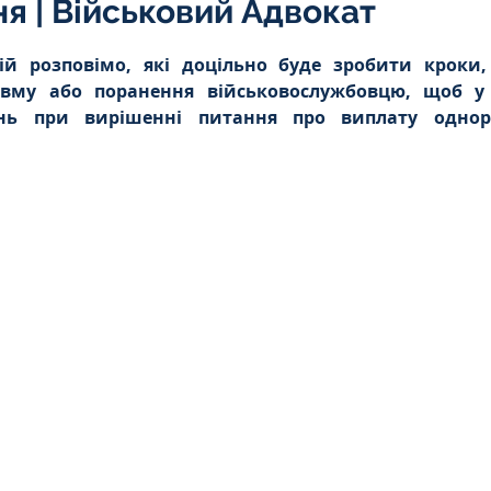
я | Військовий Адвокат
Інтелектуальна власність
5 зірок.
цій розповімо, які доцільно буде зробити кроки
авму або поранення військовослужбовцю, щоб у
орупційне
Адміністративі порушення
нь при вирішенні питання про виплату однора
ейському
Житлове
Призовнику
на шкода
Війна
СЗЧ
овір
Козачук. Практика
а ЧАЕС
Військове право
Кримінальне