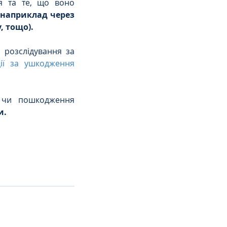
я та те, що воно 
(наприклад через 
, тощо).
розслідування за 
ії за ушкодження 
 чи пошкодження 
и.