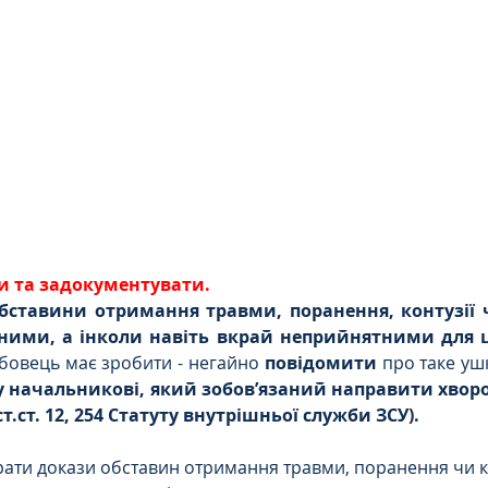
Цивільне
ДТП
ти та задокументувати.
бставини отримання травми, поранення, контузії 
бовець має зробити - негайно 
повідомити
 начальникові, який зобов’язаний направити хворо
т.ст. 12, 254 Статуту внутрішньої служби ЗСУ).
рати докази обставин отримання травми, поранення чи кон