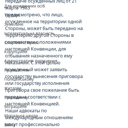
передаче осужденных лиц от 21 
Для юридичних осіб
марта 1983
предусмотрено, что лицо, 
Трудове
осужденное на территории одной 
Земельне
Стороны, может быть передано на 
Інтелектуальна власність
территорию другой Стороны в 
соответствии с положениями 
Спортивне право
настоящей Конвенции, для 
Корупційне
отбывания назначенного ему 
Адміністративі порушення
наказания. С этой целью 
осужденный может заявить 
Права Жінок
государству вынесения приговора 
Поліцейському
или государству исполнения 
Житлове
приговора свое пожелание быть 
передана соответствии с 
Призовнику
настоящей Конвенцией.
Міграційне
Наши адвокаты по 
Моральна шкода
международным отношениям 
могут профессионально 
Війна