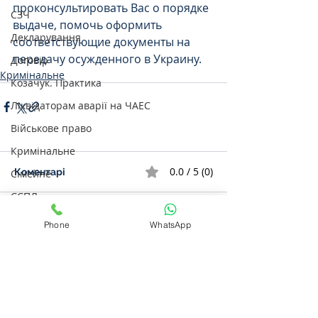
проконсультировать Вас о порядке 
СЗЧ
выдаче, помочь оформить 
Декларування
соответствующие документы на 
передачу осужденного в Украину. 
Договір
Кримінальне
Козачук. Практика
Ліквідаторам аварії на ЧАЕС
Військове право
Кримінальне
0.0 / 5 (0)
Коментарі
Сімейне
ЄСПЛ
Цивільне
Phone
WhatsApp
Прокоментуйте й оцініть
ДТП
Пенсійне
Виплати
Бізнес