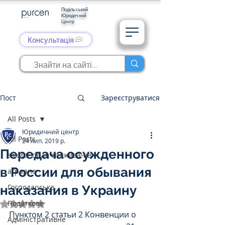
Подільський
Юридичний
Центр
Консультація
Пост
Зареєструватися
All Posts
Юридичний центр
All Posts
24 лип. 2019 р.
Передача осужденного
захист прав споживачів
в России для обывания
аграрне
Господарське
наказания в Украину
Податкове
Оцінка: NaN з 5 зірок.
Пунктом 2 статьи 2 Конвенции о 
Адміністративне