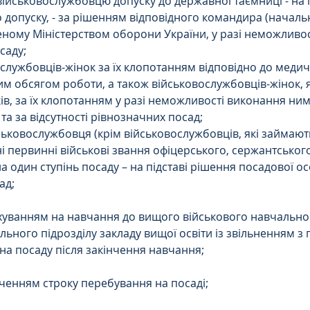
 військовослужбовцю допуску до державної таємниці - на 
 допуску, - за рішенням відповідного командира (началь
еному Міністерством оборони України, у разі неможливо
саду;
ослужбовців-жінок за їх клопотанням відповідно до медич
м обсягом роботи, а також військовослужбовців-жінок, я
ів, за їх клопотанням у разі неможливості виконання ним
та за відсутності рівнозначних посад;
йськовослужбовця (крім військовослужбовців, які займають
 первинні військові звання офіцерського, сержантського
а один ступінь посаду – на підставі рішення посадової ос
ад;
арахуванням на навчання до вищого військового навчальног
ьного підрозділу закладу вищої освіти із звільненням з п
на посаду після закінчення навчання;
кінченням строку перебування на посаді;