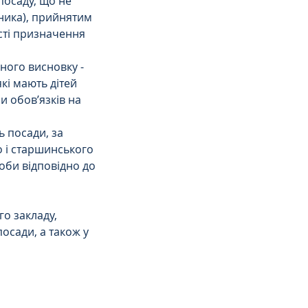
посаду, що не 
ника), прийнятим 
сті призначення 
ного висновку - 
кі мають дітей 
и обов’язків на 
 посади, за 
 і старшинського 
оби відповідно до 
о закладу, 
осади, а також у 