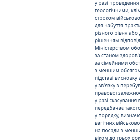
у разі проведення
геологічними, клі
строком військово
для набуття практ
різного рівня або
рішенням відповід
Міністерством об
за станом здоров'я
за сімейними обст
з меншим обсягом 
підставі висновку 
у зв'язку з переб
правової залежнос
у разі скасування
передбачає такого
у порядку, визнач
вагітних військов
на посади з менши
віком до трьох рок