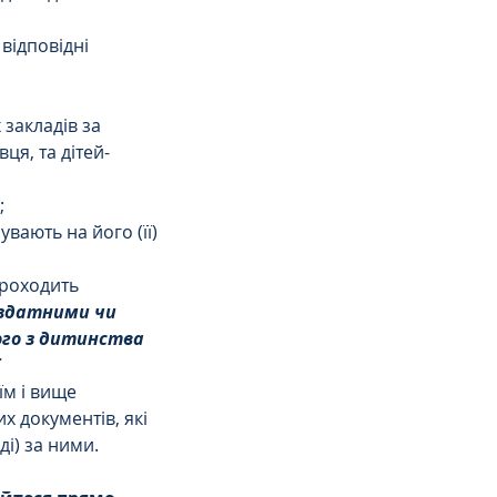
відповідні 
 закладів за 
я, та дітей-
;
вають на його (її) 
роходить 
здатними чи 
ого з дитинства 
 
м і вище 
 документів, які 
і) за ними.