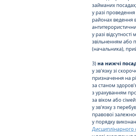
займаних посадах
у разі проведення 
районах ведення в
антитерористични
у разі відсутності
звільненням або п
(начальника), при
3) 
на нижчі поса
у зв'язку зі скор
призначення на р
за станом здоров'я
з урахуванням проф
за віком або сіме
у зв'язку з переб
правової залежнос
у порядку виконан
Дисциплінарного с