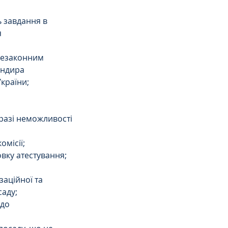
ь завдання в 
 
 незаконним 
андира 
країни;
разі неможливості 
омісії;
овку атестування;
аційної та 
саду;
до 