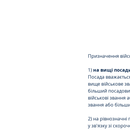
Сімейне
ЄСПЛ
Призначення війс
1) 
на вищі посад
Посада вважаєтьс
вище військове зв
більший посадовий
військові звання 
звання або більш
2) на рівнозначні 
у зв'язку зі скор