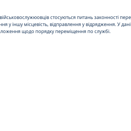
Інтелектуальна власність
5 зірок.
військовослужюовців стосуються питань законності пер
ня у іншу місцевість, відправлення у відрядження. У даній
орупційне
Адміністративі порушення
оложення щодо порядку переміщення по службі.
ейському
Житлове
Призовнику
на шкода
Війна
СЗЧ
овір
Козачук. Практика
а ЧАЕС
Військове право
Кримінальне