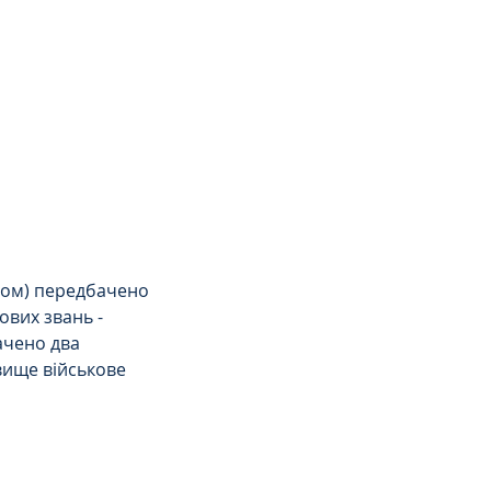
сом) передбачено 
ових звань - 
ачено два 
вище військове 