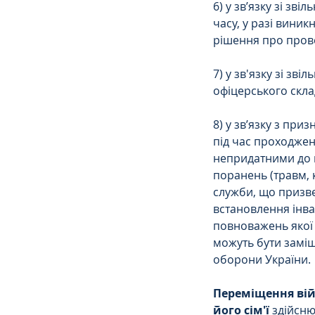
6) у зв’язку зі з
часу, у разі вини
рішення про прове
7) у зв'язку зі зв
офіцерського скла
8) у зв’язку з пр
під час проходжен
непридатними до в
поранень (травм, к
служби, що призве
встановлення інва
повноважень якої 
можуть бути заміщ
оборони України.
Переміщення війс
його сім'ї
 здійсн