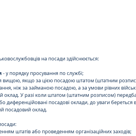
Цивільне
ДТП
ьковослужбовців на посади здійснюється:
и
 - у порядку просування по службі;
я вищою, якщо за цією посадою штатом (штатним розпи
ання, ніж за займаною посадою, а за умови рівних військ
 оклад. У разі коли штатом (штатним розписом) передб
або диференційовані посадові оклади, до уваги береться 
ий посадовий оклад.
посади:
оченням штатів або проведенням організаційних заходів;