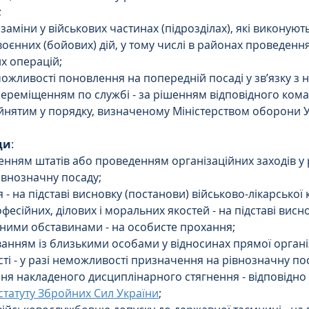
;
заміни у військових частинах (підрозділах), які виконуют
оєнних (бойових) дій, у тому числі в районах проведення
х операцій;
 можливості поновлення на попередній посаді у зв’язку з
ереміщенням по службі - за рішенням відповідного ком
йнятим у порядку, визначеному Міністерством оборони У
ди
:
оченням штатів або проведенням організаційних заходів у 
івнозначну посаду;
 - на підставі висновку (постанови) військово-лікарської к
есійних, ділових і моральних якостей - на підставі висн
йними обставинами - на особисте прохання;
уванням із близькими особами у відносинах прямої організ
ті - у разі неможливості призначення на рівнозначну по
ня накладеного дисциплінарного стягнення - відповідно 
татуту Збройних Сил України
;