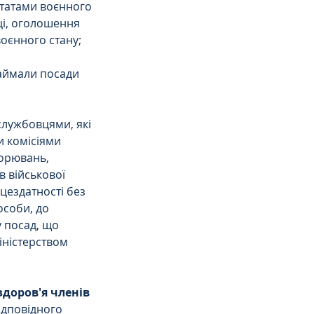
штатами воєнного 
ці, оголошення 
оєнного стану;
займали посади 
службовцями, які 
и комісіями 
орювань, 
в військової 
цездатності без 
особи, до 
 посад, що 
ністерством 
доров'я членів 
ідповідного 