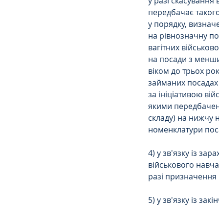
у разі скасування
передбачає такого
у порядку, визнач
на рівнозначну по
вагітних військов
на посади з менши
віком до трьох рок
займаних посадах 
за ініціативою ві
якими передбачені
складу) на нижчу н
номенклатури пос
4) у зв'язку із з
військового навчал
разі призначення 
5) у зв'язку із за