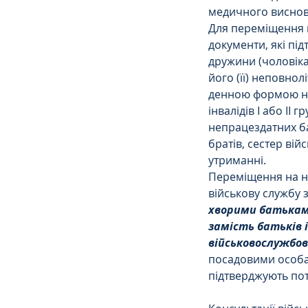
медичного виснов
Для переміщення в
документи, які пі
дружини (чоловіка
його (її) неповнолі
денною формою нав
інвалідів I або II г
непрацездатних ба
братів, сестер вій
утриманні.
Переміщення на но
військову службу 
хворими батьками
замість батьків і
військовослужбо
посадовими особам
підтверджують пот