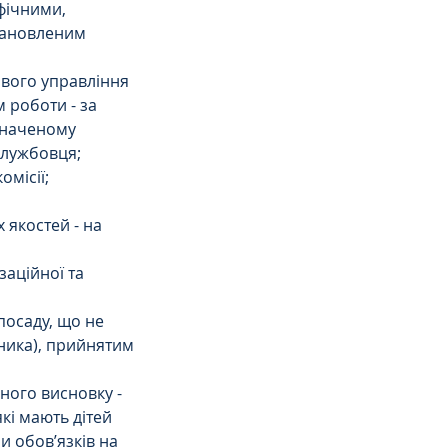
фічними, 
тановленим 
ового управління 
 роботи - за 
значеному 
службовця;
омісії;
якостей - на 
аційної та 
посаду, що не 
ника), прийнятим 
ного висновку - 
кі мають дітей 
и обов’язків на 