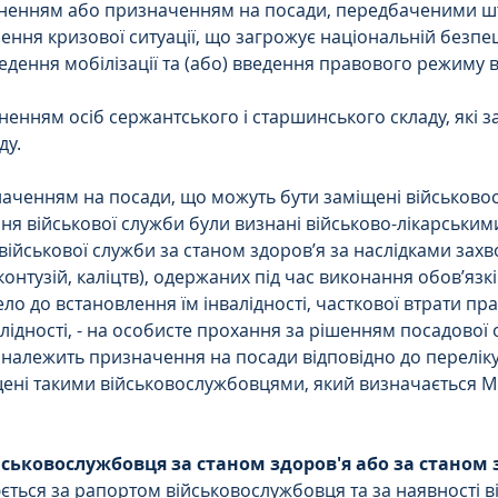
вільненням або призначенням на посади, передбаченими 
кнення кризової ситуації, що загрожує національній безпе
дення мобілізації та (або) введення правового режиму в
ільненням осіб сержантського і старшинського складу, які 
ду.
изначенням на посади, що можуть бути заміщені військово
ня військової служби були визнані військово-лікарським
ійськової служби за станом здоров’я за наслідками захв
онтузій, каліцтв), одержаних під час виконання обов’язкі
ло до встановлення їм інвалідності, часткової втрати пра
лідності, - на особисте прохання за рішенням посадової 
належить призначення на посади відповідно до переліку
ені такими військовослужбовцями, який визначається Мі
ьковослужбовця за станом здоров'я або за станом з
юється за рапортом військовослужбовця та за наявності в