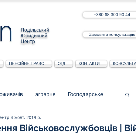
+380 68 300 90 44
Подільський
Замовити консультацію
Юридичний
Центр
ПЕНСІЙНЕ ПРАВО
ОГД
КОНТАКТИ
КОНСУЛЬТА
поживачів
аграрне
Господарське
ентр
4 жовт. 2019 р.
стративне
Для юридичних осіб
ння Військовослужбовців | Ві