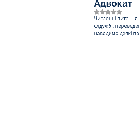
Адвокат
Трудове
Земельне
Оцінка: NaN з 
Численні питання 
слдужбі, переведен
Спортивне право
К
наводимо деякі п
Права Жінок
Поліц
Міграційне
Мораль
Декларування
Дог
Ліквідаторам аварії н