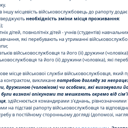
ку.
 іншу місцевість військовослужбовець до рапорту додає 
дтверджують 
необхідність зміни місця проживання
:
);
тніх дітей, повнолітніх дітей - учнів (студентів) навчальних
чання, які перебувають на утриманні військовослужбовц
рупи;
тьків військовослужбовця та його (її) дружини (чоловіка)
ськовослужбовця та його (її) дружини (чоловіка), які перебу
ве місце військової служби військовослужбовця, який п
за контрактом, викликане 
потребою догляду за непраце
, дружиною (чоловіком) чи особами, які виховували й
 були визнані опікунами та мешкають окремо від сім'ї
вця
, здійснюється командирами з'єднань, рівнозначними ї
и на підставі рапорту військовослужбовця та відповідних
ребу в постійному сторонньому догляді (допомозі, нагляд