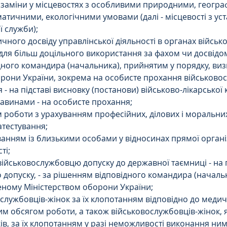
 заміни у місцевостях з особливими природними, геогра
матичними, екологічними умовами (далі - місцевості з ус
ї служби);
ичного досвіду управлінської діяльності в органах військ
 для більш доцільного використання за фахом чи досвідом
ного командира (начальника), прийнятим у порядку, ви
орони України, зокрема на особисте прохання військово
 - на підставі висновку (постанови) військово-лікарської к
авинами - на особисте прохання;
роботи з урахуванням професійних, ділових і моральних 
атестування;
уванням із близькими особами у відносинах прямої організ
ті;
 військовослужбовцю допуску до державної таємниці - на 
 допуску, - за рішенням відповідного командира (началь
еному Міністерством оборони України;
ослужбовців-жінок за їх клопотанням відповідно до медич
м обсягом роботи, а також військовослужбовців-жінок, я
ів, за їх клопотанням у разі неможливості виконання ним