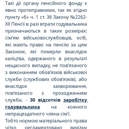
Такі дії органу пенсійного фонду є 
явно протиправними, так як згідно 
пункту «б» ч. 1 ст. 36 Закону №2262-
ХІІ Пенсії в разі втрати годувальника 
призначаються в таких розмірах: 
сім’ям військовослужбовців, осіб, 
які мають право на пенсію за цим 
Законом, які померли внаслідок 
каліцтва, одержаного в результаті 
нещасного випадку, не пов’язаного 
з виконанням обов’язків військової 
служби (службових обов’язків), або 
внаслідок захворювання, 
пов’язаного з проходженням 
служби, - 
30 відсотків 
заробітку 
годувальника
 на кожного 
непрацездатного члена сім’ї.
Тобто нормою матеріального права 
чітко регламентовано вихідну 