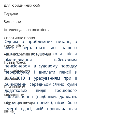
Для юридичних осіб
Трудове
Земельне
Інтелектуальна власність
Спортивне право
Одним з проблемних питань, з 
Корупційне
яким звертаються до нашого 
центру, є питання, коли після 
Адміністративі порушення
відстоювання військовим 
Права Жінок
пенсіонером в судовому порядку 
Поліцейському
перерахунку і виплати пенсії з 
01.04.2019 з урахуванням при її 
Житлове
обчисленні середньомісячної суми 
Призовнику
додаткових видів грошового 
Міграційне
забезпечення (надбавки, доплати, 
підвищення та премія), після його 
Моральна шкода
смерті вдові, якій призначається 
Війна