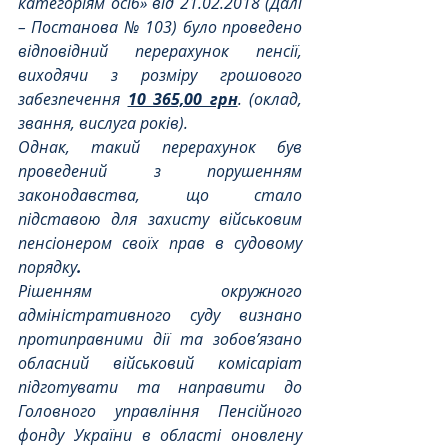
категоріям осіб» від 21.02.2018 (Далі 
– Постанова № 103) було проведено 
відповідний перерахунок пенсії, 
виходячи з розміру грошового 
забезпечення 
10 365,00 грн
. (оклад, 
звання, вислуга років).
Однак, такий перерахунок був 
проведений з порушенням 
законодавства, що стало 
підставою для захисту військовим 
пенсіонером своїх прав в судовому 
порядку
.
Рішенням окружного 
адміністративного суду визнано 
протиправними дії та зобов’язано 
обласний військовий комісаріат 
підготувати та направити до 
Головного управління Пенсійного 
фонду України в області оновлену 