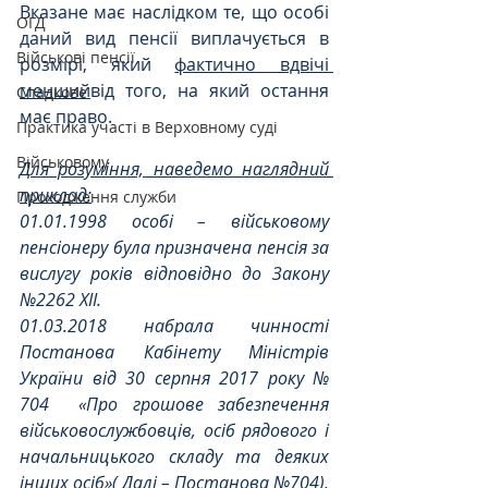
Вказане має наслідком те, що особі 
ОГД
даний вид пенсії виплачується в 
Військові пенсії
розмірі, який 
фактично вдвічі 
менший
від того, на який остання 
Спадкове
має право.
Практика участі в Верховному суді
Військовому
Для розуміння, наведемо наглядний 
приклад:
Проходження служби
01.01.1998 особі – військовому 
пенсіонеру була призначена пенсія за 
вислугу років відповідно до Закону 
№2262 ХІІ. 
01.03.2018 набрала чинності 
Постанова Кабінету Міністрів 
України від 30 серпня 2017 року № 
704  «Про грошове забезпечення 
військовослужбовців, осіб рядового і 
начальницького складу та деяких 
інших осіб»( Далі – Постанова №704), 