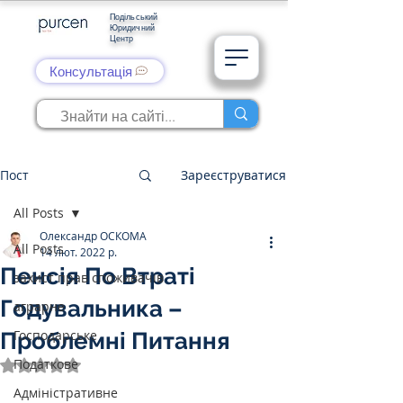
Подільський
Юридичний
Центр
Консультація
Пост
Зареєструватися
All Posts
Олександр ОСКОМА
All Posts
14 лют. 2022 р.
Пенсія По Втраті
захист прав споживачів
Годувальника –
аграрне
Господарське
Проблемні Питання
Податкове
Оцінка: NaN з 5 зірок.
Адміністративне