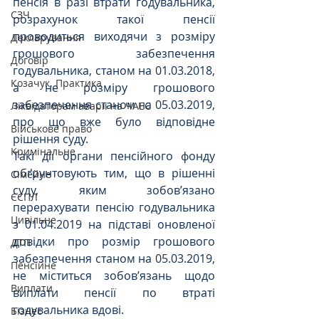
пенсія в разі втрати годувальника, 
СЗЧ
розрахунок такої пенсії 
проводиться виходячи з розміру 
Декларування
грошового забезпечення 
Договір
годувальника, станом на 01.03.2018, 
Козачук. Практика
а не розміру грошового 
забезпечення станом на 05.03.2019, 
Ліквідаторам аварії на ЧАЕС
про що вже було відповідне 
Військове право
рішення суду.
Кримінальне
Такі дії органи пенсійного фонду 
обґрунтовують тим, що в рішенні 
Сімейне
суду, яким зобов’язано 
ЄСПЛ
перерахувати пенсію годувальника 
Цивільне
з 01.04.2019 на підставі оновленої 
довідки про розмір грошового 
ДТП
забезпечення станом на 05.03.2019, 
Пенсійне
не міститься зобов’язань щодо 
Виплати
виплати пенсії по втраті 
годувальника вдові. 
Бізнес