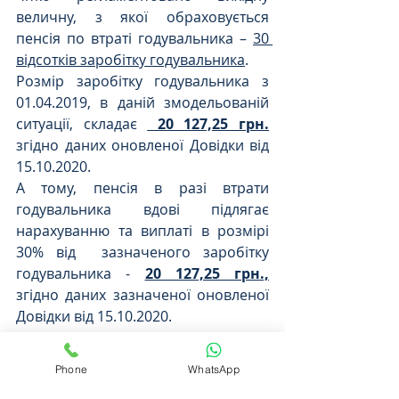
величну, з якої обраховується 
пенсія по втраті годувальника – 
30 
відсотків заробітку годувальника
. 
Розмір заробітку годувальника з 
01.04.2019, в даній змодельованій 
ситуації, складає 
 20 127,25 грн.
згідно даних оновленої Довідки від 
15.10.2020.
А тому, пенсія в разі втрати 
годувальника вдові підлягає 
нарахуванню та виплаті в розмірі 
30% від  зазначеного заробітку 
годувальника - 
20 127,25 грн.,
згідно даних зазначеної оновленої 
Довідки від 15.10.2020.
Як показує практика, в 
Phone
WhatsApp
добровільному порядку нажаль це 