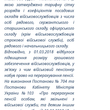
якою затверджено тарифну сітку 
розрядів і коефіцієнтів посадових 
окладів військовослужбовців з числа 
осіб рядового, сержантського і 
старшинського складу, офіцерського 
складу (крім військовослужбовців 
строкової військової служби), осіб 
рядового і начальницького складу. 
Відповідно, з 01.03.2018 відбулося 
підвищення розміру грошового 
забезпечення військовослужбовців, у 
зв’язку з чим військовий пенсіонер 
набув право на перерахування пенсії.
На виконання Постанови № 704 та 
Постанови Кабінету Міністрів 
України №103  «Про перерахунок 
пенсій особам, які звільнені з 
військової служби, та деяким іншим 