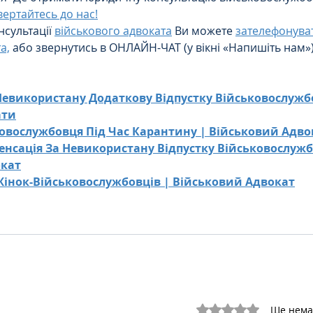
вертайтесь до нас!
сультації 
військового адвоката
 Ви можете 
зателефонуват
а,
 або звернутись в 
ОНЛАЙН-ЧАТ
 (у вікні «Напишіть нам»)
Невикористану Додаткову Відпустку Військовослужбо
ати
ковослужбовця Під Час Карантину | Військовий Адво
пенсація За Невикористану Відпустку Військовослужб
окат
інок-Військовослужбовців | Військовий Адвокат
Оцінка: 0 з 5 зірок.
Ще нема