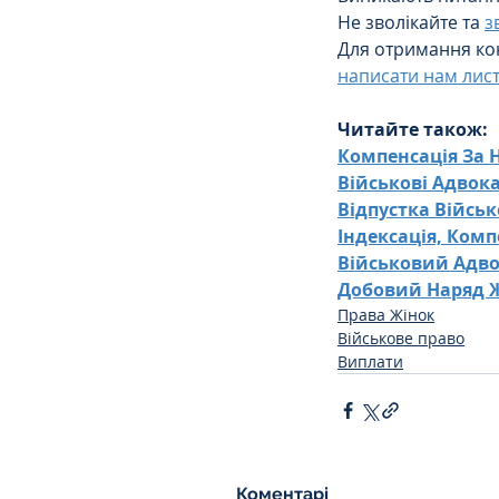
Не зволікайте та 
з
Для отримання кон
написати нам лист
Читайте також:
Компенсація За 
Військові Адвок
Відпустка Війсь
Індексація, Ком
Військовий Адв
Добовий Наряд Ж
Права Жінок
Військове право
Виплати
Коментарі