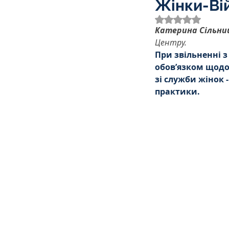
Жінки-Ві
Трудове
Земельне
Оцінка: NaN з 
Катерина Сільни
Центру.
Спортивне право
К
При звільненні з
обов’язком щодо
зі служби жінок 
практики.
Права Жінок
Поліц
Міграційне
Мораль
Декларування
Дог
Ліквідаторам аварії н