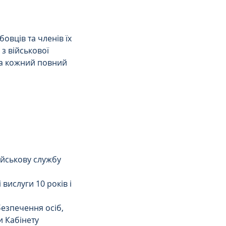
овців та членів їх 
з військової 
за кожний повний 
ійськову службу 
ислуги 10 років і 
безпечення осіб, 
и Кабінету 