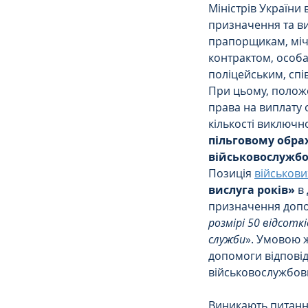
Міністрів України 
призначення та ви
прапорщикам, мічм
контрактом, особа
поліцейським, спі
При цьому, положе
права на виплату 
кількості виключн
пільговому обрах
військовослужбо
Позиція 
військови
вислуга років»
 в
призначення допом
розмірі 50 відсотк
служби
». Умовою 
допомоги відповід
військовослужбовці
Виникають питанн