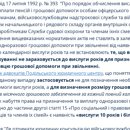
від 17 липня 1992 р. № 393  “Про порядок обчислення висл
плати пенсій і грошової допомоги особам офіцерського с
анам, військовослужбовцям надстрокової служби та вій
м начальницького і рядового складу органів внутрішніх с
вробітникам Служби судової охорони та членам їхніх сіме
ння вищевказаних нормативних актів не ставлять в зале
одноразової грошової допомоги при звільненні від наявно
о календарної вислуги років та не встановлюють 
те, що в
уванні не зараховується до вислуги років для приз
вцю грошової допомоги при звільненні.
х адвокатів
Подільського юридичного центру
, що понятт
 даному випадку 
застосовується
 не для позначення необ
оги вислуги років, а 
для визначення розміру грошо
ів місячного грошового забезпечення за кожний повний кал
ж набуття права на призначення та виплату одноразової 
но до частини другої статті 15 «Про соціальний і правови
в та членів їх сімей» є наявність 
«вислуги 10 років і б
я "Де отримати юридичну консультацію військовослужбо