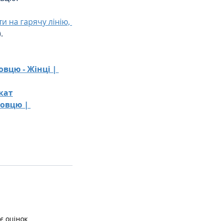
и на гарячу лінію, 
.
вцю - Жінці | 
кат
овцю | 
є оцінок