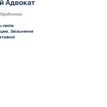
й Адвокат
 Юридичного 
ь своїм 
цем. Звільнення 
ативної 