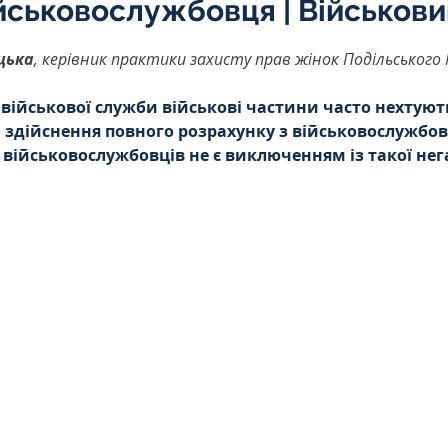
йськовослужбовця | Військови
Інтелектуальна власність
5 зірок.
цька
, керівник практики захисту прав жінок Подільського
орупційне
Адміністративі порушення
 військової служби військові частини часто нехтуют
 здійснення повного розрахунку з військовослужбов
- військовослужбовців не є виключенням із такої нег
ейському
Житлове
Призовнику
на шкода
Війна
СЗЧ
овір
Козачук. Практика
а ЧАЕС
Військове право
Кримінальне