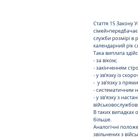
Стаття 15 Закону У
сімей»передбачає 
служби розмірі в 
календарний рік с
Така виплата здійс
- за віком;
- закінченням стро
- у зв’язку із ско
-  у зв’язку з пря
- систематичним 
- у зв’язку з нас
військовослужбовце
В таких випадках 
більше. 
Аналогічні положен
звільнених з війсь