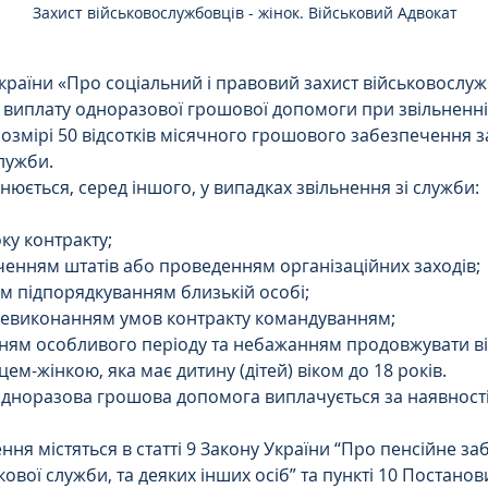
Захист військовослужбовців - жінок. Військовий Адвокат
країни «Про соціальний і правовий захист військовослужб
виплату одноразової грошової допомоги при звільненні 
розмірі 50 відсотків місячного грошового забезпечення 
лужби.
нюється, серед іншого, у випадках звільнення зі служби:
ку контракту;
роченням штатів або проведенням організаційних заходів;
мим підпорядкуванням близькій особі;
невиконанням умов контракту командуванням;
танням особливого періоду та небажанням продовжувати в
м-жінкою, яка має дитину (дітей) віком до 18 років.
одноразова грошова допомога виплачується за наявності в
ня містяться в статті 9 Закону України “Про пенсійне за
кової служби, та деяких інших осіб” та пункті 10 Постанов