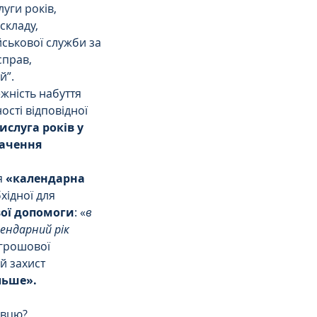
уги років, 
кладу, 
ськової служби за 
прав, 
й”.
жність набуття 
сті відповідної 
ислуга років у 
начення 
я 
«календарна 
хідної для 
вої допомоги
: «
в 
ендарний рік 
грошової 
й захист 
ільше».
вцю? 