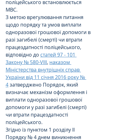
поліцейського встановлюється 
МВС.
З метою врегулювання питання 
щодо порядку та умов виплати 
одноразової грошової допомоги в 
разі загибелі (смерті) чи втрати 
працездатності поліцейського, 
відповідно до 
статей 97 - 101 
Закону № 580-VIII
, 
наказом 
Міністерства внутрішніх справ 
України від 11 січня 2016 року № 
4
 затверджено Порядок, який 
визначає механізм оформлення і 
виплати одноразової грошової 
допомоги у разі загибелі (смерті) 
чи втрати працездатності 
поліцейського.
Згідно із пунктом 1 розділу ІІ 
Порядку № 4 днем виникнення 