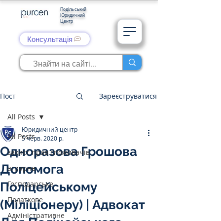
Подільський
Юридичний
Центр
Консультація
Пост
Зареєструватися
All Posts
Юридичний центр
All Posts
5 черв. 2020 р.
Одноразова Грошова
захист прав споживачів
Допомога
аграрне
Господарське
Поліцейському
Податкове
(Міліціонеру) | Адвокат
Адміністративне