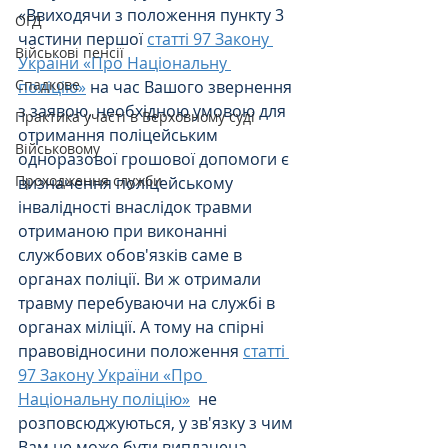
«Ввиходячи з положення пункту 3 
ОГД
частини першої 
статті 97 Закону 
Військові пенсії
України «Про Національну 
Спадкове
поліцію»
 на час Вашого звернення 
з заявою, необхідною умовою для 
Практика участі в Верховному суді
отримання поліцейським 
Військовому
одноразової грошової допомоги є 
Проходження служби
визначення поліцейському 
інвалідності внаслідок травми 
отриманою при виконанні 
службових обов'язків саме в 
органах поліції. Ви ж отримали 
травму перебуваючи на службі в 
органах міліції. А тому на спірні 
правовідносини положення 
статті 
97 Закону України «Про 
Національну поліцію»
  не 
розповсюджуються, у зв'язку з чим 
Вам не може бути виплачена 