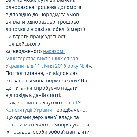
одноразова грошова допомога 
відповідно до Порядку та умов 
виплати одноразової грошової 
допомоги в разі загибелі (смерті) 
чи втрати працездатності 
поліцейського, 
затвердженого 
наказом 
Міністерства внутрішніх справ 
України  від 11 січня 2016 року № 4
».
Постає питання, чи відповідає 
вказана відмова нормі закону? На 
це питання спробуємо надати 
відповідь в даній статті.
І так, частиною другою 
статті 19 
Конституції України
 передбачено, 
що органи державної влади та 
органи місцевого самоврядування, 
їх посадові особи зобов'язані діяти 