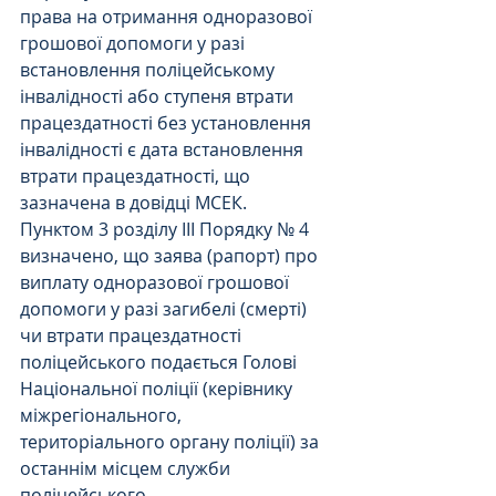
права на отримання одноразової 
грошової допомоги у разі 
встановлення поліцейському 
інвалідності або ступеня втрати 
працездатності без установлення 
інвалідності є дата встановлення 
втрати працездатності, що 
зазначена в довідці МСЕК.
Пунктом 3 розділу ІІІ Порядку № 4 
визначено, що заява (рапорт) про 
виплату одноразової грошової 
допомоги у разі загибелі (смерті) 
чи втрати працездатності 
поліцейського подається Голові 
Національної поліції (керівнику 
міжрегіонального, 
територіального органу поліції) за 
останнім місцем служби 
поліцейського.