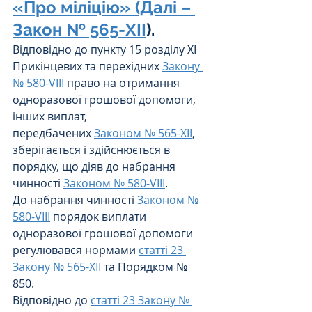
«Про міліцію» (Далі – 
Закон № 565-XII
).
Відповідно до пункту 15 розділу ХІ 
Прикінцевих та перехідних 
Закону 
№ 580-VIII
 право на отримання 
одноразової грошової допомоги, 
інших виплат, 
передбачених 
Законом № 565-XII
, 
зберігається і здійснюється в 
порядку, що діяв до набрання 
чинності 
Законом № 580-VIII
.
До набрання чинності 
Законом № 
580-VIII
 порядок виплати 
одноразової грошової допомоги 
регулювався нормами 
статті 23 
Закону № 565-XII
 та Порядком № 
850.
Відповідно до 
статті 23 Закону № 