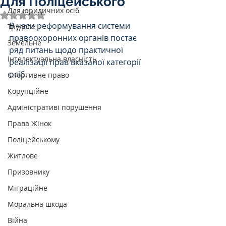
Для Поліцейського
Для юридичних осіб
Оцінка: NaN з 5 зірок.
В часи реформування системи 
Трудове
правоохоронних органів постає 
Земельне
ряд питань щодо практичної 
Інтелектуальна власність
реалізації прав вказаної категорії 
осіб. 
Спортивне право
Корупційне
Адміністративі порушення
Права Жінок
Поліцейському
Житлове
Призовнику
Міграційне
Моральна шкода
Війна