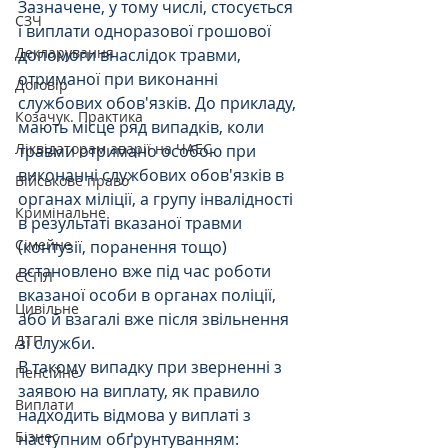
Зазначене, у тому числі, стосується 
СЗЧ
і виплати одноразової грошової 
Декларування
допомоги внаслідок травми, 
отриманої при виконанні 
Договір
службових обов'язків. До прикладу, 
Козачук. Практика
мають місце ряд випадків, коли 
Ліквідаторам аварії на ЧАЕС
травми отримано особою при 
виконанні службових обов'язків в 
Військове право
органах міліції, а групу інвалідності 
Кримінальне
в результаті вказаної травми 
Сімейне
(контузії, поранення тощо) 
встановлено вже під час роботи 
ЄСПЛ
вказаної особи в органах поліції, 
Цивільне
або й взагалі вже після звільнення 
ДТП
зі служби. 
В такому випадку при зверненні з 
Пенсійне
заявою на виплату, як правило 
Виплати
надходить відмова у виплаті з 
Бізнес
наступним обґрунтуванням: 