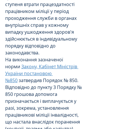
ступеня втрати працездатності 
працівником міліції у період 
проходження служби в органах 
внутрішніх справ у кожному 
випадку ушкодження здоров'я 
здійснюється в індивідуальному 
порядку відповідно до 
законодавства.
На виконання зазначеної 
норми 
Закону, Кабінет Міністрів 
України постановою 
№850
 затвердив Порядок № 850.
Відповідно до пункту 3 Порядку № 
850 грошова допомога 
призначається і виплачується у 
разі, зокрема, установлення 
працівникові міліції інвалідності, 
що настала внаслідок поранення 
(контузії, травми або каліцтва), 