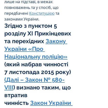
лише на підставі, в межах 
повноважень та у спосіб, що 
передбачені 
Конституцією
 та 
законами України.
Згідно з пунктом 5 
розділу ХІ Прикінцевих 
та перехідних 
Закону 
України «Про 
Національну поліцію»
(який набрав чинності 
7 листопада 2015 року)
(Далі – Закон № 580-
VIII
) визнано таким, що 
втратив 
чинність 
Закон України 