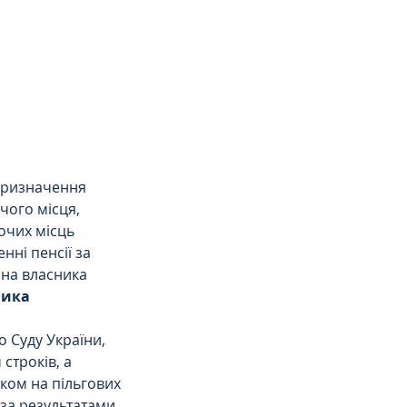
призначення 
чого місця, 
очих місць 
нні пенсії за 
 на власника 
ника 
 Суду України, 
строків, а 
іком на пільгових 
за результатами 