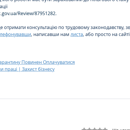
ації
rt.gov.ua/Review/87951282.
е отримати консультацію по трудовому законодавству, зв
елефонувавши
, написавши нам
листа
, або просто на сайт
Карантину Повинен Оплачуватися
 праці | Захист бізнесу