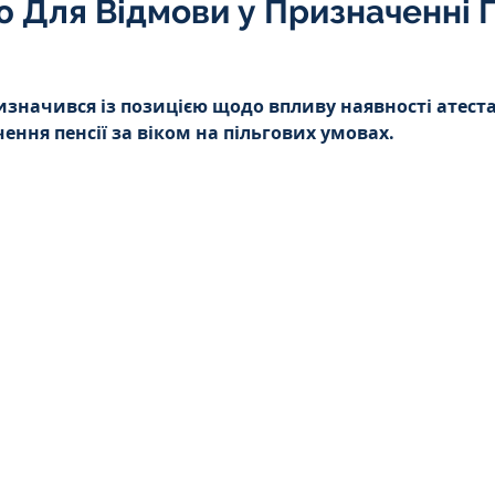
 Для Відмови у Призначенні П
Інтелектуальна власність
5 зірок.
значився із позицією щодо впливу наявності атеста
орупційне
Адміністративі порушення
ення пенсії за віком на пільгових умовах.
ейському
Житлове
Призовнику
на шкода
Війна
СЗЧ
овір
Козачук. Практика
а ЧАЕС
Військове право
Кримінальне