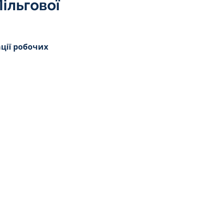
ільгової
ції робочих 