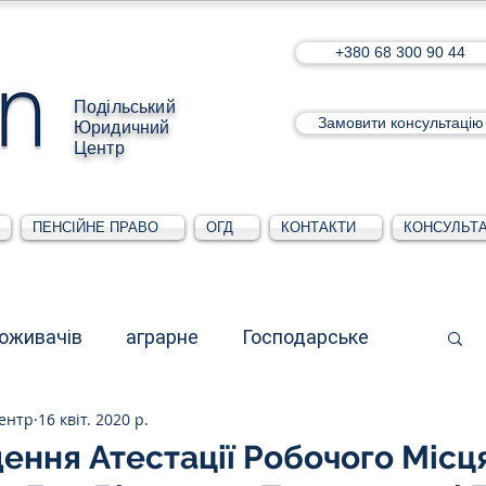
+380 68 300 90 44
Подільський
Замовити консультацію
Юридичний
Центр
ПЕНСІЙНЕ ПРАВО
ОГД
КОНТАКТИ
КОНСУЛЬТА
поживачів
аграрне
Господарське
ентр
16 квіт. 2020 р.
стративне
Для юридичних осіб
ння Атестації Робочого Місця