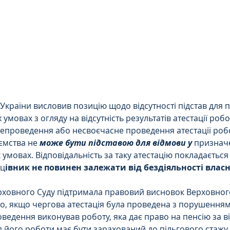
Цивільне
ДТП
України висловив позицію щодо відсутності підстав для 
х умовах з огляду на відсутність результатів атестації робо
епроведення або несвоєчасне проведення атестації роб
ємства не 
може бути підставою для відмови у 
призначе
 умовах. Відповідальність за таку атестацію покладається
ац
івник не повинен залежати від бездіяльності влас
рховного Суду підтримала правовий висновок Верховного
го, якщо чергова атестація була проведена з порушенням 
оведення виконував роботу, яка дає право на пенсію за в
д його роботи має бути зарахований до пільгового стажу 