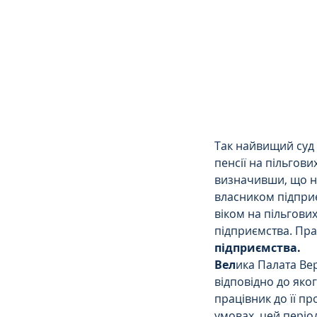
Сімейне
ЄСПЛ
Так найвищий суд 
пенсії на пільгови
визначивши, що н
власником підпри
віком на пільгових
підприємства. Пр
підприємства.
Вел
ика Палата Ве
відповідно до яко
працівник до її пр
умовах, цей періо