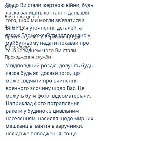
Якщо Ви стали жертвою війни, будь 
ОГД
ласка залишіть контактні дані, для 
Військові пенсії
того, щоб ми могли зв'язатися з 
Спадкове
Вами для уточнення деталей, а 
також Вас може бути запрошено у 
Практика участі в Верховному суді
майбутньому надати покавзи про 
Військовому
те, очевидцем чого Ви стали.
Проходження служби
У відповідний розділ, долучіть будь 
ласка будь які докази того, що 
може свідчити про вчинення 
воєнного злочину щодо Вас. Це 
можуть бути фото, відеоматеріали. 
Наприклад фото потрапляння 
ракети у будинок з цивільним 
населенням, насилля щодо мирних 
мешканців, взяття в заручники, 
нелідське поводження, тощо.