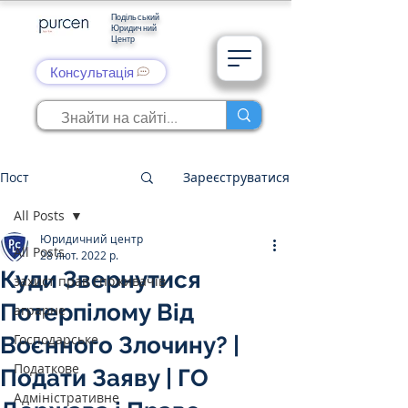
Подільський
Юридичний
Центр
Консультація
Пост
Зареєструватися
All Posts
Юридичний центр
All Posts
28 лют. 2022 р.
Куди Звернутися
захист прав споживачів
Потерпілому Від
аграрне
Господарське
Воєнного Злочину? |
Податкове
Подати Заяву | ГО
Адміністративне