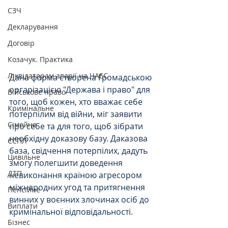
СЗЧ
Декларування
Договір
Козачук. Практика
Ліквідаторам аварії на ЧАЕС
Дана форма створена Громадською 
оргарізацією "Держава і право" для 
Військове право
того, щоб кожен, хто вважає себе 
Кримінальне
потерпілим від війни, міг заявити 
Сімейне
про себе та для того, щоб зібрати 
необхідну доказову базу. Даказова 
ЄСПЛ
база, свідчення потерпілих, дадуть 
Цивільне
змогу полегшити доведення 
ДТП
невиконання країною агресором 
міжнародних угод та притягнення 
Пенсійне
винних у воєнних злочинах осіб до 
Виплати
кримінальної відповідальності.
Бізнес