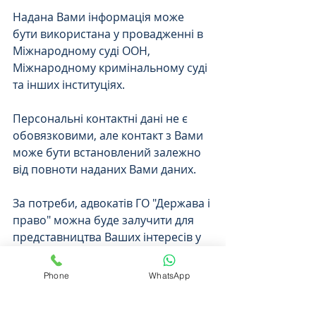
Надана Вами інформація може 
бути використана у провадженні в 
Міжнародному суді ООН, 
Міжнародному кримінальному суді 
та інших інституціях. 
Персональні контактні дані не є 
обовязковими, але контакт з Вами 
може бути встановлений залежно 
від повноти наданих Вами даних.
За потреби, адвокатів ГО "Держава і 
право" можна буде залучити для 
представництва Ваших інтересів у 
відповідних провадженнях.
Phone
WhatsApp
З Нами Ви в будь-який момент 
можете звязатися: