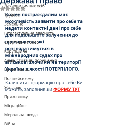
Держава і Право
Для юридичних осіб
Оцінка: NaN з 5 зірок.
Кожен постраждалий має 
Трудове
можливість заявити про себе та 
Земельне
надати контактні дані про себе 
Інтелектуальна власність
для подальшого залучення до 
проваджень, які 
Спортивне право
розглядатимуться в 
Корупційне
міжнародних судах про 
Адміністративі порушення
військові злочини на території 
України в якості ПОТЕРПІЛОГО.
Права Жінок
Поліцейському
Залишити інформацію про себе Ви 
Житлове
можете, заповнивши 
ФОРМУ ТУТ
Призовнику
Міграційне
Моральна шкода
Війна