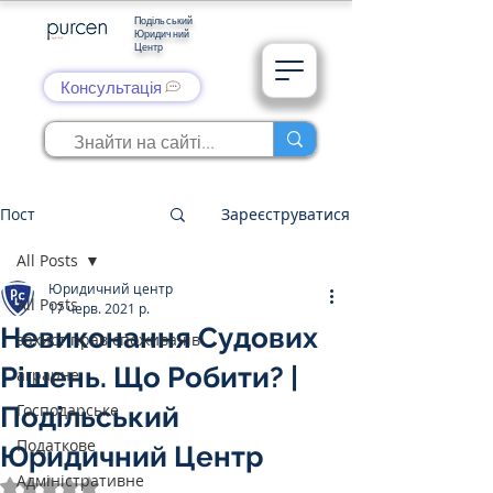
Подільський
Юридичний
Центр
Консультація
Пост
Зареєструватися
All Posts
Юридичний центр
All Posts
17 черв. 2021 р.
Невиконання Судових
захист прав споживачів
Рішень. Що Робити? |
аграрне
Господарське
Подільський
Податкове
Юридичний Центр
Адміністративне
Оцінка: NaN з 5 зірок.