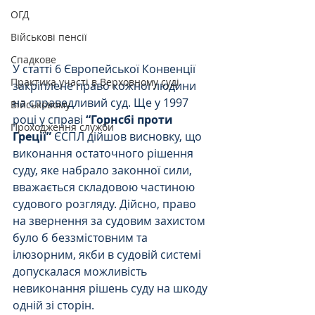
ОГД
Військові пенсії
Спадкове
У статті 6 Європейської Конвенції 
Практика участі в Верховному суді
закріплене право кожної людини 
на справедливий суд. Ще у 1997 
Військовому
році у справі
 “Горнсбі проти 
Проходження служби
Греції”
 ЄСПЛ дійшов висновку, що 
виконання остаточного рішення 
суду, яке набрало законної сили, 
вважається складовою частиною 
судового розгляду. Дійсно, право 
на звернення за судовим захистом 
було б беззмістовним та 
ілюзорним, якби в судовій системі 
допускалася можливість 
невиконання рішень суду на шкоду 
одній зі сторін. 