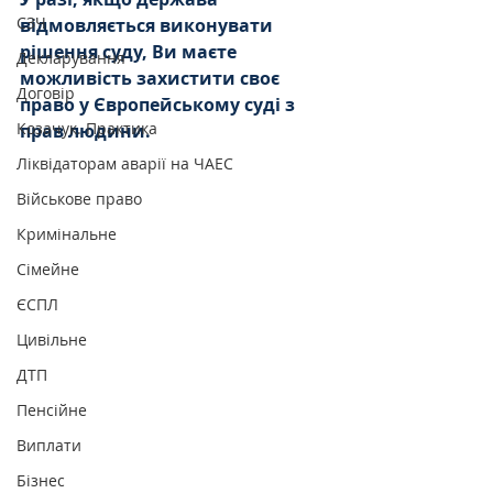
СЗЧ
відмовляється виконувати 
рішення суду, Ви маєте 
Декларування
можливість захистити своє 
Договір
право у Європейському суді з 
Козачук. Практика
прав людини. 
Ліквідаторам аварії на ЧАЕС
Військове право
Кримінальне
Сімейне
ЄСПЛ
Цивільне
ДТП
Пенсійне
Виплати
Бізнес