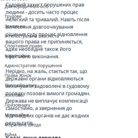
Судовий захист порушених прав 
Для юридичних осіб
людини - досить часто процес 
Трудове
нелегкий та тривалий. Навіть після 
Земельне
винесення довгоочікування 
рішення суду процес відновлення 
Інтелектуальна власність
вашого права не припиняється, 
Спортивне право
адже необхідне також його 
Корупційне
ефективне виконання.
Адміністративі порушення
Нерідко, на жаль, стається так, що 
Права Жінок
державні органи відмовляються 
Поліцейському
виконувати задоволені в судовому 
порядку позовні вимоги громадян. 
Житлове
Держава не виплачує компенсації 
Призовнику
самостійно, а звернення до 
Міграційне
відповідних органів не дає жодних 
результатів.
Моральна шкода
Війна
У разі, якщо держава 