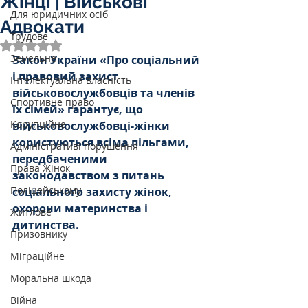
Жінці | Військові
Для юридичних осіб
Адвокати
Трудове
Оцінка: NaN з 5 зірок.
Земельне
Закон України «Про соціальний 
і правовий захист 
Інтелектуальна власність
військовослужбовців та членів 
Спортивне право
їх сімей» гарантує, що 
Корупційне
військовослужбовці-жінки 
користуються всіма пільгами, 
Адміністративі порушення
передбаченими 
Права Жінок
законодавством з питань 
Поліцейському
соціального захисту жінок, 
охорони материнства і 
Житлове
дитинства.
Призовнику
Міграційне
Моральна шкода
Війна