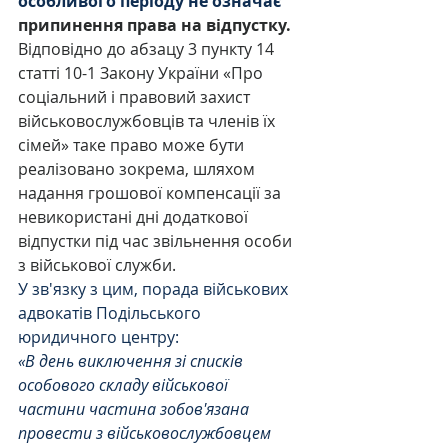
особливого періоду не означає 
припинення права на відпустку.
Відповідно до абзацу 3 пункту 14 
статті 10-1 Закону України «Про 
соціальний і правовий захист 
військовослужбовців та членів їх 
сімей» таке право може бути 
реалізовано зокрема, шляхом 
надання грошової компенсації за 
невикористані дні додаткової 
відпустки під час звільнення особи 
з військової служби.
У зв'язку з цим, порада військових 
адвокатів Подільського 
юридичного центру:
«В день виключення зі списків 
особового складу військової 
частини частина зобов'язана 
провести з військовослужбовцем 