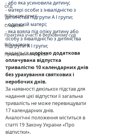
- або яка усиновила дитину; 
ОГД
- матері особи з інвалідністю з 
Військові пенсії
дитинства підгрупи А I групи;
- одинокій матері;
Спадкове
- яка взяла під опіку дитину або 
Практика участі в Верховному суді
особу з інвалідністю з дитинства 
Військовому
підгрупи А I групи;
надається 
щорічно додаткова 
Проходження служби
оплачувана відпустка 
тривалістю 10 календарних днів 
без урахування святкових і 
неробочих днів.
За наявності декількох підстав для 
надання цієї відпустки її загальна 
тривалість не може перевищувати 
17 календарних днів.
Аналогічні положення міститься в 
статті 19 Закону України «Про 
відпустки».