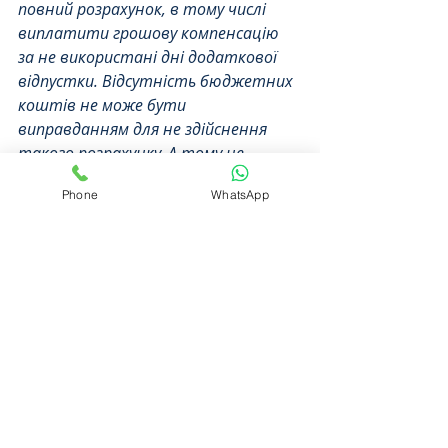
повний розрахунок, в тому числі 
виплатити грошову компенсацію 
за не використані дні додаткової 
відпустки. Відсутність бюджетних 
коштів не може бути 
виправданням для не здійснення 
такого розрахунку. А тому не 
зволікайте та оскаржуйте таку 
Phone
WhatsApp
бездіяльність військової частини».
Є питання до Військових Юристів? 
Телефонуйте просто зараз!
Отримати консультацію 
Військового адвоката Ви 
можете
тут.
Читайте також:
Відпустка Військовослужбовця Під 
Час Карантину | Військовий 
Адвокат