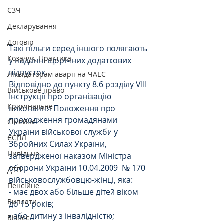
СЗЧ
Декларування
Договір
Такі пільги серед іншого полягають 
Козачук. Практика
у наданні щорічних додаткових 
відпусток. 
Ліквідаторам аварії на ЧАЕС
Відповідно до пункту 8.6 розділу VIII 
Військове право
Інструкції про організацію 
Кримінальне
виконання Положення про 
проходження громадянами 
Сімейне
України військової служби у 
ЄСПЛ
Збройних Силах України,  
Цивільне
затвердженої наказом Міністра 
оборони України 10.04.2009  № 170 
ДТП
військовослужбовцю-жінці, яка:
Пенсійне
- має двох або більше дітей віком 
Виплати
до 15 років; 
- або дитину з інвалідністю;
Бізнес