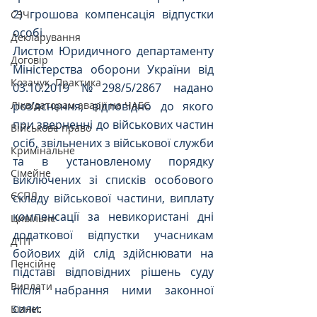
2) грошова компенсація відпустки 
СЗЧ
особі.
Декларування
Листом Юридичного департаменту 
Договір
Міністерства оборони України від 
Козачук. Практика
03.10.2019 №298/5/2867 надано 
Ліквідаторам аварії на ЧАЕС
роз’яснення, відповідно до якого 
при зверненні до військових частин 
Військове право
осіб, звільнених з військової служби 
Кримінальне
та в установленому порядку 
Сімейне
виключених зі списків особового 
ЄСПЛ
складу військової частини, виплату 
компенсації за невикористані дні 
Цивільне
додаткової відпустки учасникам 
ДТП
бойових дій слід здійснювати на 
Пенсійне
підставі відповідних рішень суду 
Виплати
після набрання ними законної 
сили.
Бізнес