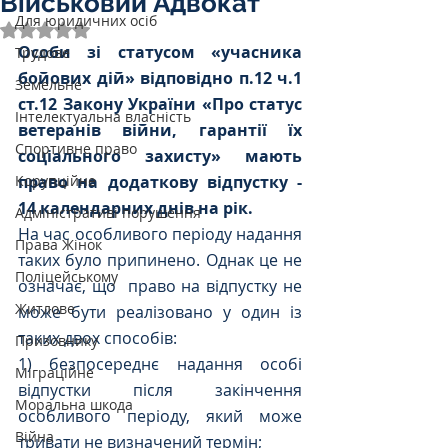
Військовий Адвокат
Для юридичних осіб
Оцінка: NaN з 5 зірок.
Особи зі статусом «учасника 
Трудове
бойових дій» відповідно п.12 ч.1 
Земельне
ст.12 Закону України «Про статус 
Інтелектуальна власність
ветеранів війни, гарантії їх 
Спортивне право
соціального захисту» мають 
Корупційне
право на додаткову відпустку - 
14 календарних днів на рік.
Адміністративі порушення
На час особливого періоду надання 
Права Жінок
таких було припинено. Однак це не 
Поліцейському
означає, що  право на відпустку не 
Житлове
може бути реалізовано у один із 
таких двох способів: 
Призовнику
1) безпосереднє надання особі 
Міграційне
відпустки після закінчення 
Моральна шкода
особливого періоду, який може 
Війна
тривати не визначений термін; 