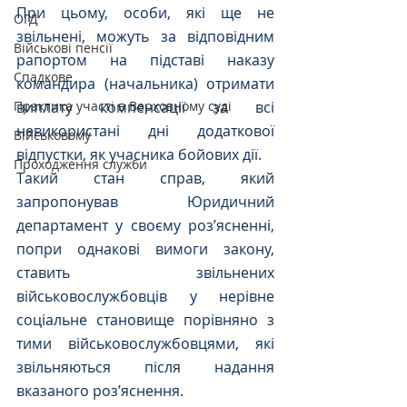
При цьому, особи, які ще не 
ОГД
звільнені, можуть за відповідним 
Військові пенсії
рапортом на підставі наказу 
Спадкове
командира (начальника) отримати 
Практика участі в Верховному суді
виплату компенсації за всі 
невикористані дні додаткової 
Військовому
відпустки, як учасника бойових дії.
Проходження служби
Такий стан справ, який 
запропонував Юридичний 
департамент у своєму роз’ясненні, 
попри однакові вимоги закону, 
ставить звільнених 
військовослужбовців у нерівне 
соціальне становище порівняно з 
тими військовослужбовцями, які 
звільняються після надання 
вказаного роз’яснення.  