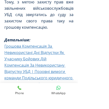
Тому, з метою захисту прав вже 
звільнених військовослужбовців 
УБД слід звертатись до суду за 
захистом свого права таку на 
грошову компенсацію.
Детальніше:  
Грошова Компенсація За 
Невикористані Дні Відпустки Як 
Учаснику Бойових Дій
Компенсація За Невикористану 
Відпустку УБД | Позовні вимоги 
команди Подільського юридичного 
центру задоволені в повному 
обсязі.
Phone
WhatsApp
Щомісячна додаткова грошова 
допомога враховується в обрахунок 