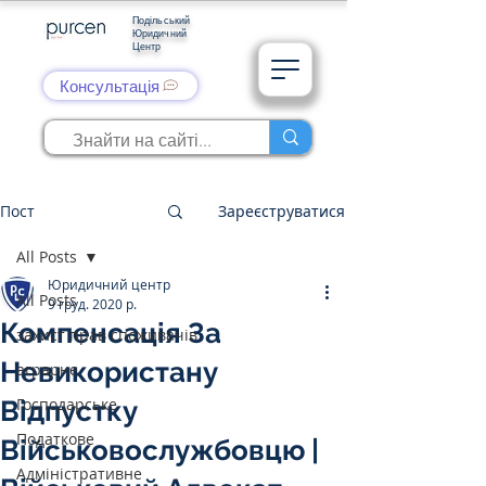
Подільський
Юридичний
Центр
Консультація
Пост
Зареєструватися
All Posts
Юридичний центр
All Posts
9 груд. 2020 р.
Компенсація За
захист прав споживачів
Невикористану
аграрне
Господарське
Відпустку
Податкове
Військовослужбовцю |
Адміністративне