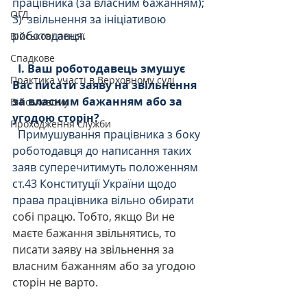
працівника (за власним бажанням);
ОГД
3)  звільнення за ініціативою 
роботодавця.
Військові пенсії
Спадкове
І. Ваш роботодавець змушує 
Практика участі в Верховному суді
Вас писати заяву на звільнення 
за власним бажанням або за 
Військовому
угодою сторін?
Проходження служби
  Примушування працівника з боку 
роботодавця до написання таких 
заяв суперечитимуть положенням 
ст.43 Конституції України щодо 
права працівника вільно обирати 
собі працю. Тобто, якщо Ви не 
маєте бажання звільнятись, то 
писати заяву на звільнення за 
власним бажанням або за угодою 
сторін не варто. 