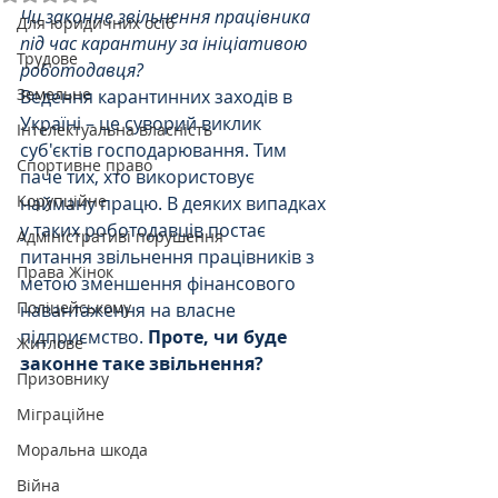
Чи законне звільнення працівника 
Для юридичних осіб
під час карантину за ініціативою 
Трудове
роботодавця?
Земельне
Ведення карантинних заходів в 
Україні – це суворий виклик 
Інтелектуальна власність
суб'єктів господарювання. Тим 
Спортивне право
паче тих, хто використовує 
Корупційне
найману працю. В деяких випадках 
у таких роботодавців постає 
Адміністративі порушення
питання звільнення працівників з 
Права Жінок
метою зменшення фінансового 
Поліцейському
навантаження на власне 
підприємство. 
Проте, чи буде 
Житлове
законне таке звільнення?
Призовнику
Міграційне
Моральна шкода
Війна