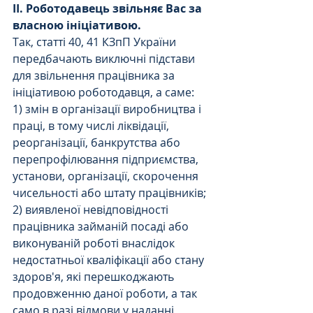
ІІ. Роботодавець звільняє Вас за 
власною ініціативою.
Так, статті 40, 41 КЗпП України 
передбачають виключні підстави 
для звільнення працівника за 
ініціативою роботодавця, а саме:
1) змін в організації виробництва і 
праці, в тому числі ліквідації, 
реорганізації, банкрутства або 
перепрофілювання підприємства, 
установи, організації, скорочення 
чисельності або штату працівників;
2) виявленої невідповідності 
працівника займаній посаді або 
виконуваній роботі внаслідок 
недостатньої кваліфікації або стану 
здоров'я, які перешкоджають 
продовженню даної роботи, а так 
само в разі відмови у наданні 