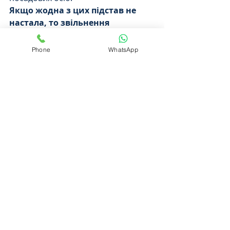
Якщо жодна з цих підстав не 
настала, то звільнення 
працівника є незаконним.
Phone
WhatsApp
При цьому варто наголосити і 
на 
процедурі звільнення.
Відповідно до ст. 47 КЗпП України у 
разі звільнення роботодавець 
зобов’язаний:
1)  ознайомити працівника з 
наказом про звільнення в день 
звільнення;
2)  в останній день роботи 
провести з працівником повний 
розрахунок, включаючи заробітну 
плату за фактично відпрацьований 
час, вихідну допомогу (якщо 
працівник набув таке право) та 