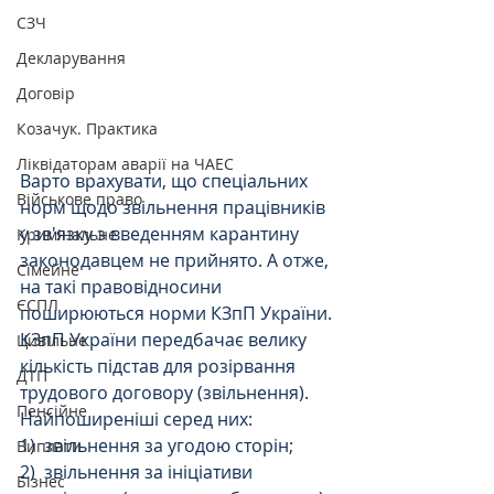
СЗЧ
Декларування
Договір
Козачук. Практика
Ліквідаторам аварії на ЧАЕС
Варто врахувати, що спеціальних 
Військове право
норм щодо звільнення працівників 
у зв'язку з введенням карантину 
Кримінальне
законодавцем не прийнято. А отже, 
Сімейне
на такі правовідносини 
ЄСПЛ
поширюються норми КЗпП України.
КЗпП України передбачає велику 
Цивільне
кількість підстав для розірвання 
ДТП
трудового договору (звільнення). 
Пенсійне
Найпоширеніші серед них:
1)  звільнення за угодою сторін;
Виплати
2)  звільнення за ініціативи 
Бізнес