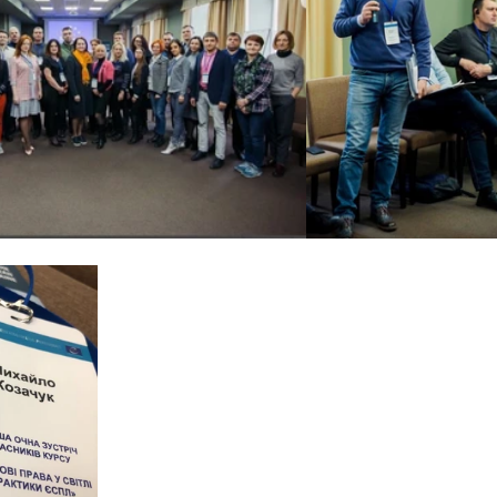
Цивільне
ДТП