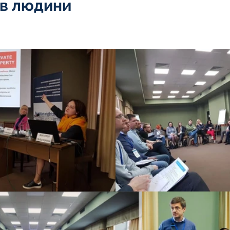
ав людини
Інтелектуальна власність
5 зірок.
орупційне
Адміністративі порушення
ейському
Житлове
Призовнику
на шкода
Війна
СЗЧ
овір
Козачук. Практика
а ЧАЕС
Військове право
Кримінальне