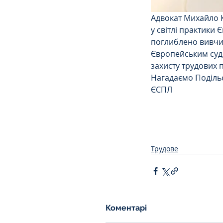
Адвокат Михайло 
у світлі практики
поглиблено вивчит
Європейським судо
захисту трудових п
Нагадаємо Поділь
ЄСПЛ
Трудове
Коментарі