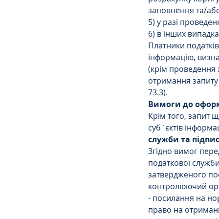
заповнення та/або
5) у разі проведен
6) в інших випадк
Платники податків
інформацію, визна
(крім проведення з
отримання запиту 
73.3).
Вимоги до оформ
Крім того, запит щ
суб`єктів інформа
служби та підпи
Згідно вимог пер
податкової служб
затвердженого пос
контролюючий орг
- посилання на но
право на отриманн