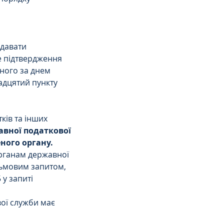
давати 
е підтвердження 
пного за днем 
адцятий пункту 
ків та інших 
вної податкової 
ного органу.
рганам державної 
ьмовим запитом, 
у запиті 
ої служби має 