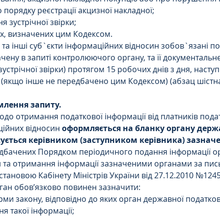
 порядку реєстрації акцизної накладної;
ня зустрічної звірки;
ах, визначених цим Кодексом.
 та інші суб`єкти інформаційних відносин зобов`язані по
чену в запиті контролюючого органу, та її документальн
устрічної звірки) протягом 15 робочих днів з дня, насту
(якщо інше не передбачено цим Кодексом) (абзац шістн
лення запиту.
одо отримання податкової інформації від платників подат
ційних відносин 
оформляється на бланку органу держа
сується керівником (заступником керівника) зазначе
едбачених Порядком періодичного подання інформації о
и та отримання інформації зазначеними органами за пис
тановою Кабінету Міністрів України від 27.12.2010 №1245 
ан обов’язково повинен зазначити:
рми закону, відповідно до яких орган державної податков
я такої інформації;