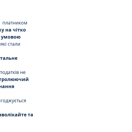
  платником 
у на чітко 
є умовою 
які стали 
тальне 
податків не 
тролюючий 
нання 
годжується 
зволікайте та 