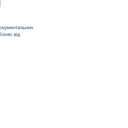
|
документальних 
ізнес від 