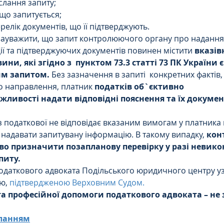
іслання запиту;
 що запитується;
ерелік документів, що її підтверджують.
зауважити, що запит контролюючого органу про надання
ії та підтверджуючих документів повинен містити 
вказівк
ини, які згідно з  пунктом 73.3 статті 73 ПК України 
им запитом.
 Без зазначення в запиті  конкретних фактів, 
о направлення, платник 
податків об`єктивно 
жливості надати відповідні пояснення та їх докумен
з податкової не відповідає вказаним вимогам у платника 
 надавати запитувану інформацію. В такому випадку, 
кон
аво призначити позапланову перевірку у разі невико
питу.
одаткового адвоката Подільського юридичного центру уз
ю, 
підтвердженою Верховним Судом.
та професійної допомоги податкового адвоката – не 
иланням