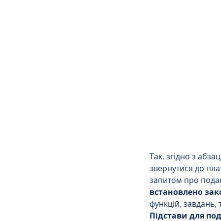
Сімейне
ЄСПЛ
Так, згідно з абзац
звернутися до пла
запитом про подан
встановлено за
функцій, завдань, 
Підстави для по