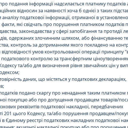
ро подання інформації надсилається платнику податків 
ійних відносин за наявності хоча б однієї з таких підста
ми аналізу податкової інформації, отриманої в установлен
 факти, які свідчать про порушення платником податків п
вства, законодавства у сфері запобігання та протидії лег
одів, одержаних злочинним шляхом, або фінансуванню те
ства, контроль за дотриманням якого покладено на конт
я відповідності умов контрольованої операції принципу "в
я податкового контролю за трансфертним ціноутворенням
 Кодексу та/або для визначення рівня звичайних цін у вип
одексом;
товірність даних, що містяться у податкових деклараціях,
в;
податків подано скаргу про ненадання таким платником п
дної покупцю або про допущення продавцем товарів/пос
зкових реквізитів податкової накладної, передбачених 
тті 201 цього Кодексу, та/або порушення продавцем/пок
ії в Єдиному реєстрі податкових накладних податкової нак
ування; акцизної накладної покупцю або про порушення 