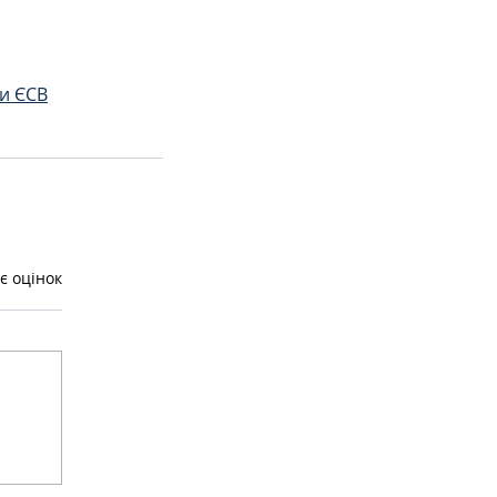
и ЄСВ
є оцінок