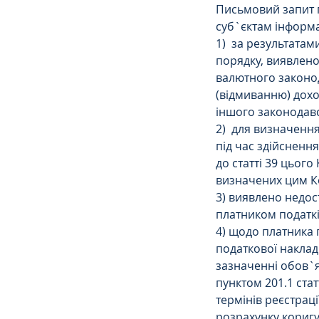
Письмовий запит п
суб`єктам інформац
1)  за результата
порядку, виявлено
валютного законода
(відмиванню) дох
іншого законодав
2)  для визначенн
під час здійсненн
до статті 39 цього
визначених цим К
3) виявлено недос
платником податкі
4) щодо платника 
податкової накла
зазначенні обов`я
пунктом 201.1 ста
термінів реєстрац
розрахунку кориг