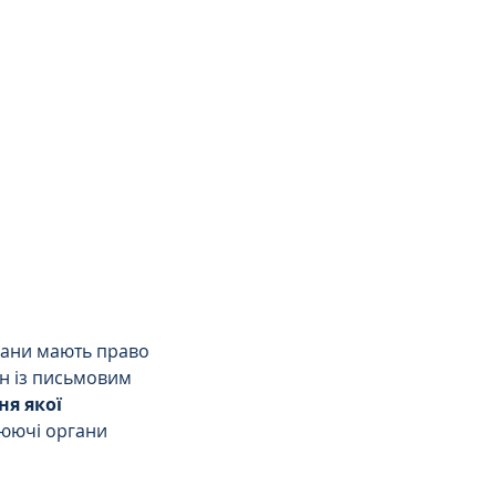
гани мають право 
ин із письмовим 
я якої 
люючі органи 