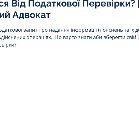
я Від Податкової Перевірки? 
Інтелектуальна власність
ий Адвокат
5 зірок.
одаткової запит про надання інформації (пояснень та їх 
орупційне
Адміністративі порушення
дійснених операціях. Що варто знати аби вберегти свій б
евірки?
ейському
Житлове
Призовнику
на шкода
Війна
СЗЧ
овір
Козачук. Практика
а ЧАЕС
Військове право
Кримінальне