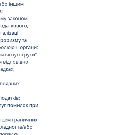
або іншим 
в:
ому законом 
одаткового, 
алізації 
роризму та 
ролюючі органи;
итягнутої руки" 
 відповідно 
адках, 
 поданих 
одатків: 
луг помилок при 
упцем граничних 
ладної та/або 
порядку 