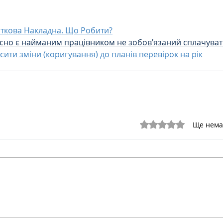
ткова Накладна. Що Робити?
сно є найманим працівником не зобов’язаний сплачуват
сити зміни (коригування) до планів перевірок на рік
Оцінка: 0 з 5 зірок.
Ще нема