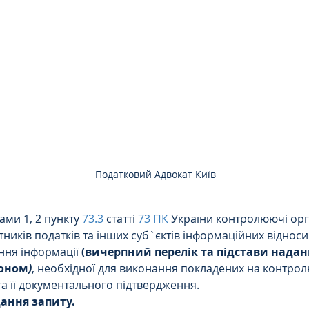
Цивільне
ДТП
Податковий Адвокат Київ
ами 1, 2 пункту 
73.3
 статті 
73 ПК
 України контролюючі ор
тників податків та інших суб`єктів інформаційних віднос
ня інформації 
(вичерпний перелік та підстави наданн
коном
)
, необхідної для виконання покладених на контро
та її документального підтвердження.
дання запиту.