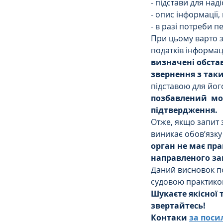
- підстави для над
- опис інформації,
- в разі потреби п
При цьому варто 
податків інформац
визначені обстав
звернення з так
підставою для йог
позбавлений  мо
підтвердження.
Отже, якщо запит 
виникає обов’язку
орган не має пр
направленого за
Даний висновок п
судовою практико
Шукаєте якісної 
звертайтесь! 
Контаки 
за пос