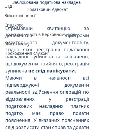
Заблокована податкова накладна 
ОГД
Податковий Адвокат
Військові пенсії
Спадкове
Отримавши квитанцію за 
Практика участі в Верховному суді
допомогою програми 
електронного документообігу, 
Військовому
згідно якої реєстрація податкової 
Проходження служби
накладної зупинена та зазначено, 
що документи прийнято, реєстрація 
зупинена 
не слід панікувати.
Маючи в наявності всі 
підтверджуючі документи 
реальності здійснення операцій по 
відмовлених у реєстрації 
податкових накладних платник 
податку має право подати 
пояснення. У вказаних поясненнях 
слід розписати стан справ та додати 