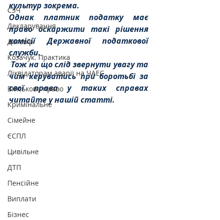
культур зокрема.
СЗЧ
Однак платник податку має 
Декларування
право оскаржити такі рішення 
комісії Державної податкової 
Договір
служби.
Козачук. Практика
 Тож на що слід звернути увагу та 
Ліквідаторам аварії на ЧАЕС
чим керуватись при боротьбі за 
свої права у таких справах 
Військове право
читайте у нашій статті.
Кримінальне
Сімейне
ЄСПЛ
Цивільне
ДТП
Пенсійне
Виплати
Бізнес