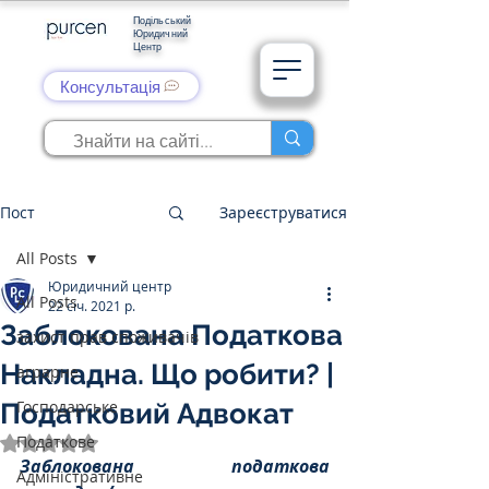
Подільський
Юридичний
Центр
Консультація
Пост
Зареєструватися
All Posts
Юридичний центр
All Posts
22 січ. 2021 р.
Заблокована Податкова
захист прав споживачів
Накладна. Що робити? |
аграрне
Господарське
Податковий Адвокат
Податкове
Оцінка: NaN з 5 зірок.
Заблокована податкова 
Адміністративне