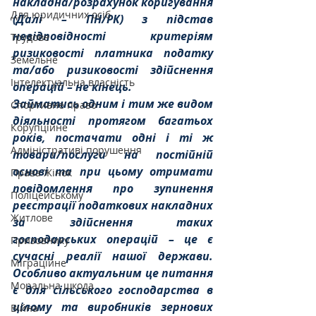
накладна/розрахунок коригування 
Для юридичних осіб
(Далі – ПН/РК) з підстав 
невідповідності критеріям 
Трудове
ризиковості платника податку 
Земельне
та/або ризиковості здійснення 
Інтелектуальна власність
операцій – не кінець. 
Займатись одним і тим же видом 
Спортивне право
діяльності протягом багатьох 
Корупційне
років, постачати одні і ті ж 
Адміністративі порушення
товари/послуги на постійній 
основі та при цьому отримати 
Права Жінок
повідомлення про зупинення 
Поліцейському
реєстрації податкових накладних 
Житлове
за здійснення таких 
господарських операцій – це є 
Призовнику
сучасні реалії нашої держави. 
Міграційне
Особливо актуальним це питання 
Моральна шкода
є для сільського господарства в 
цілому та виробників зернових 
Війна