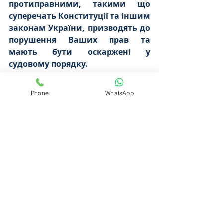
протиправними, такими що 
суперечать Конституції та іншим 
законам України, призводять до 
порушення Ваших прав та 
мають бути оскаржені у 
судовому порядку.
Звертаємо увагу, що оскарження 
Phone
WhatsApp
у судовому порядку має 
відбуватись 
у шестимісячний 
строк
, який, обчислюється з дня, 
коли Ви дізнались або повинні 
були дізнатися про порушення 
своїх прав, свобод чи інтересів. 
Тому не зволікайте, ми можемо 
Вам допомогти вже зараз!
За консультацією 
телефонуйте нам
або 
просто зараз
 пишіть у 
ЧАТ