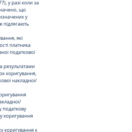
, у разі коли за 
начено, що 
изначених у 
е підлягають 
ання, які 
ості платника 
ної податкової 
за результатами 
ок коригування, 
кової накладної/
коригування 
акладної/
у податкову 
ку коригування 
у коригування є 