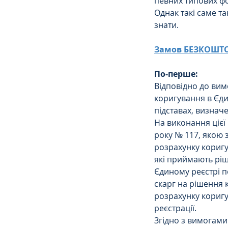
певних типових фо
Однак такі саме та
знати.
Замов БЕЗКОШТОВ
По-перше:
Відповідно до вимо
коригування в Єди
підставах, визначе
На виконання цієї
року № 117, якою 
розрахунку коригу
які приймають ріш
Єдиному реєстрі п
скарг на рішення 
розрахунку коригу
реєстрації.
Згідно з вимогами