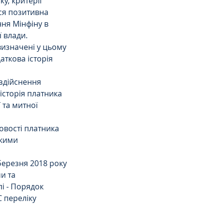
у, критерії 
ся позитивна 
ня Мінфіну в 
 влади.
изначені у цьому 
аткова історія 
 здійснення 
історія платника 
 та митної 
овості платника 
якими 
березня 2018 року 
и та 
і - Порядок 
 переліку 