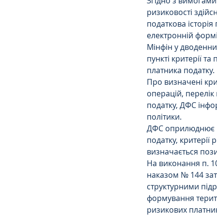
Згідно з вимогами 
ризиковості здійс
податкова історія
електронній формі
Мінфін у дводенн
пункті критерії та
платника податку.
Про визначені крит
операцій, перелік
податку, ДФС інфо
політики.
ДФС оприлюднює на
податку, критерії 
визначається пози
На виконання п. 1
наказом № 144 за
структурними підр
формування терит
ризикових платник