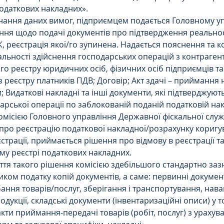
одаткових накладних».
нання даних вимог, підприємцем подається Головному у
ння щодо подачі документів про підтвердження реальнос
 реєстрація якої/го зупинена. Надається пояснення та ко
льності здійснення господарських операцій з контрагент
о реєстру юридичних осіб, фізичних осіб підприємців та
 реєстру платників ПДВ; Договір; Акт здачі – приймання 
; Видаткові накладні та інші документи, які підтверджуют
арської операції по заблокованій поданій податковій нак
омісією Головного управління Державної фіскальної служб
про реєстрацію податкової накладної/розрахунку коригу
єстрації, приймається рішення про відмову в реєстрації та
му реєстрі податкових накладних.
тя такого рішення комісією здебільшого стандартно заз
ком податку копій документів, а саме: первинні докуме
ння товарів/послуг, зберігання і транспортування, нава
дукції, складські документи (інвентаризаційні описи) у т
акти приймання-передачі товарів (робіт, послуг) з урахув