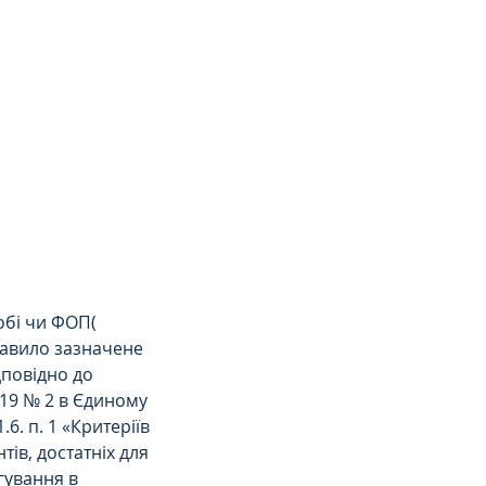
обі чи ФОП( 
равило зазначене 
повідно до 
019 № 2 в Єдиному 
. п. 1 «Критеріїв 
ів, достатніх для 
ування в 