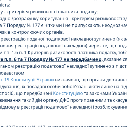
ість:
у - критеріям ризиковості платника податку;
ладної/розрахунку коригування - критеріям ризиковості з
та 7 Порядку № 177 є чіткими і не припускають неоднозн
язків контролюючих органів.
 реєстрацію поданої податкової накладної зупинено (як з
инення реєстрації податкової накладної) через те, що под
 пп. 1.6 п. 1 Критеріїв ризиковості платника податку, то
е п.п. 6 та 7 Порядку № 177 не передбачено, 
вказане св
ном реєстрацію податкової накладної зупинено з підстав
нодавством.
ст. 19 Конституції України
 визначено, що органи державно
ування, їх посадові особи зобов'язані діяти лише на підс
спосіб, що передбачені 
Конституцією
 та законами Україн
в визнання такий дій органу ДФС протиправними та скасу
ідмову в реєстрації податкової накладної (розблокуванн