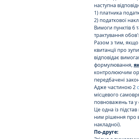
наступна відповідн
1) платника податк
2) податкової нак
Вимоги пунктів 6 
трактування обов'
Разом з тим, якщо
квитанції про зуп
відповідає вимогам
формулювання, 
як
контролюючим орга
передбачені зако
Адже частиною 2 
місцевого самовряд
повноважень та у 
Це одна із підста
ним рішення про в
накладної).
По-друге: