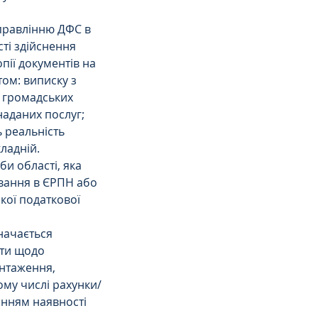
правлінню ДФС в 
ті здійснення 
пії документів на 
ом: виписку з 
 громадських 
наданих послуг; 
ь реальність 
ладній.
и області, яка 
вання в ЄРПН або 
кої податкової 
начається 
нти щодо 
нтаження, 
ому числі рахунки/
анням наявності 