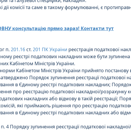
рм та галузевої специфіки, накладні».
кі дії комісії та саме в такому формулюванні, є протипра
НУ консультацію прямо зараз! Контакти тут
г п. 
201.16
 ст. 
201 ПК України
 реєстрація податкової нак
ному реєстрі податкових накладних може бути зупинена в
них Кабінетом Міністрів України.
 норми Кабінетом Міністрів України прийнято постанову в
затверджено Порядок зупинення реєстрації податкової н
вання в Єдиному реєстрі податкових накладних; Порядок 
ення про реєстрацію податкової накладної/розрахунку к
одаткових накладних або відмову в такій реєстрації; Пор
комісій, які приймають рішення про реєстрацію податков
вання в Єдиному реєстрі податкових накладних або відмо
 п. 4 Порядку зупинення реєстрації податкової накладної