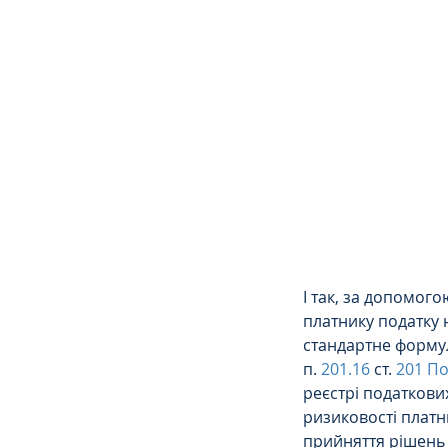
Сімейне
ЄСПЛ
І так, за допомог
платнику податку н
стандартне формул
п. 
201.16
 ст. 
201 По
реєстрі податкових
ризиковості платн
прийняття рішень 