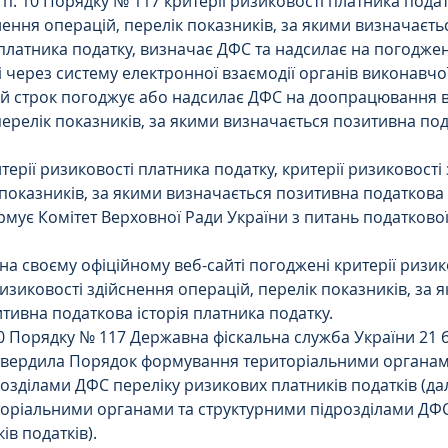
п. 10 Порядку № 117 критерії ризиковості платника податк
нення операцій, перелік показників, за якими визначаєть
 платника податку, визначає ДФС та надсилає на погоджен
 через систему електронної взаємодії органів виконавчої
ий строк погоджує або надсилає ДФС на доопрацювання в
 перелік показників, за якими визначається позитивна под
ерії ризиковості платника податку, критерії ризиковості
 показників, за якими визначається позитивна податкова 
рмує Комітет Верховної Ради України з питань податкової
 своєму офіційному веб-сайті погоджені критерії ризик
ризиковості здійснення операцій, перелік показників, за 
тивна податкова історія платника податку.
0 Порядку № 117 Державна фіскальна служба України 21 
твердила Порядок формування територіальними органам
озділами ДФС переліку ризикових платників податків (дал
оріальними органами та структурними підрозділами ДФС
ів податків).