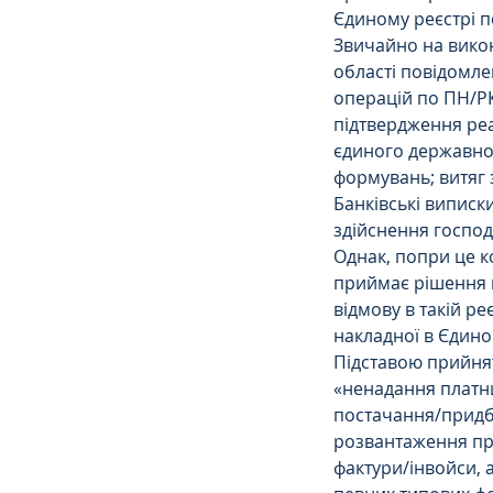
Єдиному реєстрі п
Звичайно на вико
області повідомле
операцій по ПН/РК,
підтвердження реа
єдиного державног
формувань; витяг з
Банківські виписки
здійснення господ
Однак, попри це к
приймає рішення 
відмову в такій ре
накладної в Єдино
Підставою прийнят
«ненадання платни
постачання/придба
розвантаження про
фактури/інвойси, 