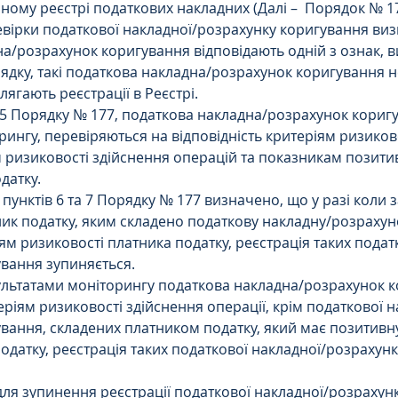
ому реєстрі податкових накладних (Далі –  Порядок № 177)
вірки податкової накладної/розрахунку коригування виз
а/розрахунок коригування відповідають одній з ознак, в
рядку, такі податкова накладна/розрахунок коригування н
лягають реєстрації в Реєстрі.
. 5 Порядку № 177, податкова накладна/розрахунок коригув
рингу, перевіряються на відповідність критеріям ризиков
м ризиковості здійснення операцій та показникам позитив
одатку.
пунктів 6 та 7 Порядку № 177 визначено, що у разі коли 
ик податку, яким складено податкову накладну/розрахун
іям ризиковості платника податку, реєстрація таких подат
вання зупиняється.
зультатами моніторингу податкова накладна/розрахунок 
еріям ризиковості здійснення операції, крім податкової н
вання, складених платником податку, який має позитивн
податку, реєстрація таких податкової накладної/розрахун
для зупинення реєстрації податкової накладної/розрахунк