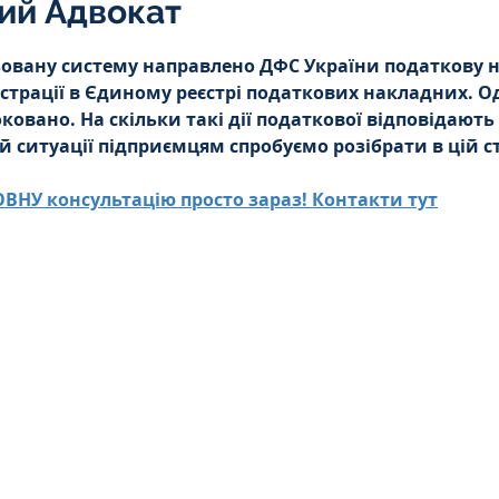
ий Адвокат
Інтелектуальна власність
5 зірок.
овану систему направлено ДФС України податкову н
єстрації в Єдиному реєстрі податкових накладних. Од
орупційне
Адміністративі порушення
ковано. На скільки такі дії податкової відповідают
кій ситуації підприємцям спробуємо розібрати в цій ст
НУ консультацію просто зараз! Контакти тут
ейському
Житлове
Призовнику
на шкода
Війна
СЗЧ
овір
Козачук. Практика
а ЧАЕС
Військове право
Кримінальне