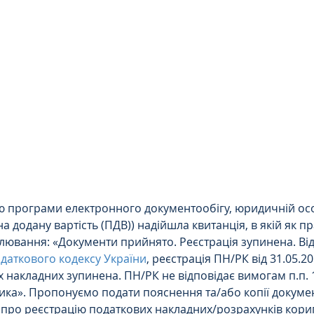
Цивільне
ДТП
ою програми електронного документообігу, юридичній ос
а додану вартість (ПДВ)) надійшла квитанція, в якій як п
ювання: «Документи прийнято. Реєстрація зупинена. Від
даткового кодексу України
, реєстрація ПН/РК від 31.05.2
 накладних зупинена. ПН/РК не відповідає вимогам п.п. 1.6
ика». Пропонуємо подати пояснення та/або копії документ
про реєстрацію податкових накладних/розрахунків кориг