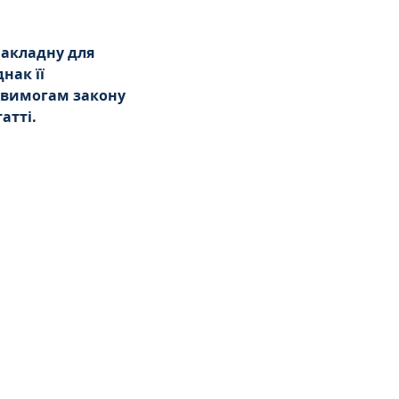
акладну для 
нак її 
ь вимогам закону 
атті.