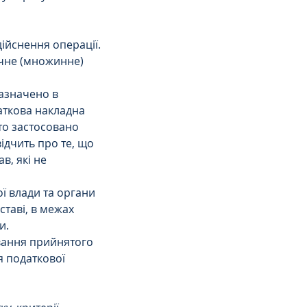
дійснення операції.
ачне (множинне) 
азначено в 
аткова накладна 
бто застосовано 
ідчить про те, що 
, які не 
ї влади та органи 
таві, в межах 
и.
вання прийнятого 
я податкової 