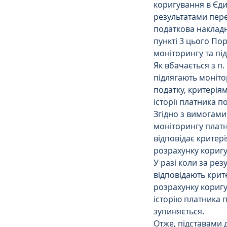
коригування в Єдин
результатами пере
податкова накладн
пункті 3 цього По
моніторингу та під
Як вбачається з п
підлягають моніто
податку, критерія
історії платника п
Згідно з вимогами 
моніторингу платн
відповідає критер
розрахунку коригу
У разі коли за ре
відповідають крит
розрахунку коригу
історію платника 
зупиняється.
Отже, підставами 