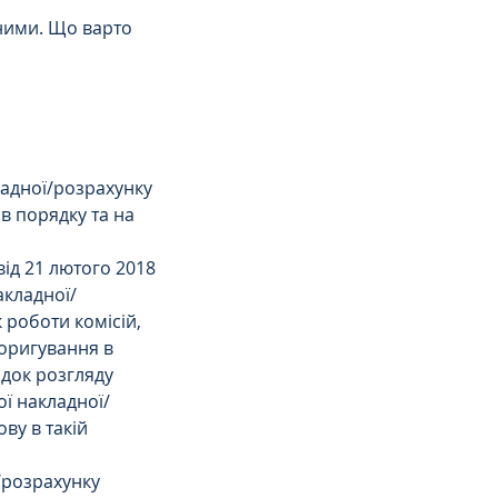
вними. Що варто 
ладної/розрахунку 
 порядку та на 
ід 21 лютого 2018 
акладної/
роботи комісій, 
оригування в 
ядок розгляду 
ої накладної/
ву в такій 
/розрахунку 