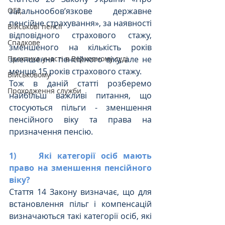
загальнообов’язкове державне 
ОГД
пенсійне страхування», за наявності 
Військові пенсії
відповідного страхового стажу, 
Спадкове
зменшеного на кількість років 
зменшення пенсійного віку, але не 
Практика участі в Верховному суді
менше 15 років страхового стажу.
Військовому
Тож в даній статті розберемо 
Проходження служби
найбільш важливі питання, що 
стосуються пільги - зменшення 
пенсійного віку та права на 
призначення пенсію.
1)    Які категорії осіб мають 
право на зменшення пенсійного 
віку?
Стаття 14 Закону визначає, що для 
встановлення пільг і компенсацій 
визначаються такі категорії осіб, які 