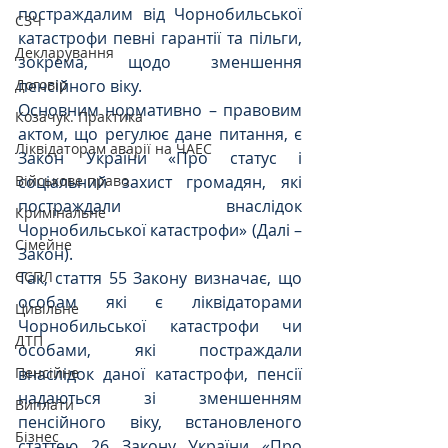
постраждалим від Чорнобильської 
СЗЧ
катастрофи певні гарантії та пільги, 
Декларування
зокрема, щодо зменшення 
пенсійного віку.
Договір
Основним нормативно – правовим 
Козачук. Практика
актом, що регулює дане питання, є 
Ліквідаторам аварії на ЧАЕС
Закон України «Про статус і 
соціальний захист громадян, які 
Військове право
постраждали внаслідок 
Кримінальне
Чорнобильської катастрофи» (Далі – 
Сімейне
Закон).
Так, стаття 55 Закону визначає, що 
ЄСПЛ
особам які є ліквідаторами 
Цивільне
Чорнобильської катастрофи чи 
ДТП
особами, які постраждали 
внаслідок даної катастрофи, пенсії 
Пенсійне
надаються зі зменшенням 
Виплати
пенсійного віку, встановленого 
Бізнес
статтею 26 Закону України «Про 