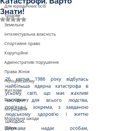
Катастрофи. Варто
Для юридичних осіб
Знати!
Трудове
Оцінка: NaN з 5 зірок.
Земельне
Інтелектуальна власність
Спортивне право
Корупційне
Адміністративі порушення
Права Жінок
26 квітня 1986 року відбулась 
Поліцейському
найбільша ядерна катастрофа в 
Житлове
усьому світі, що має жахливі 
наслідки для всього людства, 
Призовнику
пов’язані, зокрема, з завданою 
Міграційне
людському здоров’ю і життю 
Моральна шкода
шкодою. 
Держава надає особам, 
Війна