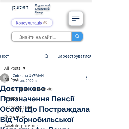
Подільський
Юридичний
Центр
Консультація
Пост
Зареєструватися
All Posts
Світлана ФУРМАН
All Posts
28 лип. 2022 р.
Дострокове
захист прав споживачів
Призначення Пенсії
аграрне
Господарське
Особі, Що Постраждала
Податкове
Від Чорнобильської
Адміністративне