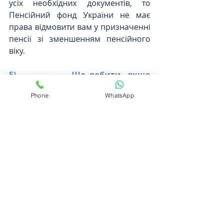
усіх необхідних документів, то 
Пенсійний фонд України не має 
права відмовити вам у призначенні 
пенсії зі зменшенням пенсійного 
віку.
5)             Що робити, якщо 
Пенсійний фонду України все ж 
Phone
WhatsApp
відмовив у призначення такої 
пенсії?
Рішення, дії чи бездіяльність 
Пенсійного фонду України, як 
органу державної влади, можуть 
бути оскаржені до суду.
Таким чином, підводячи 
підсумки, для призначення 
пенсії зі зменшенням пенсійного 