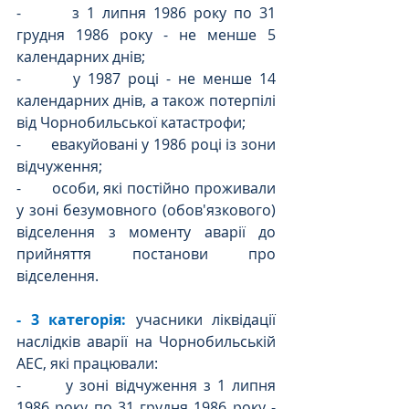
-       з 1 липня 1986 року по 31 
грудня 1986 року - не менше 5 
календарних днів;
-       у 1987 році - не менше 14 
календарних днів, а також потерпілі 
від Чорнобильської катастрофи;
-       евакуйовані у 1986 році із зони 
відчуження;
-       особи, які постійно проживали 
у зоні безумовного (обов'язкового) 
відселення з моменту аварії до 
прийняття постанови про 
відселення.
- 3 категорія: 
учасники ліквідації 
наслідків аварії на Чорнобильській 
АЕС, які працювали:
-       у зоні відчуження з 1 липня 
1986 року по 31 грудня 1986 року - 