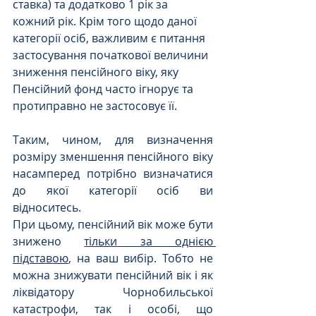
ставка) та додатково 1 рік за 
кожний рік. Крім того щодо даної 
категорії осіб, важливим є питання 
застосування початкової величини 
зниження пенсійного віку, яку 
Пенсійний фонд часто ігнорує та 
протиправно не застосовує її. 
Таким, чином, для визначення 
розміру зменшення пенсійного віку 
насамперед потрібно визначатися 
до якої категорії осіб ви 
відноситесь.
При цьому,
пенсійний вік може бути 
знижено 
тільки за однією 
підставою
, на ваш вибір. Тобто не 
можна знижувати пенсійний вік і як 
ліквідатору Чорнобильської 
катастрофи, так і особі, що 