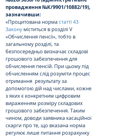
провадження №К/9901/10882/19), 
зазначивши:
«Процитована норма 
статті 43 
Закону
 міститься в розділі V 
«Обчислення пенсії», тобто в 
загальному розділі, та 
безпосередньо визначає складові 
грошового забезпечення для 
обчислення пенсій. При цьому під 
обчисленням слід розуміти процес 
отримання  результату за 
допомогою дій над числами, кожне 
з яких є конкретним цифровим 
вираженням розміру складових 
грошового забезпечення. Таким 
чином, доводи заявника касаційної 
скарги про те, що вказана норма 
регулює лише питання розрахунку 