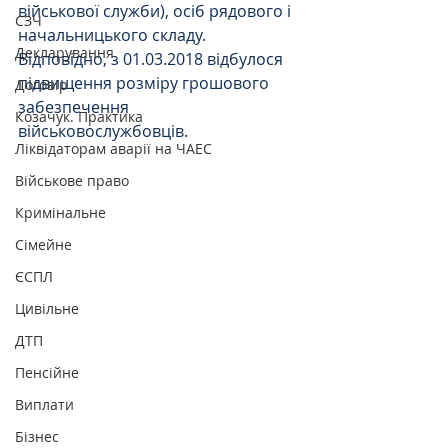
військової служби), осіб рядового і 
СЗЧ
начальницького складу. 
Декларування
Відповідно, з 01.03.2018 відбулося 
підвищення розміру грошового 
Договір
забезпечення 
Козачук. Практика
військовослужбовців.
Ліквідаторам аварії на ЧАЕС
Військове право
Кримінальне
Сімейне
ЄСПЛ
Цивільне
ДТП
Пенсійне
Виплати
Бізнес