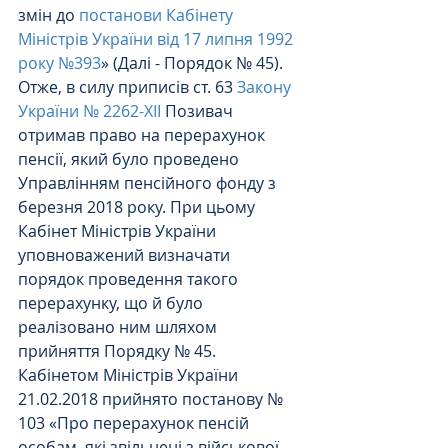
змін до 
постанови Кабінету 
Міністрів України від 17 липня 1992 
року №393
» (Далі - Порядок № 45).
Отже, в силу приписів ст. 63 
Закону 
України № 2262-XII
 Позивач 
отримав право на перерахунок 
пенсії, який було проведено 
Управлінням пенсійного фонду з 
березня 2018 року. При цьому 
Кабінет Міністрів України 
уповноважений визначати 
порядок проведення такого 
перерахунку, що й було 
реалізовано ним шляхом 
прийняття Порядку № 45.
Кабінетом Міністрів України 
21.02.2018 прийнято постанову № 
103 «Про перерахунок пенсій 
особам, які звільнені з військової 