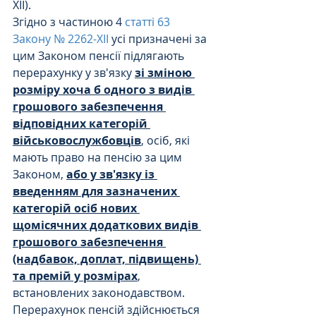
ХІІ).
Згідно з частиною 4 
статті 63 
Закону № 2262-XII 
усі призначені за 
цим Законом пенсії підлягають 
перерахунку у зв'язку 
зі зміною 
розміру хоча б одного з видів 
грошового забезпечення 
відповідних категорій 
військовослужбовців
, осіб, які 
мають право на пенсію за цим 
Законом, 
або у зв'язку із 
введенням для зазначених 
категорій осіб нових 
щомісячних додаткових видів 
грошового забезпечення 
(надбавок, доплат, підвищень) 
та премій у розмірах
, 
встановлених законодавством. 
Перерахунок пенсій здійснюється 