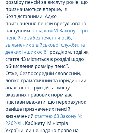
розміру пенсій за вислугу років, що 
призначаються вперше,  є 
безпідставними. Адже 
призначення пенсій врегульовано 
наступним 
розділом VI Закону "Про 
пенсійне забезпечення осіб, 
звільнених з військової служби, та 
деяких інших осіб"
 розділом, тоді як 
стаття 43 міститься в розділі щодо 
обчислення розміру пенсії.
Отже, безпосередній словесний, 
логіко-граматичний та юридичний 
аналіз конструкцій та змісту 
вказаних правових норм дає 
підстави вважати, що перерахунок 
раніше призначених пенсій 
визначений 
статтею 63 Закону № 
2262-XII
. Кабінету  Міністрів 
України  лише надано право на 