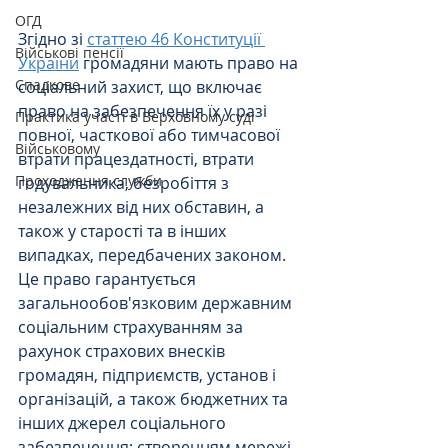
ОГД
Згідно зі 
статтею 46 Конституції 
Військові пенсії
України
 громадяни мають право на 
Спадкове
соціальний захист, що включає 
право на забезпечення їх у разі 
Практика участі в Верховному суді
повної, часткової або тимчасової 
Військовому
втрати працездатності, втрати 
Проходження служби
годувальника, безробіття з 
незалежних від них обставин, а 
також у старості та в інших 
випадках, передбачених законом. 
Це право гарантується 
загальнообов'язковим державним 
соціальним страхуванням за 
рахунок страхових внесків 
громадян, підприємств, установ і 
організацій, а також бюджетних та 
інших джерел соціального 
забезпечення; створенням мережі 