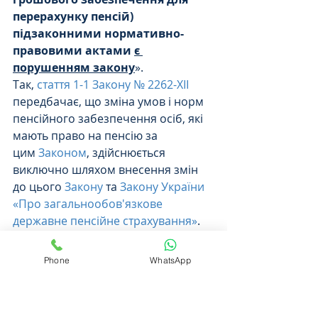
перерахунку пенсій) 
підзаконними нормативно-
правовими актами 
є 
порушенням закону
».
Так, 
стаття 1-1 Закону № 2262-XII 
передбачає, що зміна умов і норм 
пенсійного забезпечення осіб, які 
мають право на пенсію за 
цим 
Законом
, здійснюється 
виключно шляхом внесення змін 
до цього 
Закону
 та 
Закону України 
«Про загальнообов'язкове 
державне пенсійне страхування»
.
При цьому, визначення видів 
грошового забезпечення, які 
Phone
WhatsApp
враховуються при обчисленні 
пенсій, є однією з умов пенсійного 
забезпечення 