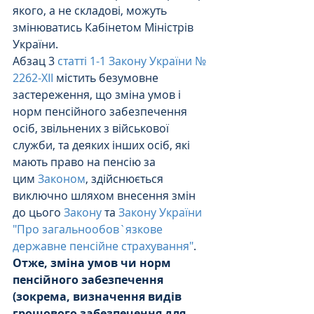
якого, а не складові, можуть 
змінюватись Кабінетом Міністрів 
України.
Абзац 3 
статті 1-1 Закону України № 
2262-XII
 містить безумовне 
застереження, що зміна умов і 
норм пенсійного забезпечення 
осіб, звільнених з військової 
служби, та деяких інших осіб, які 
мають право на пенсію за 
цим 
Законом
, здійснюється 
виключно шляхом внесення змін 
до цього 
Закону
 та 
Закону України 
"Про загальнообов`язкове 
державне пенсійне страхування"
.
Отже, зміна умов чи норм 
пенсійного забезпечення 
(зокрема, визначення видів 
грошового забезпечення для 