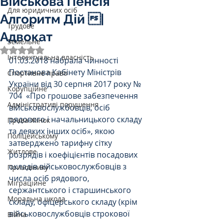
Військова Пенсія
Для юридичних осіб
Алгоритм Дій |
Трудове
Адвокат
Земельне
Оцінка: NaN з 5 зірок.
Інтелектуальна власність
01.03.2018 набрала чинності 
Постанова Кабінету Міністрів 
Спортивне право
України від 30 серпня 2017 року № 
Корупційне
704  «Про грошове забезпечення 
Адміністративі порушення
військовослужбовців, осіб 
рядового і начальницького складу 
Права Жінок
та деяких інших осіб», якою 
Поліцейському
затверджено тарифну сітку 
Житлове
розрядів і коефіцієнтів посадових 
окладів військовослужбовців з 
Призовнику
числа осіб рядового, 
Міграційне
сержантського і старшинського 
Моральна шкода
складу, офіцерського складу (крім 
військовослужбовців строкової 
Війна