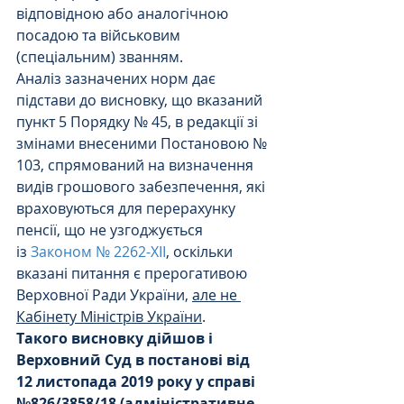
відповідною або аналогічною 
посадою та військовим 
(спеціальним) званням.
Аналіз зазначених норм дає 
підстави до висновку, що вказаний 
пункт 5 Порядку № 45, в редакції зі 
змінами внесеними Постановою № 
103, спрямований на визначення 
видів грошового забезпечення, які 
враховуються для перерахунку 
пенсії, що не узгоджується 
із 
Законом № 2262-ХІІ
, оскільки 
вказані питання є прерогативою 
Верховної Ради України, 
але не 
Кабінету Міністрів України
.
Такого висновку дійшов і 
Верховний Суд в постанові від 
12 листопада 2019 року у справі 
№826/3858/18 (адміністративне 