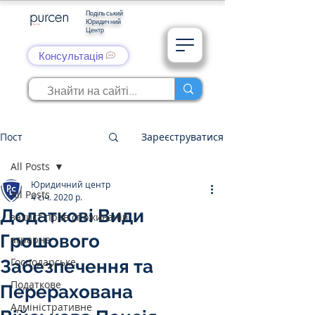
Подільський
Юридичний
Центр
Консультація
Пост
Зареєструватися
All Posts
Юридичний центр
All Posts
4 січ. 2020 р.
Додаткові Види
захист прав споживачів
Грошового
аграрне
Господарське
Забезпечення та
Податкове
Перерахована
Адміністративне