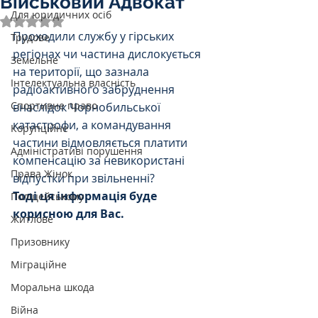
Військовий Адвокат
Для юридичних осіб
Оцінка: NaN з 5 зірок.
Проходили службу у гірських 
Трудове
регіонах чи частина дислокується 
Земельне
на території, що зазнала 
Інтелектуальна власність
радіоактивного забруднення 
Спортивне право
внаслідок Чорнобильської 
катастрофи, а командування 
Корупційне
частини відмовляється платити 
Адміністративі порушення
компенсацію за невикористані 
Права Жінок
відпустки при звільненні? 
Тоді ця інформація буде 
Поліцейському
корисною для Вас.
Житлове
Призовнику
Міграційне
Моральна шкода
Війна