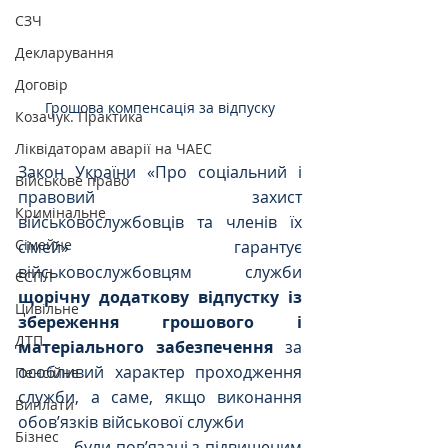
СЗЧ
Декларування
Договір
Грошова компенсація за відпуску
Козачук. Практика
Ліквідаторам аварії на ЧАЕС
Закон України «Про соціальний і 
Військове право
правовий захист 
Кримінальне
військовослужбовців та членів їх 
Сімейне
сімей» гарантує 
військовослужбовцям служби 
ЄСПЛ
щорічну додаткову відпустку із 
Цивільне
збереження грошового і 
ДТП
матеріального забезпечення
 за 
особливий характер проходження 
Пенсійне
служби, а саме, якщо виконання 
Виплати
обов’язків військової служби
Бізнес
-           були пов’язані з підвищеним 