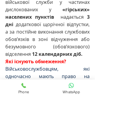
військової служби у частинах 
дислокованих у 
«гірських» 
населених пунктів  
надається 
3 
дні
 додаткової щорічної відпустки, 
а за постійне виконання службових 
обов’язків в зоні відчуження або 
безумовного (обов’язкового) 
відселення 
12 календарних діб.
Які існують обмеження?
Військовослужбовцям, які 
одночасно мають право на 
отримання щорічної додаткової 
відпустки, за особливі умови 
Phone
WhatsApp
проходження служби та додаткову 
відпустку передбачену іншими 
законами, щорічна додаткова 
відпустка із збереженням 
грошового та матеріального 