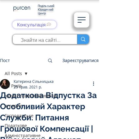
Подільський
Юридичний
Центр
Консультація
Пост
Зареєструватися
All Posts
Катерина Сільницька
All Posts
25 трав. 2021 р.
Додаткова Відпустка За
захист прав споживачів
Особливий Характер
аграрне
Господарське
Служби. Питання
Податкове
Грошової Компенсації |
Адміністративне