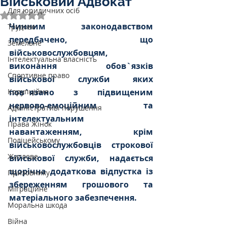
Військовий Адвокат
Для юридичних осіб
Оцінка: NaN з 5 зірок.
Чинним законодавством 
Трудове
передбачено, що 
Земельне
військовослужбовцям, 
Інтелектуальна власність
виконання обов`язків 
Спортивне право
військової служби яких 
Корупційне
пов`язано з підвищеним 
нервово-емоційним та 
Адміністративі порушення
інтелектуальним 
Права Жінок
навантаженням, крім 
Поліцейському
військовослужбовців строкової 
Житлове
військової служби, надається 
щорічна додаткова відпустка із 
Призовнику
збереженням грошового та 
Міграційне
матеріального забезпечення. 
Моральна шкода
Війна