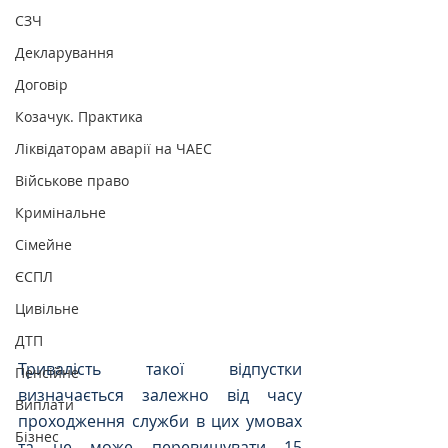
СЗЧ
Декларування
Договір
Козачук. Практика
Ліквідаторам аварії на ЧАЕС
Військове право
Кримінальне
Сімейне
ЄСПЛ
Цивільне
ДТП
Тривалість такої відпустки 
Пенсійне
визначається залежно від часу 
Виплати
проходження служби в цих умовах 
Бізнес
та 
не може перевищувати 15 