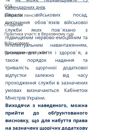
ОГД
календарних днів
.
Перелік військових посад, 
Військові пенсії
виконання обов`язків військової 
Спадкове
служби яких пов`язано з 
Практика участі в Верховному суді
підвищеним нервово-емоційним та 
Військовому
інтелектуальним навантаженням, 
ризиком для життя і здоров`я, а 
Проходження служби
також порядок надання та 
тривалість щорічної додаткової 
відпустки залежно від часу 
проходження служби в зазначених 
умовах визначаються Кабінетом 
Міністрів України.
Виходячи з наведеного, можна 
прийти до обґрунтованого 
висновку, що для набуття права 
на зазначену щорічну додаткову 