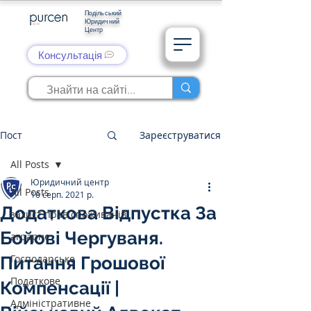
Подільський
Юридичний
Центр
Консультація
Пост
Зареєструватися
All Posts
Юридичний центр
All Posts
16 серп. 2021 р.
Додаткова Відпустка За
захист прав споживачів
Бойові Чергуваня.
аграрне
Господарське
Питання Грошової
Податкове
Компенсації |
Адміністративне