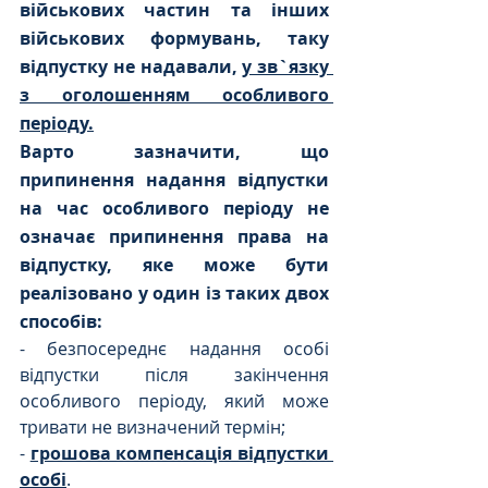
військових частин та інших 
військових формувань, таку 
відпустку не надавали, 
у зв`язку 
з оголошенням особливого 
періоду.
Варто зазначити, що 
припинення надання відпустки 
на час особливого періоду не 
означає припинення права на 
відпустку, яке може бути 
реалізовано у один із таких двох 
способів: 
- безпосереднє надання особі 
відпустки після закінчення 
особливого періоду, який може 
тривати не визначений термін; 
- 
грошова компенсація відпустки 
особі
.