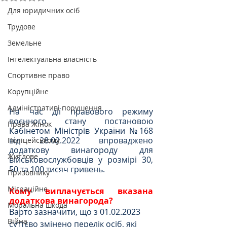
Для юридичних осіб
Трудове
Земельне
Інтелектуальна власність
Спортивне право
Корупційне
Адміністративі порушення
На час дії правового режиму 
воєнного стану постановою 
Права Жінок
Кабінетом Міністрів України №168 
від 28.02.2022 впроваджено 
Поліцейському
додаткову винагороду для 
Житлове
військовослужбовців у розмірі 30, 
50 та 100 тисяч гривень.
Призовнику
Міграційне
Кому виплачується вказана 
додаткова винагорода?
Моральна шкода
Варто зазначити, що з 01.02.2023 
Війна
суттєво змінено перелік осіб, які 