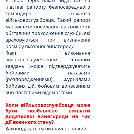
У свою чергу наказ видається на 
підставі рапорту безпосереднього 
командира кожного 
військовослужбовця. Такий рапорт 
має містити посилання на конкретні 
обставини проходження служби, які 
враховуються при визначенні 
розміру вказаної винагороди.
Факт виконання 
військовослужбовцем бойових 
завдань може підтверджуватись 
бойовими наказами 
(розпорядженнями), журналами 
бойових дій, бойовим донесенням 
або постовими відомостями.
Коли військовослужбовця може 
бути позбавлено виплати 
додаткової винагороди на час 
дії воєнного стану?
Законодавством визначено чіткий 