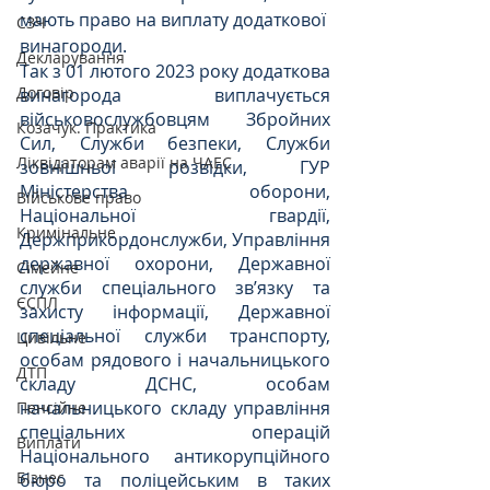
мають право на виплату додаткової 
СЗЧ
винагороди.
Декларування
Так з 01 лютого 2023 року додаткова 
Договір
винагорода виплачується 
військовослужбовцям Збройних 
Козачук. Практика
Сил, Служби безпеки, Служби 
Ліквідаторам аварії на ЧАЕС
зовнішньої розвідки, ГУР 
Міністерства оборони, 
Військове право
Національної гвардії, 
Кримінальне
Держприкордонслужби, Управління 
державної охорони, Державної 
Сімейне
служби спеціального зв’язку та 
ЄСПЛ
захисту інформації, Державної 
спеціальної служби транспорту, 
Цивільне
особам рядового і начальницького 
ДТП
складу ДСНС, особам 
начальницького складу управління 
Пенсійне
спеціальних операцій 
Виплати
Національного антикорупційного 
Бізнес
бюро та поліцейським в таких 