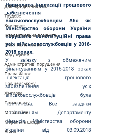
Невиплата індексації грошового 
Для юридичних осіб
забезпечення 
Трудове
військовослужбовцям Або як 
Земельне
Міністерство оборони України 
Інтелектуальна власність
порушило конституційні права 
усіх військовослужбовців у 2016-
Спортивне право
2018 роках.
Корупційне
У зв’язку з обмеженим 
Адміністративі порушення
фінансуванням у 2016-2018 роках 
Права Жінок
індексація грошового 
Поліцейському
забезпечення усіх 
Житлове
військовослужбовців була 
Призовнику
припинена. Все завдяки 
роз’ясненням Департаменту 
Міграційне
фінансів Міністерства оборони 
Моральна шкода
України від 03.09.2018 
Війна