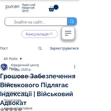
Подільський
Юридичний
Центр
Консультація
Пост
Зареєструватися
All Posts
Юридичний центр
All Posts
9 груд. 2020 р.
Грошове Забезпечення
захист прав споживачів
Військового Підлягає
аграрне
Господарське
Індексації | Військовий
Податкове
Адвокат
Адміністративне
Оцінка: NaN з 5 зірок.