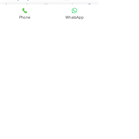
Індексація, Компенсація За 
Невикористану Відпустку 
Phone
WhatsApp
Військовослужбовцю | Військовий 
Адвокат
0.0 / 5 (0)
Коментарі
Прокоментуйте й оцініть