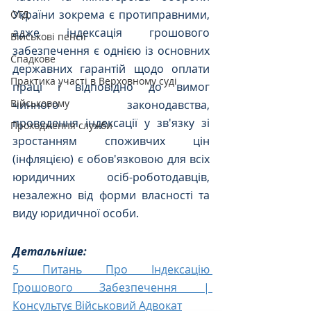
України зокрема є протиправними, 
ОГД
адже індексація грошового 
Військові пенсії
забезпечення є однією із основних 
Спадкове
державних гарантій щодо оплати 
Практика участі в Верховному суді
праці і відповідно до вимог 
Військовому
чинного законодавства, 
проведення індексації у зв'язку зі 
Проходження служби
зростанням споживчих цін 
(інфляцією) є обов'язковою для всіх 
юридичних осіб-роботодавців, 
незалежно від форми власності та 
виду юридичної особи.
Детальніше:
5 Питань Про Індексацію 
Грошового Забезпечення | 
Консультує Військовий Адвокат