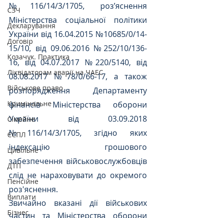
№116/14/3/1705, роз’яснення 
СЗЧ
Міністерства соціальної політики 
Декларування
України від 16.04.2015 №10685/0/14-
Договір
15/10, від 09.06.2016 №252/10/136-
Козачук. Практика
16, від 04.07.2017 №220/5140, від 
Ліквідаторам аварії на ЧАЕС
08.08.2017 №78/0/66-17, а також 
Військове право
розпорядження Департаменту 
Кримінальне
фінансів Міністерства оборони 
України від 03.09.2018 
Сімейне
№116/14/3/1705, згідно яких 
ЄСПЛ
індексацію грошового 
Цивільне
забезпечення військовослужбовців 
ДТП
слід не нараховувати до окремого 
Пенсійне
роз'яснення.
Виплати
Звичайно вказані дії військових 
Бізнес
частин та Міністерства оборони 