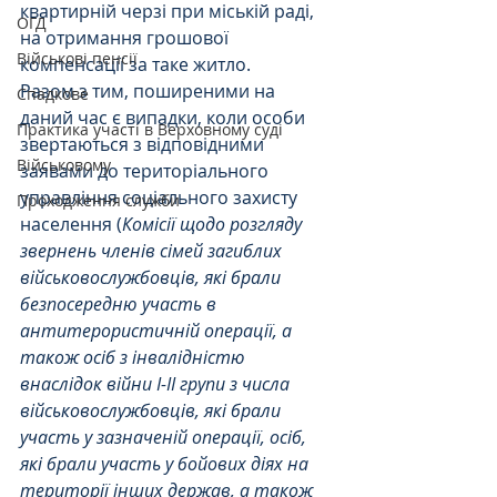
квартирній черзі при міській раді, 
ОГД
на отримання грошової 
Військові пенсії
компенсації за таке житло.
Разом з тим, поширеними на 
Спадкове
даний час є випадки, коли особи 
Практика участі в Верховному суді
звертаються з відповідними 
Військовому
заявами до територіального 
управління соціального захисту 
Проходження служби
населення (
Комісії щодо розгляду 
звернень членів сімей загиблих 
військовослужбовців, які брали 
безпосередню участь в 
антитерористичній операції, а 
також осіб з інвалідністю 
внаслідок війни І-ІІ групи з числа 
військовослужбовців, які брали 
участь у зазначеній операції, осіб, 
які брали участь у бойових діях на 
території інших держав, а також 