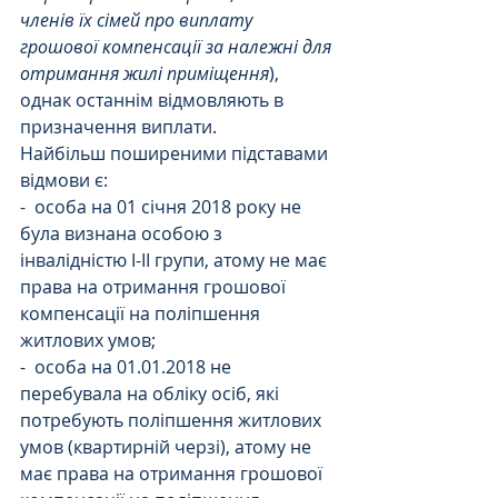
членів їх сімей про виплату 
грошової компенсації за належні для 
отримання жилі приміщення
),  
однак останнім відмовляють в 
призначення виплати.
Найбільш поширеними підставами 
відмови є:
-  особа на 01 січня 2018 року не 
була визнана особою з 
інвалідністю І-ІІ групи, атому не має 
права на отримання грошової 
компенсації на поліпшення 
житлових умов;
-  особа на 01.01.2018 не 
перебувала на обліку осіб, які 
потребують поліпшення житлових 
умов (квартирній черзі), атому не 
має права на отримання грошової 