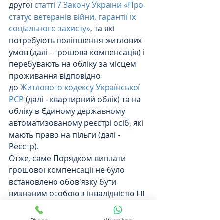
другої 
статті 7 Закону України «Про 
статус ветеранів війни, гарантії їх 
соціального захисту»
, та які 
потребують поліпшення житлових 
умов (далі - грошова компенсація) і 
перебувають на обліку за місцем 
проживання відповідно 
до 
Житлового кодексу Української 
РСР
 (далі - квартирний облік) та на 
обліку в Єдиному державному 
автоматизованому реєстрі осіб, які 
мають право на пільги (далі - 
Реєстр).
Отже, саме Порядком виплати 
грошової компенсації не було 
встановлено обов'язку бути 
визнаним особою з інвалідністю І-ІІ 
групи станом на 01.01.2018 так 
само як і необхідність на вказану 