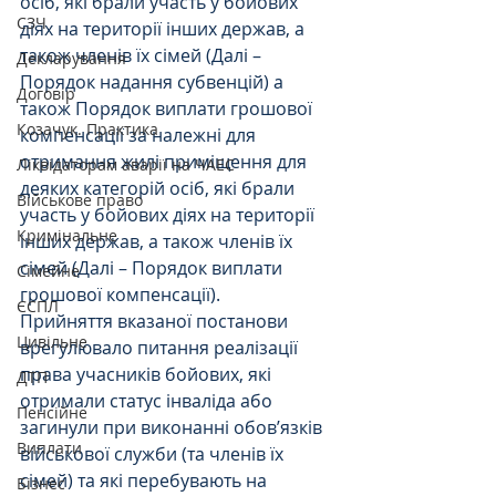
осіб, які брали участь у бойових 
СЗЧ
діях на території інших держав, а 
також членів їх сімей (Далі – 
Декларування
Порядок надання субвенцій) а 
Договір
також Порядок виплати грошової 
Козачук. Практика
компенсації за належні для 
отримання жилі приміщення для 
Ліквідаторам аварії на ЧАЕС
деяких категорій осіб, які брали 
Військове право
участь у бойових діях на території 
Кримінальне
інших держав, а також членів їх 
сімей (Далі – Порядок виплати 
Сімейне
грошової компенсації).
ЄСПЛ
Прийняття вказаної постанови 
Цивільне
врегулювало питання реалізації 
права учасників бойових, які 
ДТП
отримали статус інваліда або 
Пенсійне
загинули при виконанні обов’язків 
Виплати
військової служби (та членів їх 
сімей) та які перебувають на 
Бізнес