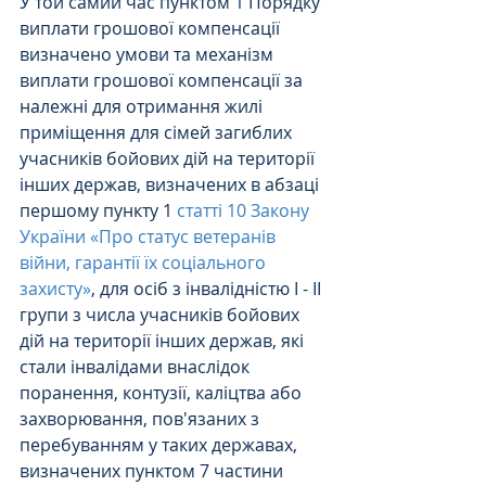
У той самий час пунктом 1 Порядку 
виплати грошової компенсації 
визначено умови та механізм 
виплати грошової компенсації за 
належні для отримання жилі 
приміщення для сімей загиблих 
учасників бойових дій на території 
інших держав, визначених в абзаці 
першому пункту 1 
статті 10 Закону 
України «Про статус ветеранів 
війни, гарантії їх соціального 
захисту»
, для осіб з інвалідністю I - II 
групи з числа учасників бойових 
дій на території інших держав, які 
стали інвалідами внаслідок 
поранення, контузії, каліцтва або 
захворювання, пов'язаних з 
перебуванням у таких державах, 
визначених пунктом 7 частини 