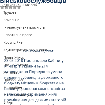
Військовослужбовців
Для юридичних осіб
Оцінка: NaN з 5 зірок.
Трудове
Земельне
Інтелектуальна власність
Спортивне право
Корупційне
Адміністративі порушення
Військовий адвокат
Права Жінок
28.03.2018 Постановою Кабінету 
Поліцейському
Міністрів України № 214  
затверджено Порядок та умови 
Житлове
надання субвенції з державного 
Призовнику
бюджету місцевим бюджетам на 
Міграційне
виплату грошової компенсації за 
належні для отримання жилі 
Моральна шкода
приміщення для деяких категорій 
Війна