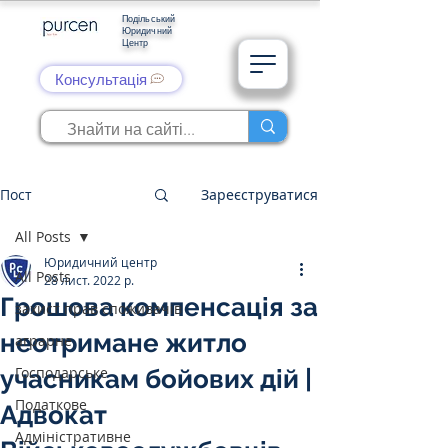
Подільський
Юридичний
Центр
Консультація
Пост
Зареєструватися
All Posts
Юридичний центр
All Posts
28 лист. 2022 р.
Грошова компенсація за
захист прав споживачів
неотримане житло
аграрне
Господарське
учасникам бойових дій |
Податкове
Адвокат
Адміністративне