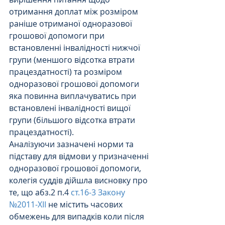
отримання доплат між розміром 
раніше отриманої одноразової 
грошової допомоги при 
встановленні інвалідності нижчої 
групи (меншого відсотка втрати 
працездатності) та розміром 
одноразової грошової допомоги 
яка повинна виплачуватись при 
встановлені інвалідності вищої 
групи (більшого відсотка втрати 
працездатності).
Аналізуючи зазначені норми та 
підставу для відмови у призначенні 
одноразової грошової допомоги, 
колегія суддів дійшла висновку про 
те, що абз.2 п.4 
ст.16-3 Закону 
№2011-XIІ
 не містить часових 
обмежень для випадків коли після 