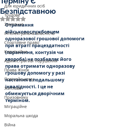
Терміну Є
Для юридичних осіб
Безпідставною
Трудове
Оцінка: NaN з 5 зірок.
Земельне
Отримання 
військовослужбовцем 
Інтелектуальна власність
одноразової грошової допомоги 
Спортивне право
при втраті працездатності 
Корупційне
(поранення, контузія чи 
хвороба) не позбавляє його 
Адміністративі порушення
права отримати одноразову 
Права Жінок
грошову допомогу у разі 
Поліцейському
настання в подальшому 
інвалідності. І це не 
Житлове
обмежується дворічним 
Призовнику
терміном.
Міграційне
Моральна шкода
Війна