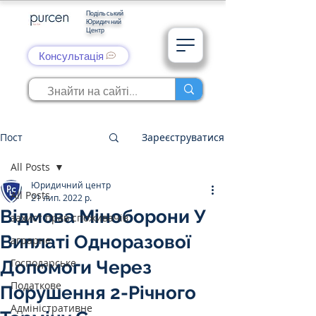
Подільський
Юридичний
Центр
Консультація
Пост
Зареєструватися
All Posts
Юридичний центр
All Posts
21 лип. 2022 р.
Відмова Міноборони У
захист прав споживачів
Виплаті Одноразової
аграрне
Господарське
Допомоги Через
Податкове
Порушення 2-Річного
Адміністративне