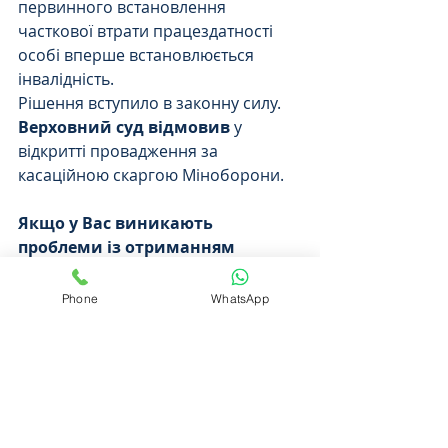
первинного встановлення 
часткової втрати працездатності 
особі вперше встановлюється 
інвалідність.
Рішення вступило в законну силу. 
Верховний суд відмовив
 у 
відкритті провадження за 
касаційною скаргою Міноборони.
Якщо у Вас виникають 
проблеми із отриманням 
одноразової грошової 
допомоги, Військкомат не 
Phone
WhatsApp
направляє документи, Комісія 
відмовила у призначенні 
виплати, Виплата призначена 
на меншу суму
, будь ласка 
звертайтеся прямо зараз
 і ми Вас 
проконсультуємо 
безкоштовно
!