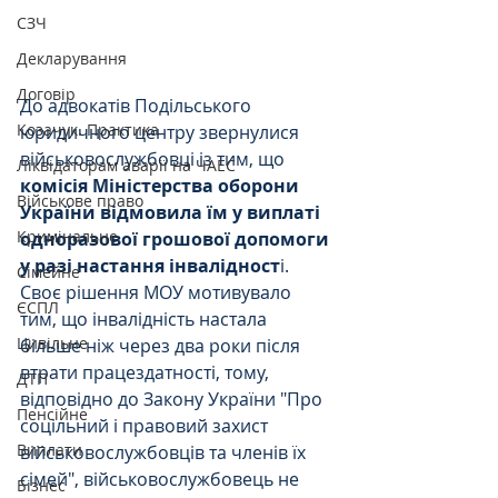
СЗЧ
Декларування
Договір
До адвокатів Подільського 
Козачук. Практика
юридичного центру звернулися 
військовослужбовці із тим, що 
Ліквідаторам аварії на ЧАЕС
комісія Міністерства оборони 
Військове право
України відмовила їм у виплаті 
Кримінальне
одноразової грошової допомоги 
у разі настання інвалідност
і. 
Сімейне
Своє рішення МОУ мотивувало 
ЄСПЛ
тим, що інвалідність настала 
Цивільне
більше ніж через два роки після 
втрати працездатності, тому, 
ДТП
відповідно до Закону України "Про 
Пенсійне
соцільний і правовий захист 
Виплати
військовослужбовців та членів їх 
сімей", військовослужбовець не 
Бізнес