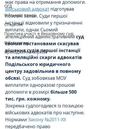
має права на отримання допомоги. 
ОГД
Військовий адвокат
 підготував 
Військові пенсії
позовні заяви. Суди першої 
інстанції відмовили у призначенні 
Спадкове
виплати, однак Сьомий 
Практика участі в Верховному суді
апеляційний адміністративний 
суд 
Військовому
своїми постановами скасував 
рішення судів першої інстанції 
Проходження служби
та апеляційні скарги адвокатів 
Подільського юридичного 
центру задовільнив в повному 
обсязі. 
Суд
зобовязав МОУ 
виплатити одноразові грошові 
допомоги в розмірі 
більше 500 
тис. грн. кожному.
Зокрема судпогодився із позицією 
військових адвокатів про наступне.
Нормами 
Закону №2011-XII
передбачено право 