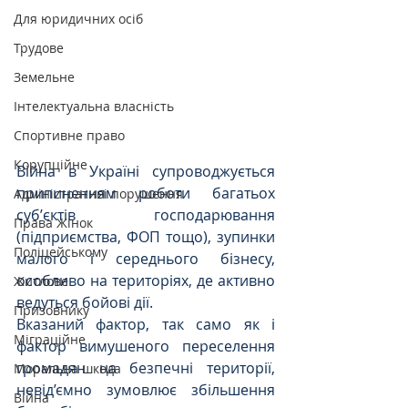
Для юридичних осіб
Трудове
Земельне
Інтелектуальна власність
Спортивне право
Корупційне
Війна в Україні супроводжується 
припиненням роботи багатьох 
Адміністративі порушення
субʼєктів господарювання 
Права Жінок
(підприємства, ФОП тощо), зупинки 
Поліцейському
малого і середнього бізнесу, 
особливо на територіях, де активно 
Житлове
ведуться бойові дії.
Призовнику
Вказаний фактор, так само як і 
Міграційне
фактор вимушеного переселення 
громадян на безпечні території, 
Моральна шкода
невід’ємно зумовлює збільшення 
Війна