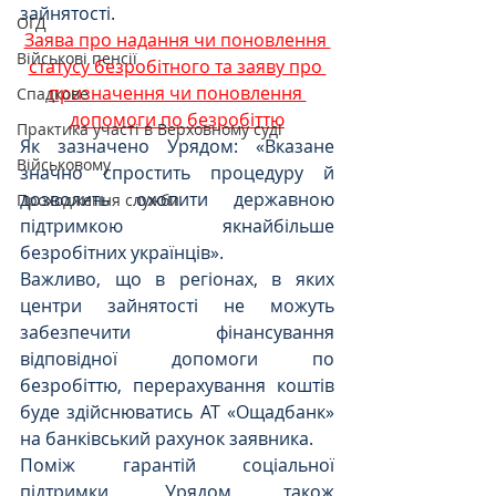
зайнятості.
ОГД
Заява про надання чи поновлення 
Військові пенсії
статусу безробітного та заяву про 
призначення чи поновлення 
Спадкове
допомоги по безробіттю
Практика участі в Верховному суді
Як зазначено Урядом: «Вказане 
Військовому
значно спростить процедуру й 
дозволить охопити державною 
Проходження служби
підтримкою якнайбільше 
безробітних українців».
Важливо, що в регіонах, в яких 
центри зайнятості не можуть 
забезпечити фінансування 
відповідної допомоги по 
безробіттю, перерахування коштів 
буде здійснюватись АТ «Ощадбанк» 
на банківський рахунок заявника.
Поміж гарантій соціальної 
підтримки, Урядом також 