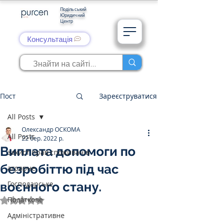
Подільський
Юридичний
Центр
Консультація
Пост
Зареєструватися
All Posts
Олександр ОСКОМА
All Posts
22 бер. 2022 р.
Виплата допомоги по
захист прав споживачів
безробіттю під час
аграрне
Господарське
воєнного стану.
Податкове
Оцінка: NaN з 5 зірок.
Адміністративне