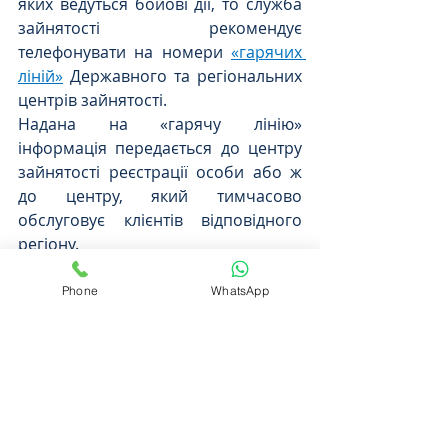
яких ведуться бойові дії, то служба 
зайнятості рекомендує 
телефонувати на номери 
«гарячих 
ліній»
 Державного та регіональних 
центрів зайнятості.
Надана на «гарячу лінію» 
інформація передається до центру 
зайнятості реєстрації особи або ж 
до центру, який тимчасово 
обслуговує клієнтів відповідного 
регіону.
Важливо, що такий телефонний 
дзвінок прирівнюється до 
Phone
WhatsApp
підтвердження наміру перебування 
в статусі безробітного. Відповідно, 
після звернення на «гарячу лінію» 
виплата допомоги по безробіттю 
має бути продовжена.
Для отримання юридичної 