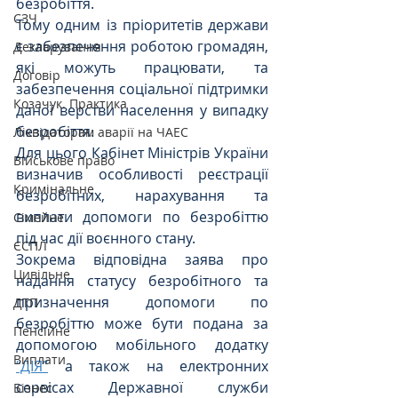
безробіття. 
СЗЧ
Тому одним із пріоритетів держави 
є забезпечення роботою громадян, 
Декларування
які можуть працювати, та 
Договір
забезпечення соціальної підтримки 
Козачук. Практика
даної верстви населення у випадку 
безробіття. 
Ліквідаторам аварії на ЧАЕС
Для цього Кабінет Міністрів України 
Військове право
визначив особливості реєстрації 
Кримінальне
безробітних, нарахування та 
виплати допомоги по безробіттю 
Сімейне
під час дії воєнного стану.
ЄСПЛ
Зокрема відповідна заява про 
Цивільне
надання статусу безробітного та 
призначення допомоги по 
ДТП
безробіттю може бути подана за 
Пенсійне
допомогою мобільного додатку 
Виплати
“ДІЯ”
 а також на електронних 
сервісах Державної служби 
Бізнес