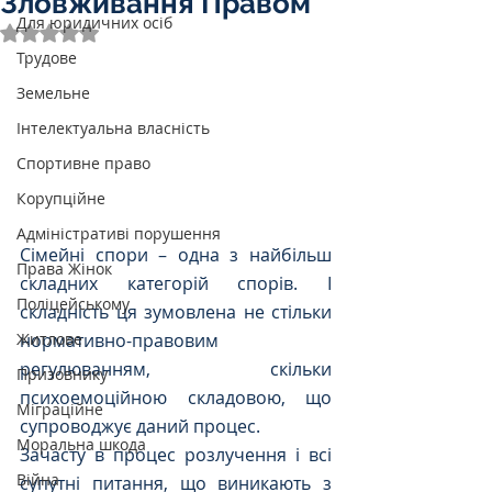
Зловживання Правом
Для юридичних осіб
Оцінка: NaN з 5 зірок.
Трудове
Земельне
Інтелектуальна власність
Спортивне право
Корупційне
Адміністративі порушення
Сімейні спори – одна з найбільш 
Права Жінок
складних категорій спорів. І 
Поліцейському
складність ця зумовлена не стільки 
Житлове
нормативно-правовим 
регулюванням, скільки 
Призовнику
психоемоційною складовою, що 
Міграційне
супроводжує даний процес. 
Моральна шкода
Зачасту в процес розлучення і всі 
Війна
супутні питання, що виникають з 