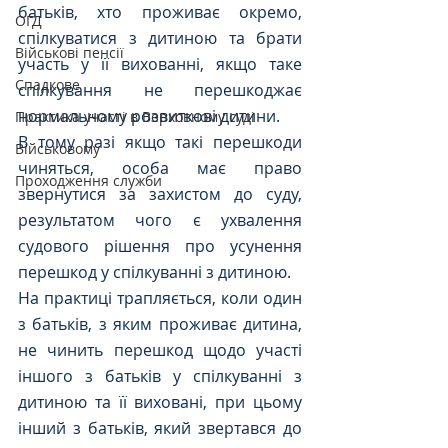
батьків, хто проживає окремо, 
ОГД
спілкуватися з дитиною та брати 
Військові пенсії
участь у її вихованні, якщо таке 
Спадкове
спілкування не перешкоджає 
нормальному розвиткові дитини. 
Практика участі в Верховному суді
В тому разі якщо такі перешкоди 
Військовому
чиняться, особа має право 
Проходження служби
звернутися за захистом до суду, 
результатом чого є ухвалення 
судового рішення про усунення 
перешкод у спілкуванні з дитиною. 
На практиці трапляється, коли один 
з батьків, з яким проживає дитина, 
не чинить перешкод щодо участі 
іншого з батьків у спілкуванні з 
дитиною та її виховані, при цьому 
інший з батьків, який звертався до 