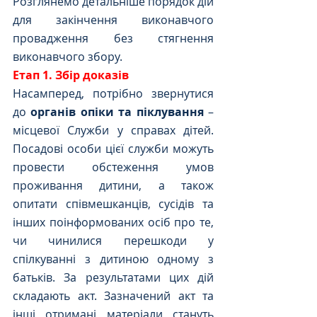
Розглянемо детальніше порядок дій 
для закінчення виконавчого 
провадження без стягнення 
виконавчого збору. 
Етап 1. Збір доказів
Насамперед, потрібно звернутися 
до 
органів опіки та піклування
 – 
місцевої Служби у справах дітей. 
Посадові особи цієї служби можуть 
провести обстеження умов 
проживання дитини, а також 
опитати співмешканців, сусідів та 
інших поінформованих осіб про те, 
чи чинилися перешкоди у 
спілкуванні з дитиною одному з 
батьків. За результатами цих дій 
складають акт. Зазначений акт та 
інші отримані матеріали стануть 