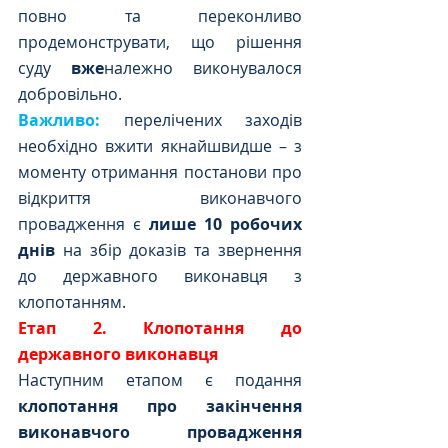
повно та переконливо 
продемонструвати, що рішення 
суду 
вже
належно виконувалося 
добровільно.
Важливо:
 перелічених заходів 
необхідно вжити якнайшвидше – з 
моменту отримання постанови про 
відкриття виконавчого 
провадження є 
лише 10 робочих 
днів
 на збір доказів та звернення 
до державного виконавця з 
клопотанням. 
Етап 2. Клопотання до 
державного виконавця 
Наступним етапом є подання 
клопотання про закінчення 
виконавчого провадження