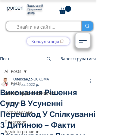
Подільський
Юридичний
Центр
Консультація
Пост
Зареєструватися
All Posts
Олександр ОСКОМА
All Posts
2 черв. 2022 р.
Виконання Рішення
захист прав споживачів
Суду В Усуненні
аграрне
Господарське
Перешкод У Спілкуванні
Податкове
З Дитиною – Факти
Адміністративне