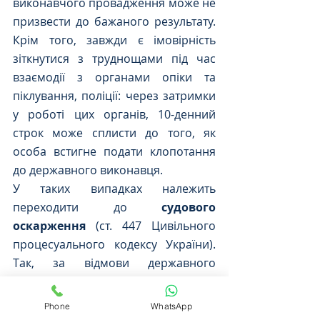
виконавчого провадження може не 
призвести до бажаного результату. 
Крім того, завжди є імовірність 
зіткнутися з труднощами під час 
взаємодії з органами опіки та 
піклування, поліції: через затримки 
у роботі цих органів, 10-денний 
строк може сплисти до того, як 
особа встигне подати клопотання 
до державного виконавця. 
У таких випадках належить 
переходити до 
судового 
оскарження 
(ст. 447 Цивільного 
процесуального кодексу України). 
Так, за відмови державного 
виконавця у закінченні 
виконавчого провадження – 
Phone
WhatsApp
відбувається оскарження такої 