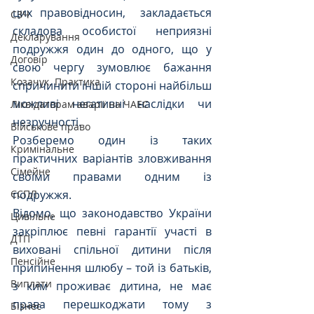
цих правовідносин,  закладається 
СЗЧ
складова особистої неприязні 
Декларування
подружжя один до одного, що у 
Договір
свою чергу зумовлює бажання 
Козачук. Практика
спричинити іншій стороні найбільш 
можливі негативні наслідки чи 
Ліквідаторам аварії на ЧАЕС
незручності.
Військове право
Розберемо один із таких 
Кримінальне
практичних варіантів зловживання 
Сімейне
своїми правами одним із 
ЄСПЛ
подружжя.
Відомо, що законодавство України 
Цивільне
закріплює певні гарантії участі в 
ДТП
виховані спільної дитини після 
Пенсійне
припинення шлюбу – той із батьків, 
Виплати
з ким проживає дитина, не має 
права перешкоджати тому з 
Бізнес